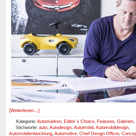
[Weiterlesen…]
Kategorie:
Automarken
,
Editor´s Choice
,
Features
,
Galerien
,
Stichworte:
auto
,
Autodesign
,
Automobil
,
Automobildesign
,
Automobilentwicklung
,
Automotive
,
Chief Design Officer
,
Concep