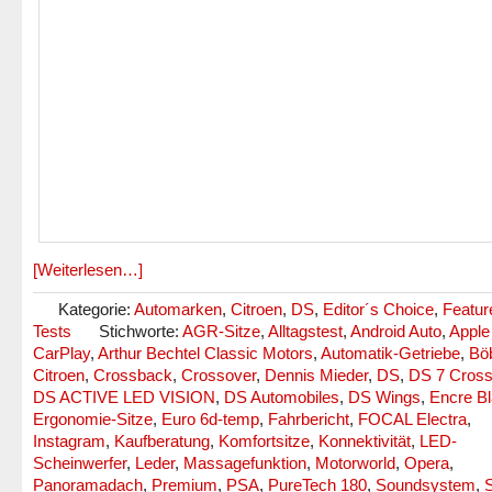
[Weiterlesen…]
Kategorie:
Automarken
,
Citroen
,
DS
,
Editor´s Choice
,
Featur
Tests
Stichworte:
AGR-Sitze
,
Alltagstest
,
Android Auto
,
Apple
CarPlay
,
Arthur Bechtel Classic Motors
,
Automatik-Getriebe
,
Bö
Citroen
,
Crossback
,
Crossover
,
Dennis Mieder
,
DS
,
DS 7 Cros
DS ACTIVE LED VISION
,
DS Automobiles
,
DS Wings
,
Encre B
Ergonomie-Sitze
,
Euro 6d-temp
,
Fahrbericht
,
FOCAL Electra
,
Instagram
,
Kaufberatung
,
Komfortsitze
,
Konnektivität
,
LED-
Scheinwerfer
,
Leder
,
Massagefunktion
,
Motorworld
,
Opera
,
Panoramadach
,
Premium
,
PSA
,
PureTech 180
,
Soundsystem
,