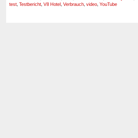
test
,
Testbericht
,
V8 Hotel
,
Verbrauch
,
video
,
YouTube