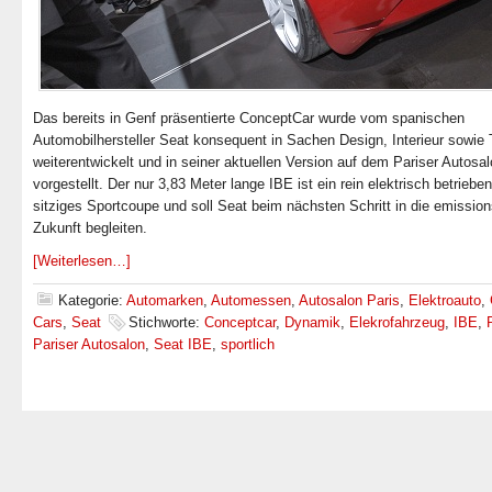
Das bereits in Genf präsentierte ConceptCar wurde vom spanischen
Automobilhersteller Seat konsequent in Sachen Design, Interieur sowie
weiterentwickelt und in seiner aktuellen Version auf dem Pariser Autosa
vorgestellt. Der nur 3,83 Meter lange IBE ist ein rein elektrisch betriebe
sitziges Sportcoupe und soll Seat beim nächsten Schritt in die emission
Zukunft begleiten.
[Weiterlesen…]
Kategorie:
Automarken
,
Automessen
,
Autosalon Paris
,
Elektroauto
,
Cars
,
Seat
Stichworte:
Conceptcar
,
Dynamik
,
Elekrofahrzeug
,
IBE
,
Pariser Autosalon
,
Seat IBE
,
sportlich