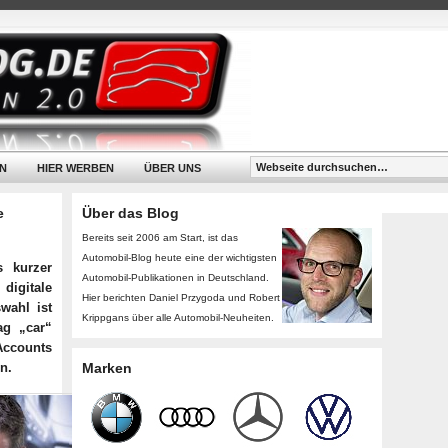
N
HIER WERBEN
ÜBER UNS
e
Über das Blog
Bereits seit 2006 am Start, ist das
Automobil-Blog heute eine der wichtigsten
s kurzer
Automobil-Publikationen in Deutschland.
digitale
Hier berichten Daniel Przygoda und Robert
wahl ist
Krippgans über alle Automobil-Neuheiten.
ag „car“
Accounts
n.
Marken