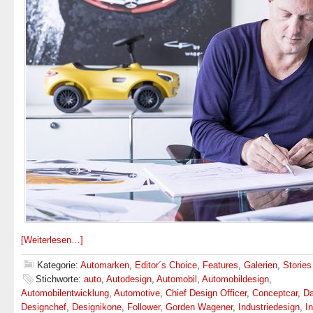
[Weiterlesen…]
Kategorie:
Automarken
,
Editor´s Choice
,
Features
,
Galerien
,
Stories
Stichworte:
auto
,
Autodesign
,
Automobil
,
Automobildesign
,
Automobilentwicklung
,
Automotive
,
Chief Design Officer
,
Conceptcar
,
Da
Designchef
,
Designikone
,
Follower
,
Gorden Wagener
,
Industriedesign
,
I