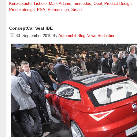
Konzeptauto
,
Listicle
,
Mark Adams
,
mercedes
,
Opel
,
Product Design
,
Produktdesign
,
PSA
,
Retrodesign
,
Smart
ConceptCar Seat IBE
30. September 2010
By
Automobil-Blog News-Redaktion