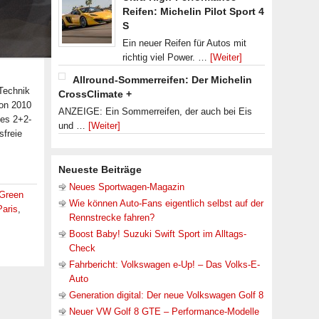
Reifen: Michelin Pilot Sport 4
S
Ein neuer Reifen für Autos mit
richtig viel Power. …
[Weiter]
Allround-Sommerreifen: Der Michelin
 Technik
CrossClimate +
lon 2010
ANZEIGE: Ein Sommerreifen, der auch bei Eis
nes 2+2-
und …
[Weiter]
sfreie
Neueste Beiträge
Neues Sportwagen-Magazin
Green
Wie können Auto-Fans eigentlich selbst auf der
Paris
,
Rennstrecke fahren?
Boost Baby! Suzuki Swift Sport im Alltags-
Check
Fahrbericht: Volkswagen e-Up! – Das Volks-E-
Auto
Generation digital: Der neue Volkswagen Golf 8
Neuer VW Golf 8 GTE – Performance-Modelle