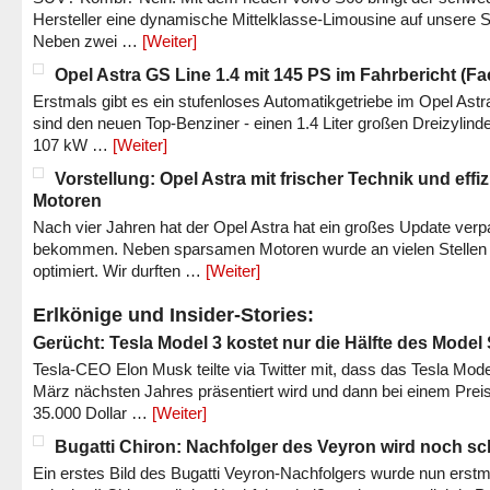
Hersteller eine dynamische Mittelklasse-Limousine auf unsere S
Neben zwei …
[Weiter]
Opel Astra GS Line 1.4 mit 145 PS im Fahrbericht (Fac
Erstmals gibt es ein stufenloses Automatikgetriebe im Opel Astr
sind den neuen Top-Benziner - einen 1.4 Liter großen Dreizylinde
107 kW …
[Weiter]
Vorstellung: Opel Astra mit frischer Technik und effi
Motoren
Nach vier Jahren hat der Opel Astra hat ein großes Update verp
bekommen. Neben sparsamen Motoren wurde an vielen Stellen
optimiert. Wir durften …
[Weiter]
Erlkönige und Insider-Stories:
Gerücht: Tesla Model 3 kostet nur die Hälfte des Model
Tesla-CEO Elon Musk teilte via Twitter mit, dass das Tesla Mode
März nächsten Jahres präsentiert wird und dann bei einem Prei
35.000 Dollar …
[Weiter]
Bugatti Chiron: Nachfolger des Veyron wird noch sc
Ein erstes Bild des Bugatti Veyron-Nachfolgers wurde nun erstm