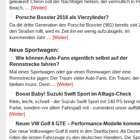
geleaked! Chiron soll der Nachfolger heißen, der vermutlich in P
Beach, …
[Weiter]
Porsche Boxster 2016 als Vierzylinder?
Da die dritte Generation des Porsche Boxster (981) bereits seit 
den Straßen rollt, wird es Zeit ihn ein wenig aufzubügeln. Im
kommenden Jahr …
[Weiter]
Neue Sportwagen:
Wie können Auto-Fans eigentlich selbst auf der
Rennstrecke fahren?
Mal einen Sportwagen oder gar einen Rennwagen über eine
Rennstrecke jagen: Der Traum vieler Auto-Fans. Ein Traum, der
bleiben muss. Denn …
[Weiter]
Boost Baby! Suzuki Swift Sport im Alltags-Check
Klein, leicht, schnell - der Suzuki Swift Sport mit 140 PS bringt n
Farbe, sondern vor allem Fahrspaß mit - zumindest unser auffäl
[Weiter]
Neuer VW Golf 8 GTE – Performance-Modelle komm
Der neue Volkswagen Golf 8 steht in den Startlöchern. Ab Dez
rollen die ersten Fahrzeuge zu den deutschen Händlern. Die Spo