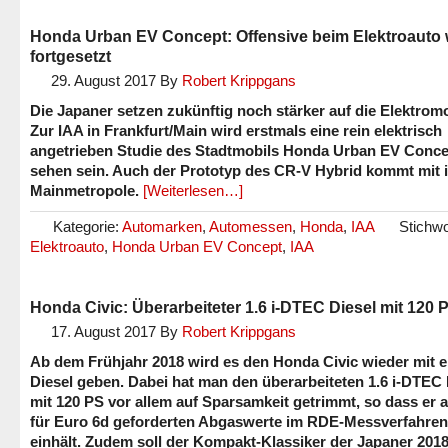
Honda Urban EV Concept: Offensive beim Elektroauto 
fortgesetzt
29. August 2017
By
Robert Krippgans
Die Japaner setzen zukünftig noch stärker auf die Elektromob
Zur IAA in Frankfurt/Main wird erstmals eine rein elektrisch
angetrieben Studie des Stadtmobils Honda Urban EV Conce
sehen sein. Auch der Prototyp des CR-V Hybrid kommt mit i
Mainmetropole.
[Weiterlesen…]
Kategorie:
Automarken
,
Automessen
,
Honda
,
IAA
Stichwo
Elektroauto
,
Honda Urban EV Concept
,
IAA
Honda Civic: Überarbeiteter 1.6 i-DTEC Diesel mit 120 
17. August 2017
By
Robert Krippgans
Ab dem Frühjahr 2018 wird es den Honda Civic wieder mit 
Diesel geben. Dabei hat man den überarbeiteten 1.6 i-DTEC 
mit 120 PS vor allem auf Sparsamkeit getrimmt, so dass er 
für Euro 6d geforderten Abgaswerte im RDE-Messverfahren
einhält. Zudem soll der Kompakt-Klassiker der Japaner 201