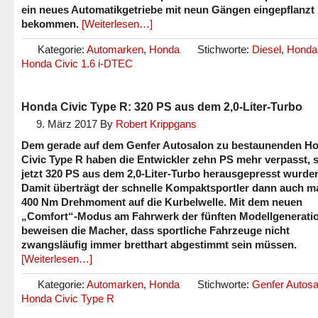
ein neues Automatikgetriebe mit neun Gängen eingepflanzt
bekommen.
[Weiterlesen…]
Kategorie:
Automarken
,
Honda
Stichworte:
Diesel
,
Honda 
Honda Civic 1.6 i-DTEC
Honda Civic Type R: 320 PS aus dem 2,0-Liter-Turbo
9. März 2017
By
Robert Krippgans
Dem gerade auf dem Genfer Autosalon zu bestaunenden H
Civic Type R haben die Entwickler zehn PS mehr verpasst, 
jetzt 320 PS aus dem 2,0-Liter-Turbo herausgepresst wurde
Damit überträgt der schnelle Kompaktsportler dann auch m
400 Nm Drehmoment auf die Kurbelwelle. Mit dem neuen
„Comfort“-Modus am Fahrwerk der fünften Modellgenerati
beweisen die Macher, dass sportliche Fahrzeuge nicht
zwangsläufig immer bretthart abgestimmt sein müssen.
[Weiterlesen…]
Kategorie:
Automarken
,
Honda
Stichworte:
Genfer Autosa
Honda Civic Type R