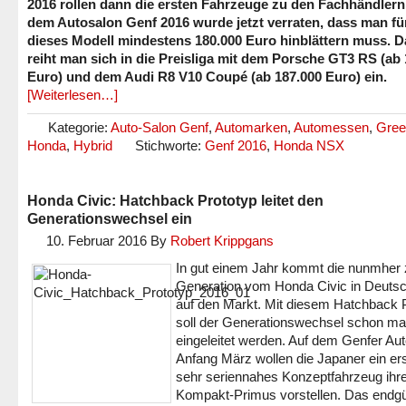
2016 rollen dann die ersten Fahrzeuge zu den Fachhändlern
dem Autosalon Genf 2016 wurde jetzt verraten, dass man fü
dieses Modell mindestens 180.000 Euro hinblättern muss. D
reiht man sich in die Preisliga mit dem Porsche GT3 RS (ab
Euro) und dem Audi R8 V10 Coupé (ab 187.000 Euro) ein.
[Weiterlesen…]
Kategorie:
Auto-Salon Genf
,
Automarken
,
Automessen
,
Gree
Honda
,
Hybrid
Stichworte:
Genf 2016
,
Honda NSX
Honda Civic: Hatchback Prototyp leitet den
Generationswechsel ein
10. Februar 2016
By
Robert Krippgans
In gut einem Jahr kommt die nunmher 
Generation vom Honda Civic in Deuts
auf den Markt. Mit diesem Hatchback 
soll der Generationswechsel schon ma
eingeleitet werden. Auf dem Genfer Au
Anfang März wollen die Japaner ein er
sehr seriennahes Konzeptfahrzeug ihr
Kompakt-Primus vorstellen. Das endgü