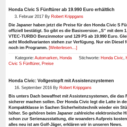
Honda Civic S Fünftürer ab 19.990 Euro erhältlich
3. Februar 2017
By
Robert Krippgans
Die Japaner haben jetzt die Preise für den Honda Civic S Fü
offiziell bestätigt. So gibt es die Basisversion „S“ mit dem 1
VTEC-TURBO Benzinmotor und 129 PS ab 19.990 Euro. Gle
acht Modellvarianten stehen zur Verfügung. Nur ein Diesel f
noch im Programm.
[Weiterlesen…]
Kategorie:
Automarken
,
Honda
Stichworte:
Honda Civic
,
Civic S Fünftürer
,
Preise
Honda Civic: Vollgestopft mit Assistenzsystemen
16. September 2016
By
Robert Krippgans
Bis unters Dach bewaffnet mit Assistenzsystemen, die das 
sicherer machen sollen. Der Honda Civic legt die Latte in de
Kompaktklasse in Sachen Sicherheitstechnik wieder ein St
höher. So gehören beim Japaner zahlreiche elektronische Hi
schon zur Serienausstattung, die woanders Aufpreis koste
alles neu ist am Golf-Jäger, erklären wir in unseren News.