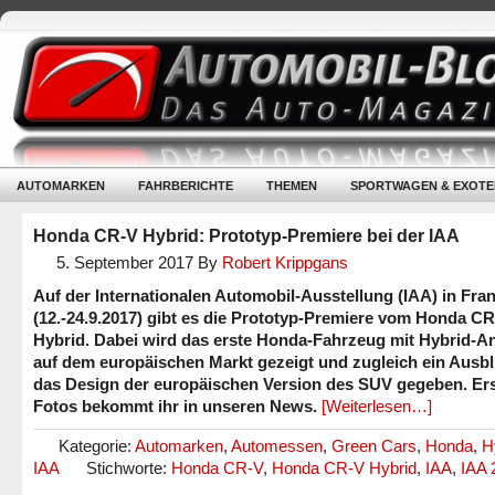
AUTOMARKEN
FAHRBERICHTE
THEMEN
SPORTWAGEN & EXOTE
Honda CR-V Hybrid: Prototyp-Premiere bei der IAA
5. September 2017
By
Robert Krippgans
Auf der Internationalen Automobil-Ausstellung (IAA) in Fran
(12.-24.9.2017) gibt es die Prototyp-Premiere vom Honda C
Hybrid. Dabei wird das erste Honda-Fahrzeug mit Hybrid-An
auf dem europäischen Markt gezeigt und zugleich ein Ausbl
das Design der europäischen Version des SUV gegeben. Er
Fotos bekommt ihr in unseren News.
[Weiterlesen…]
Kategorie:
Automarken
,
Automessen
,
Green Cars
,
Honda
,
H
IAA
Stichworte:
Honda CR-V
,
Honda CR-V Hybrid
,
IAA
,
IAA 