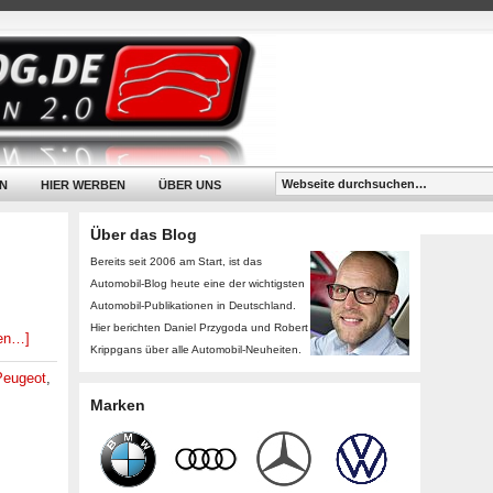
N
HIER WERBEN
ÜBER UNS
Über das Blog
Bereits seit 2006 am Start, ist das
Automobil-Blog heute eine der wichtigsten
Automobil-Publikationen in Deutschland.
Hier berichten Daniel Przygoda und Robert
sen…]
Krippgans über alle Automobil-Neuheiten.
Peugeot
,
Marken