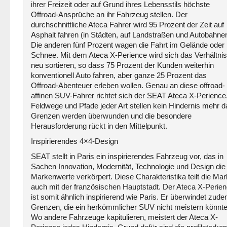
ihrer Freizeit oder auf Grund ihres Lebensstils höchste
Offroad-Ansprüche an ihr Fahrzeug stellen. Der
durchschnittliche Ateca Fahrer wird 95 Prozent der Zeit auf
Asphalt fahren (in Städten, auf Landstraßen und Autobahnen
Die anderen fünf Prozent wagen die Fahrt im Gelände oder
Schnee. Mit dem Ateca X-Perience wird sich das Verhältnis
neu sortieren, so dass 75 Prozent der Kunden weiterhin
konventionell Auto fahren, aber ganze 25 Prozent das
Offroad-Abenteuer erleben wollen. Genau an diese offroad-
affinen SUV-Fahrer richtet sich der SEAT Ateca X-Perience
Feldwege und Pfade jeder Art stellen kein Hindernis mehr da
Grenzen werden überwunden und die besondere
Herausforderung rückt in den Mittelpunkt.
Inspirierendes 4×4-Design
SEAT stellt in Paris ein inspirierendes Fahrzeug vor, das in
Sachen Innovation, Modernität, Technologie und Design die
Markenwerte verkörpert. Diese Charakteristika teilt die Ma
auch mit der französischen Hauptstadt. Der Ateca X-Perie
ist somit ähnlich inspirierend wie Paris. Er überwindet zud
Grenzen, die ein herkömmlicher SUV nicht meistern könnte
Wo andere Fahrzeuge kapitulieren, meistert der Ateca X-