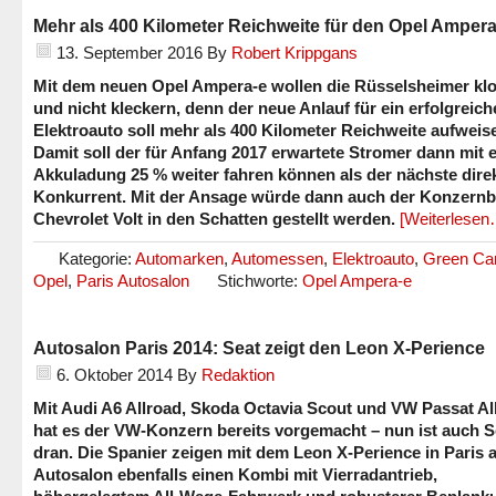
Mehr als 400 Kilometer Reichweite für den Opel Ampera
13. September 2016
By
Robert Krippgans
Mit dem neuen Opel Ampera-e wollen die Rüsselsheimer kl
und nicht kleckern, denn der neue Anlauf für ein erfolgreich
Elektroauto soll mehr als 400 Kilometer Reichweite aufweis
Damit soll der für Anfang 2017 erwartete Stromer dann mit e
Akkuladung 25 % weiter fahren können als der nächste dire
Konkurrent. Mit der Ansage würde dann auch der Konzernb
Chevrolet Volt in den Schatten gestellt werden.
[Weiterlesen
Kategorie:
Automarken
,
Automessen
,
Elektroauto
,
Green Ca
Opel
,
Paris Autosalon
Stichworte:
Opel Ampera-e
Autosalon Paris 2014: Seat zeigt den Leon X-Perience
6. Oktober 2014
By
Redaktion
Mit Audi A6 Allroad, Skoda Octavia Scout und VW Passat Al
hat es der VW-Konzern bereits vorgemacht – nun ist auch S
dran. Die Spanier zeigen mit dem Leon X-Perience in Paris 
Autosalon ebenfalls einen Kombi mit Vierradantrieb,