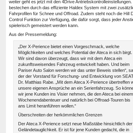
weiter geht es jetzt mit den 4Drive Antriebskontrolleinstellungen.
bestechen durch das effiziente Haldex System mit zwei zusätzl
Fahrprofilen für Schnee und Offroad. Zudem steht noch die Hill
Control Funktion zur Verfügung, die dafür sorgt, dass jeder Anst
spielerisch gemeistert werden kann.
Aus der Pressemeldung:
„Der X-Perience bietet einen Vorgeschmack, welche
Möglichkeiten und welches Potential der Ateca in sich birgt.
Wir sind davon überzeugt, dass wir mit dem Ateca ein
zukunftsweisendes Fahrzeug entwickelt haben. Und beim
Pariser Auto Salon werden wir das unter Beweis stellen“, sa
der der Vorstand für Forschung- und Entwicklung von SEAT
Dr. Matthias Rabe. „Mit dem Ateca X-Perience übertreffen w
unsere eigenen Ansprüche an ein Serienfahrzeug. So könn
wir jene Kunden ins Visier nehmen, die den Ateca bei eine
Wochenendabenteuer und natürlich bei Offroad-Touren bis
ans Limit heranführen wollen.“
Überschreiten der herkömmlichen Grenzen
Der Ateca X-Perience setzt neue Maßstäbe hinsichtlich der
Geländetauglichkeit. Er ist für jene Kunden gedacht, die in