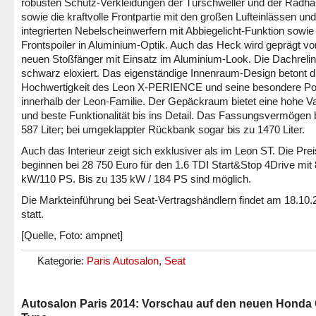
robusten Schutz-Verkleidungen der Türschweller und der Radh
sowie die kraftvolle Frontpartie mit den großen Lufteinlässen und
integrierten Nebelscheinwerfern mit Abbiegelicht-Funktion sowi
Frontspoiler in Aluminium-Optik. Auch das Heck wird geprägt v
neuen Stoßfänger mit Einsatz im Aluminium-Look. Die Dachrelin
schwarz eloxiert. Das eigenständige Innenraum-Design betont d
Hochwertigkeit des Leon X-PERIENCE und seine besondere Pos
innerhalb der Leon-Familie. Der Gepäckraum bietet eine hohe Vari
und beste Funktionalität bis ins Detail. Das Fassungsvermögen 
587 Liter; bei umgeklappter Rückbank sogar bis zu 1470 Liter.
Auch das Interieur zeigt sich exklusiver als im Leon ST. Die Pre
beginnen bei 28 750 Euro für den 1.6 TDI Start&Stop 4Drive mit
kW/110 PS. Bis zu 135 kW / 184 PS sind möglich.
Die Markteinführung bei Seat-Vertragshändlern findet am 18.10
statt.
[Quelle, Foto: ampnet]
Kategorie:
Paris Autosalon
,
Seat
Autosalon Paris 2014: Vorschau auf den neuen Honda 