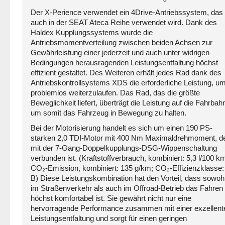
Der X-Perience verwendet ein 4Drive-Antriebssystem, das
auch in der SEAT Ateca Reihe verwendet wird. Dank des
Haldex Kupplungssystems wurde die
Antriebsmomentverteilung zwischen beiden Achsen zur
Gewährleistung einer jederzeit und auch unter widrigen
Bedingungen herausragenden Leistungsentfaltung höchst
effizient gestaltet. Des Weiteren erhält jedes Rad dank des
Antriebskontrollsystems XDS die erforderliche Leistung, u
problemlos weiterzulaufen. Das Rad, das die größte
Beweglichkeit liefert, überträgt die Leistung auf die Fahrbah
um somit das Fahrzeug in Bewegung zu halten.
Bei der Motorisierung handelt es sich um einen 190 PS-
starken 2,0 TDI-Motor mit 400 Nm Maximaldrehmoment, d
mit der 7-Gang-Doppelkupplungs-DSG-Wippenschaltung
verbunden ist. (Kraftstoffverbrauch, kombiniert: 5,3 l/100 k
CO₂-Emission, kombiniert: 135 g/km; CO₂-Effizienzklasse:
B) Diese Leistungskombination hat den Vorteil, dass sowoh
im Straßenverkehr als auch im Offroad-Betrieb das Fahren
höchst komfortabel ist. Sie gewährt nicht nur eine
hervorragende Performance zusammen mit einer exzellent
Leistungsentfaltung und sorgt für einen geringen