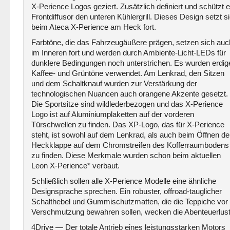
X-Perience Logos geziert. Zusätzlich definiert und schützt e
Frontdiffusor den unteren Kühlergrill. Dieses Design setzt s
beim Ateca X-Perience am Heck fort.
Farbtöne, die das Fahrzeugäußere prägen, setzen sich auc
im Inneren fort und werden durch Ambiente-Licht-LEDs für
dunklere Bedingungen noch unterstrichen. Es wurden erdig
Kaffee- und Grüntöne verwendet. Am Lenkrad, den Sitzen
und dem Schaltknauf wurden zur Verstärkung der
technologischen Nuancen auch orangene Akzente gesetzt.
Die Sportsitze sind wildlederbezogen und das X-Perience
Logo ist auf Aluminiumplaketten auf der vorderen
Türschwellen zu finden. Das XP-Logo, das für X-Perience
steht, ist sowohl auf dem Lenkrad, als auch beim Öffnen de
Heckklappe auf dem Chromstreifen des Kofferraumbodens
zu finden. Diese Merkmale wurden schon beim aktuellen
Leon X-Perience* verbaut.
Schließlich sollen alle X-Perience Modelle eine ähnliche
Designsprache sprechen. Ein robuster, offroad-tauglicher
Schalthebel und Gummischutzmatten, die die Teppiche vor
Verschmutzung bewahren sollen, wecken die Abenteuerlust
4Drive — Der totale Antrieb eines leistungsstarken Motors