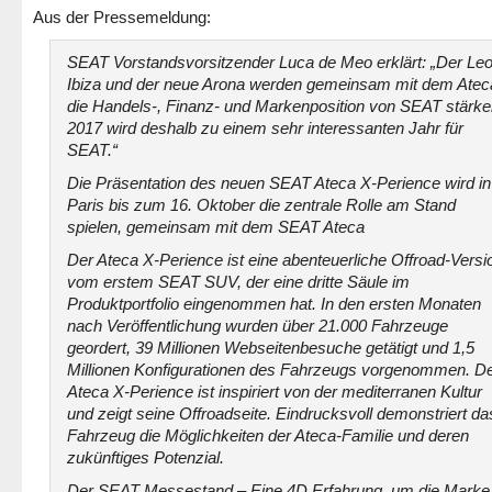
Aus der Pressemeldung:
SEAT Vorstandsvorsitzender Luca de Meo erklärt: „Der Leo
Ibiza und der neue Arona werden gemeinsam mit dem Atec
die Handels-, Finanz- und Markenposition von SEAT stärke
2017 wird deshalb zu einem sehr interessanten Jahr für
SEAT.“
Die Präsentation des neuen SEAT Ateca X-Perience wird in
Paris bis zum 16. Oktober die zentrale Rolle am Stand
spielen, gemeinsam mit dem SEAT Ateca
Der Ateca X-Perience ist eine abenteuerliche Offroad-Versi
vom erstem SEAT SUV, der eine dritte Säule im
Produktportfolio eingenommen hat. In den ersten Monaten
nach Veröffentlichung wurden über 21.000 Fahrzeuge
geordert, 39 Millionen Webseitenbesuche getätigt und 1,5
Millionen Konfigurationen des Fahrzeugs vorgenommen. D
Ateca X-Perience ist inspiriert von der mediterranen Kultur
und zeigt seine Offroadseite. Eindrucksvoll demonstriert da
Fahrzeug die Möglichkeiten der Ateca-Familie und deren
zukünftiges Potenzial.
Der SEAT Messestand – Eine 4D Erfahrung, um die Marke