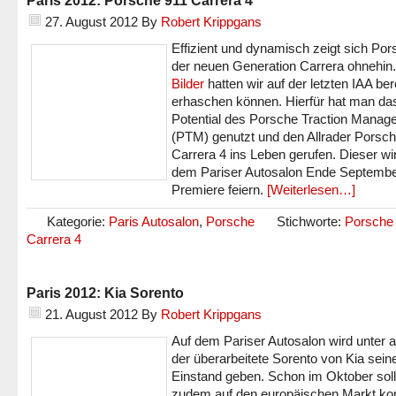
Paris 2012: Porsche 911 Carrera 4
27. August 2012
By
Robert Krippgans
Effizient und dynamisch zeigt sich Por
der neuen Generation Carrera ohnehin
Bilder
hatten wir auf der letzten IAA ber
erhaschen können. Hierfür hat man da
Potential des Porsche Traction Manag
(PTM) genutzt und den Allrader Porsc
Carrera 4 ins Leben gerufen. Dieser wi
dem Pariser Autosalon Ende Septembe
Premiere feiern.
[Weiterlesen…]
Kategorie:
Paris Autosalon
,
Porsche
Stichworte:
Porsche
Carrera 4
Paris 2012: Kia Sorento
21. August 2012
By
Robert Krippgans
Auf dem Pariser Autosalon wird unter
der überarbeitete Sorento von Kia sein
Einstand geben. Schon im Oktober soll
zudem auf den europäischen Markt k