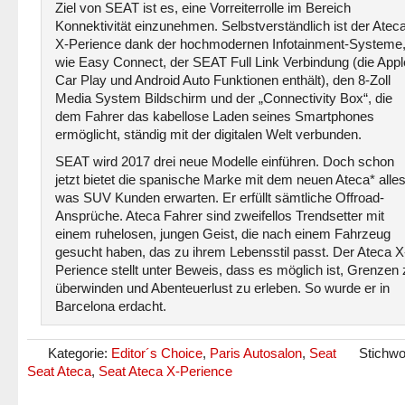
Ziel von SEAT ist es, eine Vorreiterrolle im Bereich
Konnektivität einzunehmen. Selbstverständlich ist der Atec
X-Perience dank der hochmodernen Infotainment-Systeme
wie Easy Connect, der SEAT Full Link Verbindung (die Appl
Car Play und Android Auto Funktionen enthält), den 8-Zoll
Media System Bildschirm und der „Connectivity Box“, die
dem Fahrer das kabellose Laden seines Smartphones
ermöglicht, ständig mit der digitalen Welt verbunden.
SEAT wird 2017 drei neue Modelle einführen. Doch schon
jetzt bietet die spanische Marke mit dem neuen Ateca* alles
was SUV Kunden erwarten. Er erfüllt sämtliche Offroad-
Ansprüche. Ateca Fahrer sind zweifellos Trendsetter mit
einem ruhelosen, jungen Geist, die nach einem Fahrzeug
gesucht haben, das zu ihrem Lebensstil passt. Der Ateca X
Perience stellt unter Beweis, dass es möglich ist, Grenzen 
überwinden und Abenteuerlust zu erleben. So wurde er in
Barcelona erdacht.
Kategorie:
Editor´s Choice
,
Paris Autosalon
,
Seat
Stichwo
Seat Ateca
,
Seat Ateca X-Perience