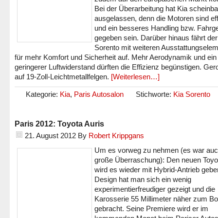
Bei der Überarbeitung hat Kia scheinba
ausgelassen, denn die Motoren sind eff
und ein besseres Handling bzw. Fahrgef
gegeben sein. Darüber hinaus fährt de
Sorento mit weiteren Ausstattungsele
für mehr Komfort und Sicherheit auf. Mehr Aerodynamik und ein
geringerer Luftwiderstand dürften die Effizienz begünstigen. Gerol
auf 19-Zoll-Leichtmetallfelgen.
[Weiterlesen…]
Kategorie:
Kia
,
Paris Autosalon
Stichworte:
Kia Sorento
Paris 2012: Toyota Auris
21. August 2012
By
Robert Krippgans
Um es vorweg zu nehmen (es war auc
große Überraschung): Den neuen Toyot
wird es wieder mit Hybrid-Antrieb gebe
Design hat man sich ein wenig
experimentierfreudiger gezeigt und die
Karosserie 55 Millimeter näher zum B
gebracht. Seine Premiere wird er im