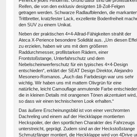
Perience jedes Hindernis. Grund dafür sind die profilstarken
Reifen, die von den exklusiv designten 18-Zoll-Felgen
getragen werden. Schwarze Radlaufblenden, die markante
Trittbretter, kratzfester Lack, exzellente Bodenfreiheit mach
den SUV zu einem Unikat.
Neben der praktischen 4×4-Allrad-Fähigkeiten strahlt der
Ateca X-Perience besondere Solidität aus. „Um diesen Effe
zu erzielen, haben wir uns mit dem größeren
Raddurchmesser, profilstarken Rädern, einer
Frontstoßstange, Unterfahrschutz und dem
Nebelscheinwerferschutz für ein typisches 4×4-Design
entschieden“, erklärt der SEAT Design Direktor, Alejandro
Mesonero-Romanos. „Auch das Farbdesign war uns sehr
wichtig. Wir haben uns mit mattem Olivgrün für eine
natürliche, leicht Camouflage anmutende Farbe entschiede
die in kleinen Details mit orangenen Tönen akzentuiert wird,
so dass wir einen technischeren Look erhalten.“
Das äußere Erscheinungsbild ist von einer verchromten
Dachreling und einem auf der Heckklappe montierten
Heckspoiler, der den sportlichen Charakter des Fahrzeugs
unterstreicht, geprägt. Zudem sind an der Heckstoßstange
Schmutzfänger montiert, die Heckklappe wird von 4Drive u