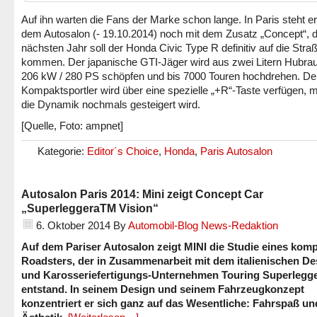
Auf ihn warten die Fans der Marke schon lange. In Paris steht er
dem Autosalon (- 19.10.2014) noch mit dem Zusatz „Concept“, 
nächsten Jahr soll der Honda Civic Type R definitiv auf die Stra
kommen. Der japanische GTI-Jäger wird aus zwei Litern Hubra
206 kW / 280 PS schöpfen und bis 7000 Touren hochdrehen. De
Kompaktsportler wird über eine spezielle „+R“-Taste verfügen, 
die Dynamik nochmals gesteigert wird.
[Quelle, Foto: ampnet]
Kategorie:
Editor´s Choice
,
Honda
,
Paris Autosalon
Autosalon Paris 2014: Mini zeigt Concept Car
„SuperleggeraTM Vision“
6. Oktober 2014
By
Automobil-Blog News-Redaktion
Auf dem Pariser Autosalon zeigt MINI die Studie eines kom
Roadsters, der in Zusammenarbeit mit dem italienischen De
und Karosseriefertigungs-Unternehmen Touring Superlegg
entstand. In seinem Design und seinem Fahrzeugkonzept
konzentriert er sich ganz auf das Wesentliche: Fahrspaß un