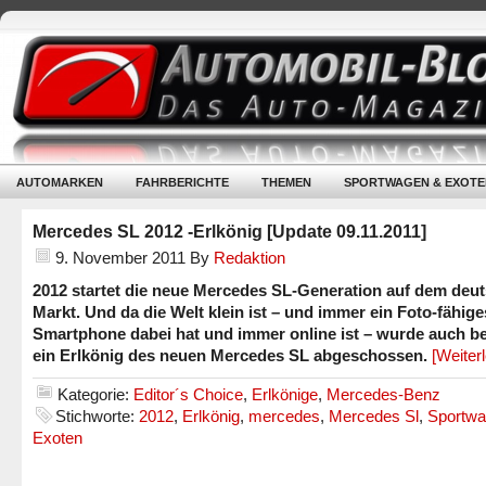
AUTOMARKEN
FAHRBERICHTE
THEMEN
SPORTWAGEN & EXOTE
Mercedes SL 2012 -Erlkönig [Update 09.11.2011]
9. November 2011
By
Redaktion
2012 startet die neue Mercedes SL-Generation auf dem deu
Markt. Und da die Welt klein ist – und immer ein Foto-fähige
Smartphone dabei hat und immer online ist – wurde auch be
ein Erlkönig des neuen Mercedes SL abgeschossen.
[Weiter
Kategorie:
Editor´s Choice
,
Erlkönige
,
Mercedes-Benz
Stichworte:
2012
,
Erlkönig
,
mercedes
,
Mercedes Sl
,
Sportwa
Exoten