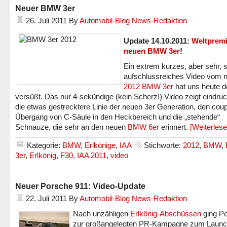
Neuer BMW 3er
26. Juli 2011
By
Automobil-Blog News-Redaktion
Update 14.10.2011:
Weltpremi
neuen BMW 3er
!
Ein extrem kurzes, aber sehr, 
aufschlussreiches Video vom 
2012 BMW 3er
hat uns heute d
versüßt. Das nur 4-sekündige (kein Scherz!) Video zeigt eindruc
die etwas gestrecktere Linie der neuen 3er Generation, den cou
Übergang von C-Säule in den Heckbereich und die „stehende“
Schnauze, die sehr an den neuen
BMW 6er
erinnert.
[Weiterles
Kategorie:
BMW
,
Erlkönige
,
IAA
Stichworte:
2012
,
BMW
,
3er
,
Erlkönig
,
F30
,
IAA 2011
,
video
Neuer Porsche 911: Video-Update
22. Juli 2011
By
Automobil-Blog News-Redaktion
Nach unzähligen
Erlkönig-Abschüssen
ging P
zur großangelegten PR-Kampagne zum Launc