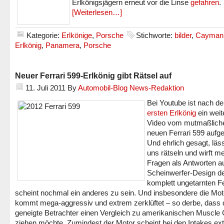
Erlkönigsjägern erneut vor die Linse
gefahren
.
[Weiterlesen…]
Kategorie:
Erlkönige
,
Porsche
Stichworte:
bilder
,
Cayman
Erlkönig
,
Panamera
,
Porsche
Neuer Ferrari 599-Erlkönig gibt Rätsel auf
11. Juli 2011
By
Automobil-Blog News-Redaktion
Bei Youtube ist nach d
ersten Erlkönig
ein weit
Video vom mutmaßlich
neuen Ferrari 599 aufge
Und ehrlich gesagt, läs
uns rätseln und wirft m
Fragen als Antworten au
Scheinwerfer-Design d
komplett ungetarnten Fe
scheint nochmal ein anderes zu sein. Und insbesondere die Mo
kommt mega-aggressiv und extrem zerklüftet – so derbe, dass 
geneigte Betrachter einen Vergleich zu amerikanischen Muscle
ziehen möchte. Zumindest der Motor scheint bei den Intakes ext