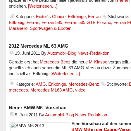
spazieren – die Leuchteinheiten jedenfalls scheinen vom
Ferrari
entliehen.
[Weiterlesen…]
Kategorie:
Editor´s Choice
,
Erlkönige
,
Ferrari
Stichworte:
Erlkönig
,
Ferrari
,
Ferrari 599
,
Ferrari 599 GTB Fiorano
,
Ferrari F
Maranello
,
Sportwagen & Exoten
2012 Mercedes ML 63 AMG
19. Juni 2011
By
Automobil-Blog News-Redaktion
Gerade erst hat
Mercedes-Benz
die neue
M-Klasse
vorgestellt,
gesellt sich auch schon die ML 63 AMG-Version dazu. Zuminde
inoffiziell als Erlkönig.
[Weiterlesen…]
Kategorie:
AMG
,
Erlkönige
,
Mercedes-Benz
Stichworte:
E
mercedes
,
Mercedes ML63 AMG
,
video
Neuer BMW M6: Vorschau
9. Juni 2011
By
Automobil-Blog News-Redaktion
Eine Vorschau auf den kom
BMW M6 in der Cabrio-Versi