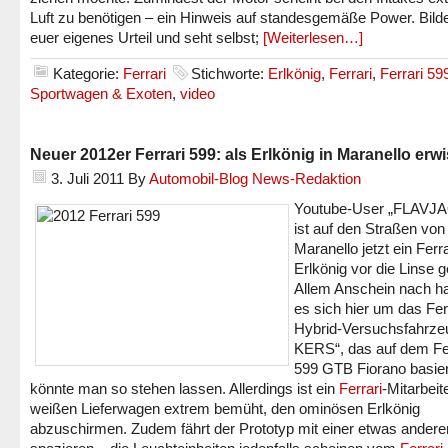
Luft zu benötigen – ein Hinweis auf standesgemäße Power. Bild
euer eigenes Urteil und seht selbst;
[Weiterlesen…]
Kategorie:
Ferrari
Stichworte:
Erlkönig
,
Ferrari
,
Ferrari 59
Sportwagen & Exoten
,
video
Neuer 2012er Ferrari 599: als Erlkönig in Maranello erw
3. Juli 2011
By
Automobil-Blog News-Redaktion
Youtube-User „FLAVJ
ist auf den Straßen von
Maranello jetzt ein Ferra
Erlkönig vor die Linse g
Allem Anschein nach ha
es sich hier um das Fer
Hybrid-Versuchsfahrze
KERS“, das auf dem Fer
599 GTB Fiorano basier
könnte man so stehen lassen. Allerdings ist ein
Ferrari
-Mitarbeit
weißen Lieferwagen extrem bemüht, den ominösen Erlkönig
abzuschirmen. Zudem fährt der Prototyp mit einer etwas andere