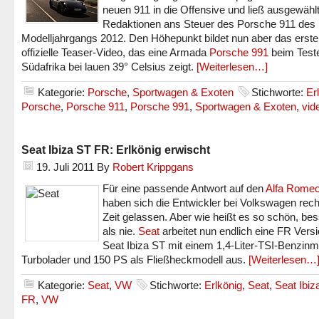
neuen 911 in die Offensive und ließ ausgewähl
Redaktionen ans Steuer des Porsche 911 des
Modelljahrgangs 2012. Den Höhepunkt bildet nun aber das erste
offizielle Teaser-Video, das eine Armada
Porsche 991
beim Teste
Südafrika bei lauen 39° Celsius zeigt.
[Weiterlesen…]
Kategorie:
Porsche
,
Sportwagen & Exoten
Stichworte:
Er
Porsche
,
Porsche 911
,
Porsche 991
,
Sportwagen & Exoten
,
vid
Seat Ibiza ST FR: Erlkönig erwischt
19. Juli 2011
By
Robert Krippgans
Für eine passende Antwort auf den
Alfa Romeo
haben sich die Entwickler bei Volkswagen recht
Zeit gelassen. Aber wie heißt es so schön, bes
als nie.
Seat
arbeitet nun endlich eine FR Vers
Seat Ibiza ST mit einem 1,4-Liter-TSI-Benzinm
Turbolader und 150 PS als Fließheckmodell aus.
[Weiterlesen…
Kategorie:
Seat
,
VW
Stichworte:
Erlkönig
,
Seat
,
Seat Ibiz
FR
,
VW