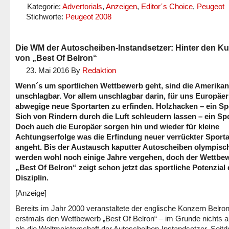
Kategorie:
Advertorials
,
Anzeigen
,
Editor´s Choice
,
Peugeot
Stichworte:
Peugeot 2008
Die WM der Autoscheiben-Instandsetzer: Hinter den Ku
von „Best Of Belron“
23. Mai 2016
By
Redaktion
Wenn´s um sportlichen Wettbewerb geht, sind die Amerikan
unschlagbar. Vor allem unschlagbar darin, für uns Europäer 
abwegige neue Sportarten zu erfinden. Holzhacken – ein Sp
Sich von Rindern durch die Luft schleudern lassen – ein Spo
Doch auch die Europäer sorgen hin und wieder für kleine
Achtungserfolge was die Erfindung neuer verrückter Sporta
angeht. Bis der Austausch kaputter Autoscheiben olympisch
werden wohl noch einige Jahre vergehen, doch der Wettbe
„Best Of Belron“ zeigt schon jetzt das sportliche Potenzial 
Disziplin.
[Anzeige]
Bereits im Jahr 2000 veranstaltete der englische Konzern Belro
erstmals den Wettbewerb „Best Of Belron“ – im Grunde nichts 
als die Weltmeisterschaft der Autoscheiben-Instandsetzer. Seit