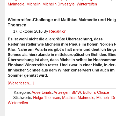
Malmedie
,
Michelin
,
Michelin Drivestyle
,
Winterreifen
Winterreifen-Challenge mit Matthias Malmedie und Hel
Thomsen
17. Oktober 2016
By
Redaktion
Es ist wohl nicht die allergrößte Überraschung, dass
Reifenhersteller wie Michelin ihre Pneus im hohen Norden t
Klar: Nahe am Polarkreis gibt´s halt mehr und deutlich läng
Schnee als hierzulande in mitteleuropäischen Gefilden. Ein
Überraschung ist aber, dass Michelin selbst im Hochsomme
Finnland Winterreifen testet. Und zwar in einer Halle, in der
finnischer Schnee aus dem Winter konserviert und auch im
Sommer genutzt wird.
[Weiterlesen…]
Kategorie:
Advertorials
,
Anzeigen
,
BMW
,
Editor´s Choice
Stichworte:
Helge Thomsen
,
Matthias Malmedie
,
Michelin Dr
Winterreifen