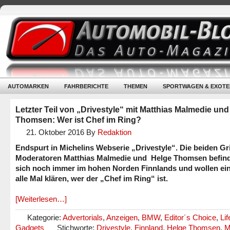
AUTOMARKEN
FAHRBERICHTE
THEMEN
SPORTWAGEN & EXOTE
Letzter Teil von „Drivestyle“ mit Matthias Malmedie un
Thomsen: Wer ist Chef im Ring?
21. Oktober 2016
By
Redaktion
Endspurt in Michelins Webserie „Drivestyle“. Die beiden Gr
Moderatoren Matthias Malmedie und Helge Thomsen befin
sich noch immer im hohen Norden Finnlands und wollen ein
alle Mal klären, wer der „Chef im Ring“ ist.
[Weiterlesen…]
Kategorie:
Advertorials
,
Anzeigen
,
BMW
,
Editor´s Choice
,
Lif
Gadgets
Stichworte:
Drivestyle
,
Finnland
,
Helge Thomsen
,
M