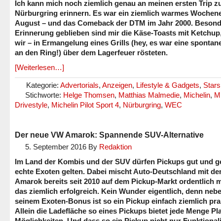
Ich kann mich noch ziemlich genau an meinen ersten Trip 
Nürburgring erinnern. Es war ein ziemlich warmes Wochen
August – und das Comeback der DTM im Jahr 2000. Besond
Erinnerung geblieben sind mir die Käse-Toasts mit Ketchup,
wir – in Ermangelung eines Grills (hey, es war eine spontan
an den Ring!) über dem Lagerfeuer rösteten.
[Weiterlesen…]
Kategorie:
Advertorials
,
Anzeigen
,
Lifestyle & Gadgets
,
Stars
Stichworte:
Helge Thomsen
,
Matthias Malmedie
,
Michelin
,
Mi
Drivestyle
,
Michelin Pilot Sport 4
,
Nürburgring
,
WEC
Der neue VW Amarok: Spannende SUV-Alternative
5. September 2016
By
Redaktion
Im Land der Kombis und der SUV dürfen Pickups gut und ge
echte Exoten gelten. Dabei mischt Auto-Deutschland mit d
Amarok bereits seit 2010 auf dem Pickup-Markt ordentlich m
das ziemlich erfolgreich. Kein Wunder eigentlich, denn neb
seinem Exoten-Bonus ist so ein Pickup einfach ziemlich pra
Allein die Ladefläche so eines Pickups bietet jede Menge Pl
Möglichkeiten. Und dass so ein Pickup nicht nur Funktionali