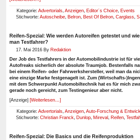
Kategorie:
Advertorials
,
Anzeigen
,
Editor´s Choice
,
Events
Stichworte:
Autoscheibe
,
Belron
,
Best Of Belron
,
Carglass
,
S
Reifen-Spezial: Wie werden Autoreifen getestet und wie
man Testfahrer?
17. Mai 2016
By
Redaktion
Der Job des Testfahrers in der Automobilindustrie ist für vie
Autofreaks sicherlich der absolute Traumjob. Bestenfalls na
bei einem Reifen- oder Fahrwerkshersteller, weil man da nic
eine einzige Marke festgenagelt ist. Zum (Wirtschafts-)Ingen
mit dem Schwerpunkt Automobiltechnik hat es für mich zw
gerade noch gereicht, zum Testingenieur aber nicht.
[Anzeige]
[Weiterlesen…]
Kategorie:
Advertorials
,
Anzeigen
,
Auto-Forschung & Entwic
Stichworte:
Christian Franck
,
Dunlop
,
Mireval
,
Reifen
,
Testfa
Reifen-Spezial: Die Basics und die Reifenproduktion