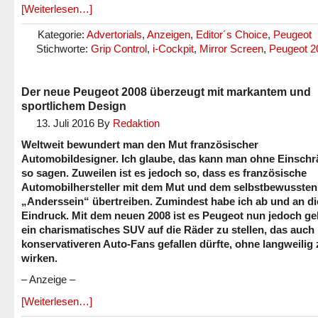
[Weiterlesen…]
Kategorie:
Advertorials
,
Anzeigen
,
Editor´s Choice
,
Peugeot
Stichworte:
Grip Control
,
i-Cockpit
,
Mirror Screen
,
Peugeot 2
Der neue Peugeot 2008 überzeugt mit markantem und
sportlichem Design
13. Juli 2016
By
Redaktion
Weltweit bewundert man den Mut französischer
Automobildesigner. Ich glaube, das kann man ohne Einsch
so sagen. Zuweilen ist es jedoch so, dass es französische
Automobilhersteller mit dem Mut und dem selbstbewussten
„Anderssein“ übertreiben. Zumindest habe ich ab und an d
Eindruck. Mit dem neuen 2008 ist es Peugeot nun jedoch ge
ein charismatisches SUV auf die Räder zu stellen, das auch
konservativeren Auto-Fans gefallen dürfte, ohne langweilig 
wirken.
– Anzeige –
[Weiterlesen…]