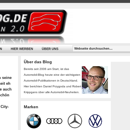
N
HIER WERBEN
ÜBER UNS
Über das Blog
Bereits seit 2006 am Start, ist das
Automobil-Blog heute eine der wichtigsten
m seine
Automobil-Publikationen in Deutschland.
eit eh
Hier berichten Daniel Przygoda und Robert
ge auch
Krippgans über alle Automobil-Neuheiten.
schön
City-
Marken