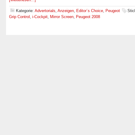
Kategorie:
Advertorials
,
Anzeigen
,
Editor´s Choice
,
Peugeot
Stic
Grip Control
,
i-Cockpit
,
Mirror Screen
,
Peugeot 2008