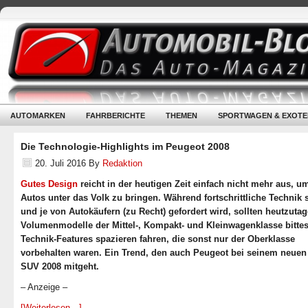
AUTOMARKEN
FAHRBERICHTE
THEMEN
SPORTWAGEN & EXOTE
Die Technologie-Highlights im Peugeot 2008
20. Juli 2016
By
Redaktion
Gutes Design
reicht in der heutigen Zeit einfach nicht mehr aus, u
Autos unter das Volk zu bringen. Während fortschrittliche Technik s
und je von Autokäufern (zu Recht) gefordert wird, sollten heutzuta
Volumenmodelle der Mittel-, Kompakt- und Kleinwagenklasse bitte
Technik-Features spazieren fahren, die sonst nur der Oberklasse
vorbehalten waren. Ein Trend, den auch Peugeot bei seinem neuen 
SUV 2008 mitgeht.
– Anzeige –
[Weiterlesen…]