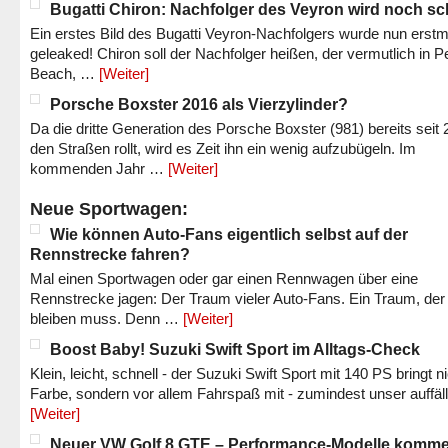
Bugatti Chiron: Nachfolger des Veyron wird noch sc
Ein erstes Bild des Bugatti Veyron-Nachfolgers wurde nun erstm
geleaked! Chiron soll der Nachfolger heißen, der vermutlich in P
Beach, …
[Weiter]
Porsche Boxster 2016 als Vierzylinder?
Da die dritte Generation des Porsche Boxster (981) bereits seit 
den Straßen rollt, wird es Zeit ihn ein wenig aufzubügeln. Im
kommenden Jahr …
[Weiter]
Neue Sportwagen:
Wie können Auto-Fans eigentlich selbst auf der
Rennstrecke fahren?
Mal einen Sportwagen oder gar einen Rennwagen über eine
Rennstrecke jagen: Der Traum vieler Auto-Fans. Ein Traum, der
bleiben muss. Denn …
[Weiter]
Boost Baby! Suzuki Swift Sport im Alltags-Check
Klein, leicht, schnell - der Suzuki Swift Sport mit 140 PS bringt n
Farbe, sondern vor allem Fahrspaß mit - zumindest unser auffäl
[Weiter]
Neuer VW Golf 8 GTE – Performance-Modelle komm