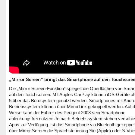
„Mirror Screen“ bringt das Smartphone auf den Touchscre
Die „Mirror Screen-Funktion“ spiegelt die Oberflächen von Sma
auf den Touchscreen. Mit Apples CarPlay können iOS-Geräte a
5 über das Bordsystem genutzt werden. Smartphones mit Andro
Betriebssystem können über MirrorLink gekoppelt werden. Auf d
Weise kann der Fahrer des Peugeot 2008 sein Smartphone
ablenkungsfrei nutzen: Je nach Betriebssystem stehen verschi
Apps zur Verfügung. Ist das Smartphone via Bluetooth gekoppel
über Mirror Screen die Sprachsteuerung Siri (Apple) oder S-Voi