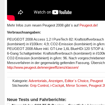
Mehr Infos zum neuen Peugeot 2008 gibt´s auf
Peugeot.de
!
Verbrauchsangaben:
PEUGEOT 2008 Access 1.2 l PureTech 82: Kraftstoffverbrauch
(kombiniert) in l/100km: 4,9; CO2-Emission (kombiniert) in g/km
PEUGEOT 2008 Allure inkl. GT-Line 1,6L BlueHDi 120 STOP 
6-Gang Schaltgetriebe: Kraftstoffverbrauch (kombiniert) in l/100
CO2-Emission (kombiniert) in g/km: 96. Nach vorgeschriebene
Messverfahren in der gegenwärtig geltenden Fassung. Übersich
http://www.peugeot.de/energieeffizienzklassen/
Kategorie:
Advertorials
,
Anzeigen
,
Editor´s Choice
,
Peugeot
Stichworte:
Grip Control
,
i-Cockpit
,
Mirror Screen
,
Peugeot 2
Neue Tests und Fahrberichte: