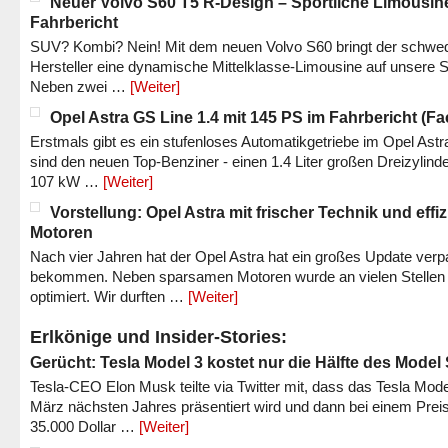
Neuer Volvo S60 T5 R-Design – Sportliche Limousin
Fahrbericht
SUV? Kombi? Nein! Mit dem neuen Volvo S60 bringt der schwe
Hersteller eine dynamische Mittelklasse-Limousine auf unsere S
Neben zwei …
[Weiter]
Opel Astra GS Line 1.4 mit 145 PS im Fahrbericht (Fac
Erstmals gibt es ein stufenloses Automatikgetriebe im Opel Astr
sind den neuen Top-Benziner - einen 1.4 Liter großen Dreizylinde
107 kW …
[Weiter]
Vorstellung: Opel Astra mit frischer Technik und effi
Motoren
Nach vier Jahren hat der Opel Astra hat ein großes Update verp
bekommen. Neben sparsamen Motoren wurde an vielen Stellen
optimiert. Wir durften …
[Weiter]
Erlkönige und Insider-Stories:
Gerücht: Tesla Model 3 kostet nur die Hälfte des Model
Tesla-CEO Elon Musk teilte via Twitter mit, dass das Tesla Mode
März nächsten Jahres präsentiert wird und dann bei einem Prei
35.000 Dollar …
[Weiter]