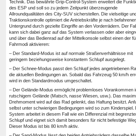
Technik. Das bewährte Grip-Control-System erweitert die Funkt
des ESP und soll so zu jedem Zeitpunkt überzeugende
Allroundqualitäten des City-SUV sicherstellen. Die vielseitige und
Traktionskontrolle optimiert die Antriebskräfte je nach befahren
Untergrund durch gezielte Eingriffe an den Vorderrädern. Der Fa
kann sich dabei ganz auf das System verlassen oder aber eingr
und über das Bedienrad auf der Mittelkonsole selbst einen der fü
Fahrmodi aktivieren:
– Der Standard-Modus ist auf normale Straßenverhältnisse mit
geringem beziehungsweise konstantem Schlupf ausgelegt.
– Der Schnee-Modus passt den Schlupf jedes angetriebenen R
die aktuellen Bedingungen an. Sobald das Fahrzeug 50 km/h erre
wird in den Standardmodus umgeschaltet.
– Der Gelände-Modus ermöglicht problemloses Vorankommen i
rutschigem Gelände (Matsch, nasse Wiesen, usw.). Das maxim
Drehmoment wird auf das Rad gelenkt, das Haftung besitzt. Anf
selbst unter schwierigen Bedingungen wird so zum Kinderspiel.
System arbeitet in diesem Fall wie ein Differenzial mit begrenzt
Schlupf und eignet sich damit besonders für nicht befestigte We
Dieser Modus ist bis 80 km/h aktiv.
– Der Sand-Modus lässt den beiden Antriebsrädern dasselbe M