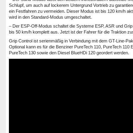
Schlupf, um auch auf lockerem Untergrund Vortrieb zu garantie
ein Festfahren zu vermeiden. Dieser Modus ist bis 120 km/h akt
wird in den Standard-Modus umgeschaltet.
– Der ESP-Off-Modus schaltet die Systeme ESP, ASR und Grip 
bis 50 km/h komplett aus. Jetzt ist der Fahrer für die Traktion zu
Grip Control ist serienmäßig in Verbindung mit dem GT-Line-Pak
Optional kann es für die Benziner PureTech 110, PureTech 110 
PureTech 130 sowie den Diesel BlueHDi 120 geordert werden.