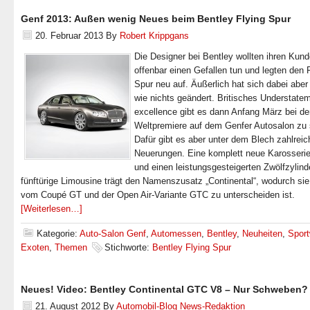
Genf 2013: Außen wenig Neues beim Bentley Flying Spur
20. Februar 2013
By
Robert Krippgans
Die Designer bei Bentley wollten ihren Kun
offenbar einen Gefallen tun und legten den 
Spur neu auf. Äußerlich hat sich dabei aber
wie nichts geändert. Britisches Understate
excellence gibt es dann Anfang März bei de
Weltpremiere auf dem Genfer Autosalon zu
Dafür gibt es aber unter dem Blech zahlreic
Neuerungen. Eine komplett neue Karosserie
und einen leistungsgesteigerten Zwölfzylind
fünftürige Limousine trägt den Namenszusatz „Continental“, wodurch sie
vom Coupé GT und der Open Air-Variante GTC zu unterscheiden ist.
[Weiterlesen…]
Kategorie:
Auto-Salon Genf
,
Automessen
,
Bentley
,
Neuheiten
,
Spor
Exoten
,
Themen
Stichworte:
Bentley Flying Spur
Neues! Video: Bentley Continental GTC V8 – Nur Schweben?
21. August 2012
By
Automobil-Blog News-Redaktion