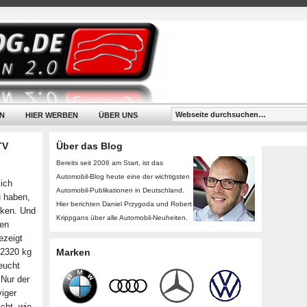
N
HIER WERBEN
ÜBER UNS
TV
Über das Blog
Bereits seit 2006 am Start, ist das
Automobil-Blog heute eine der wichtigsten
lich
Automobil-Publikationen in Deutschland.
u haben,
Hier berichten Daniel Przygoda und Robert
cken. Und
Krippgans über alle Automobil-Neuheiten.
den
ezeigt
 2320 kg
Marken
eucht
 Nur der
viger
cht, wie