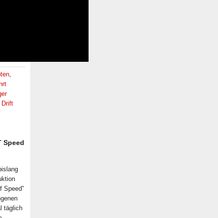
ten
,
hrt
ger
Drift
T Speed
bislang
uktion
f Speed”
ngenen
 täglich
e