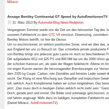
Mikacic
Ansage Bentley Continental GT Speed by AutoEmotionenTV
31. März 2013
By
Automobil-Blog News-Redaktion
Vergangenen Sommer wurde uns die Zeit um den heissesten Tag des Ja
unserem Fahrbericht zu dem
GTC V8
versüsst. Downsizing, zumindest
Bentley Motors betrifft, ist hier die Devise.
Um so erschrockener, im wirklich positivsten Sinne, sind wir über das, 
aus England bei uns zu Besuch ist. Das schnellste jemals produzierte 
von Bentley bringt uns jederzeit gute Laune im noch so bescheidenen Fr
Der aufgeladene W12 mit 625 PS und 800 NM bei um die 2000 U/min ge
der schicken Karosse um, als wäre der Wagen federleicht. Alleine im An
vor engen Kurven warnen die hervorragenden Brembozangen zur Vernunf
dem 2320 kg Coupé. Carbon, rote Ziernähte und feinstes Leder soweit d
reicht. Der Klang ist eine Mischung aus Dampflok und tropischem Gewit
toll, wirklich. Auch Komplimente haben wir schon eingefahren. Das best
jetzt: „Das muss doch in heutigen Zeiten wirklich nicht mehr sein.“ Ganz
Doch, gerade jetzt und immer. Die Bilder sind unterwegs geschossen, zur
viel fahren angesagt. Mehr dazu im baldigen, kompletten Fahrbericht un
(Daniel Mikacic,
AutoEmotionenTV
)