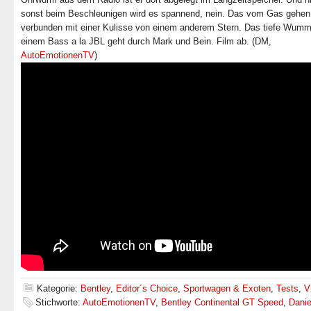
sonst beim Beschleunigen wird es spannend, nein. Das vom Gas gehen 
verbunden mit einer Kulisse von einem anderem Stern. Das tiefe Wumm
einem Bass a la JBL geht durch Mark und Bein. Film ab. (DM,
AutoEmotionenTV
)
Kategorie:
Bentley
,
Editor´s Choice
,
Sportwagen & Exoten
,
Tests
,
V
Stichworte:
AutoEmotionenTV
,
Bentley Continental GT Speed
,
Danie