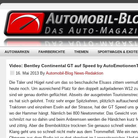
AUTOMARKEN
FAHRBERICHTE
THEMEN
SPORTWAGEN & EXOTE
Video: Bentley Continental GT auf Speed by AutoEmotionen
16. Mai 2013
By
Automobil-Blog News-Redaktion
Die Täler und Hügel rund um das so beschauliche Elsass zittern vermut
heute noch. Um ausreichend Platz für den doppelt aufgeladenen W12 z
sind wir genau dorthin geflüchtet. Abseits der ausgetreten Touristenstre
es hat sich gelohnt. Trotz sehr enger Spitzkehren, plötzlich auftauchen
Traktoren und einzelnen Eseln auf der Strasse, hat der GT Speed uns g
wo der Hammer hängt. Nämlich bei 800 Newtonmeter. Das Gewicht von
schmilzt nur so dahin und beim Anbremsen werden die Händchen kurz f
und zittrig. Aber die Bremboklötze trocknen Sie genauso schnell wieder.
Klang geht uns so schnell nicht mehr aus dem Trommelfell. Wie ein ner
Ohrwurm aus dem Radio ist er dort abgelegt im Langzeitspeicher. Und ni