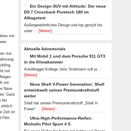
Ein Design-SUV mit Attitude: Der neue
DS 7 Crossback Puretech 180 im
Alltagstest
Außergewöhnliches Design und top gestylt bis
unter …
[Weiter]
hres mit
 was
Aktuelle Advertorials
was nun
Mit Mobil 1 und dem Porsche 911 GT3
Fahrzeug
in die Klimakammer
ühling.
Autoblogger-Kollege Jens Stratmann soll ja …
ht mit
[Weiter]
fliegen
t mit
Neue Shell V-Power Generation: Shell
ie Nase
entwickwelt seinen Premiumkraftstoff
ter. Ganz
weiter
e bis
Shell hat seinen Premiumkraftstoff „Shell V-
 ehrlich.
Power“ …
[Weiter]
 Zeit ist
d Film.
Ultra-High-Performance-Reifen:
Michelin Pilot Sport 4 S