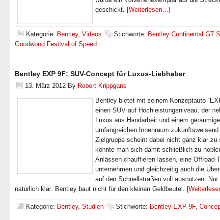
geschickt.
[Weiterlesen…]
Kategorie:
Bentley
,
Videos
Stichworte:
Bentley Continental GT 
Goodwood Festival of Speed
Bentley EXP 9F: SUV-Concept für Luxus-Liebhaber
13. März 2012
By
Robert Krippgans
Bentley bietet mit seinem Konzeptauto “EX
einen SUV auf Hochleistungsniveau, der n
Luxus aus Handarbeit und einem geräumig
umfangreichen Innenraum zukunftsweisend i
Zielgruppe scheint dabei nicht ganz klar zu 
könnte man sich damit schließlich zu noble
Anlässen chauffieren lassen, eine Offroad-
unternehmen und gleichzeitig auch die Über
auf den Schnellstraßen voll ausnutzen. Nur 
natürlich klar: Bentley baut nicht für den kleinen Geldbeutel.
[Weiterles
Kategorie:
Bentley
,
Studien
Stichworte:
Bentley EXP 9F
,
Concep