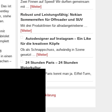
Zwei Finnen auf Speed! Wir durften gemeinsam
 Das ist
mit …
[Weiter]
entley
Robust und Leistungsfähig: Nokian
m, stehe
Sommerreifen für Offroader und SUV
en.
Mit drei Produktlinien für allradangetriebene …
[Weiter]
 mit
briolet
Autodesigner auf Instagram – Ein Like
omplett
für die kreativen Köpfe
Ob als Schnappschuss, aufwändig in Szene
V8
gesetzt …
[Weiter]
 in einen
rechen –
24 Stunden Paris – 24 Stunden
Motorkultur
Das touristische Paris kennt man ja. Eiffel-Turm,
…
[Weiter]
Datenschutzerklärung
Impressum