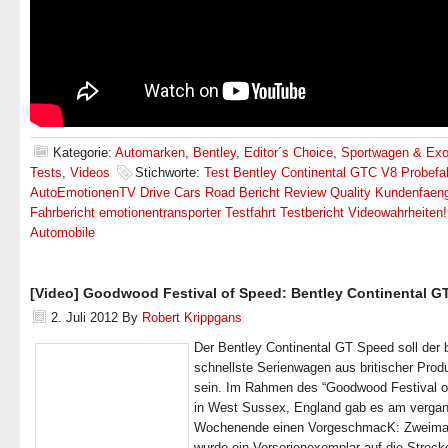
Kategorie:
Automarken
,
Bentley
,
Editor´s Choice
,
Sportwagen & Exo
Tests
,
Videos
Stichworte:
Test Bentley Continental GTC V8 Probefa
AutoEmotionenTV Drive Cars Road Bericht Review Quality Kundenfaen
Fahrbericht emotionentransporter Testfahrt Testbericht Videowahrheiten! 
Automobile
[Video] Goodwood Festival of Speed: Bentley Continental G
2. Juli 2012
By
Robert Krippgans
Der Bentley Continental GT Speed soll der 
schnellste Serienwagen aus britischer Prod
sein. Im Rahmen des “Goodwood Festival o
in West Sussex, England gab es am verga
Wochenende einen VorgeschmacK: Zweimal
wurde ein Vorserienexemplar auf die Streck