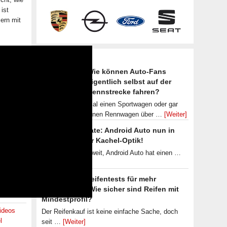
ist
ern mit
Frische Artikel
Wie können Auto-Fans
eigentlich selbst auf der
Rennstrecke fahren?
Mal einen Sportwagen oder gar
einen Rennwagen über …
[Weiter]
Neues Update: Android Auto nun in
übersichtlicher Kachel-Optik!
Endlich ist es soweit, Android Auto hat einen …
[Weiter]
Gebrauchtreifentests für mehr
Transparenz: Wie sicher sind Reifen mit
Mindestprofil?
ideos
Der Reifenkauf ist keine einfache Sache, doch
l
seit …
[Weiter]