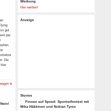
Werbung
Hier werben!
Anzeige
den
Flying
 so gut
ment par
r
 sehen.
he
struktur
er. Die
 klar
twagen &
Stories
Finnen auf Speed: Sportreifentest mit
 Nein!
Mika Häkkinen und Nokian Tyres