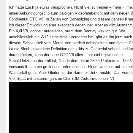
Ich hatte Euch ja etwas versprochen. Nicht viel schreiben – mehr Filme.
unser Ankündigungsclip zum baldigen Videofahrbericht mit dem neuen B
Continental GTC V8. In Zeiten von Downsizing und diesem ganzen Kra
ich dieser Entwicklung eher skeptisch gegenüber. Aber es gibt Ausnahm
Ein 4,0l V8, doppelt aufgeladen, steht dem Bentley wirklich gut. Wo
auschliesslich ein W12 seine Arbeit verrichtet hat, gibt es Ihn jetzt auch
diesem Sahnestück vom Motor. Von herrlich dahingleiten, und dieses Ca
ist die Blech gewordene Definition dazu, bis zu Gaspedal schnell und k
durchdrücken, kann der neue GTC V8 alles – nur nicht gewöhnlich.
Sobald letzteres der Fall ist, Gnade dem der in 250m Umkreis ist. Der 
verwandelt sich ein grollendes, infernalisches Floss, welches auf einmal
Wasserfall gerät. Aber Gleiten ist der Hammer. Jetzt reichts. Das Versp
Viel Spaß mit unserem ganzen Clip. (DM, AutoEmotionenTV)