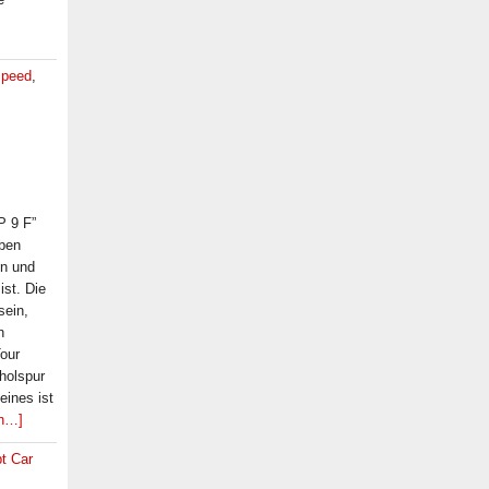
Speed
,
P 9 F”
eben
en und
st. Die
sein,
n
Tour
holspur
eines ist
en…]
t Car