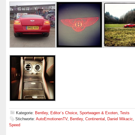
Kategorie:
Bentley
,
Editor´s Choice
,
Sportwagen & Exoten
,
Tests
Stichworte:
AutoEmotionenTV
,
Bentley
,
Continental
,
Daniel Mikacic
Speed