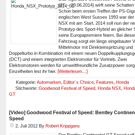
(27. – 29.06.2014) wirft seine Schatten
Schon beim ersten Treffen der PS-Gig
englischen West Sussex 1993 war de
NSX mit am Start. 2014 soll nun der n
Prototyp des Sport-Hybrid an gleicher S
seine Europapremiere feiern. Bei dies
Fahrzeug sorgt ein längs eingebauter 
Mittelmotor mit Direkteinspritzung und
Doppelturbo in Kombination mit einem neuen Doppelkupplungsg
(DCT) und einem integrierten Elektromotor für Vortrieb. Zwei
Elektromotoren werden für umweltfreundliche Zusatzpower sorge
Einzelheiten lest ihr hier.
[Weiterlesen…]
Kategorie:
Automarken
,
Editor´s Choice
,
Features
,
Honda
Stichworte:
Goodwood Festival of Speed
,
Honda NSX
,
Hond
GT
[Video] Goodwood Festival of Speed: Bentley Continen
Speed
2. Juli 2012
By
Robert Krippgans
Der Bentley Continental GT Speed soll