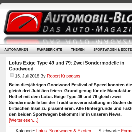
AUTOMARKEN
FAHRBERICHTE
THEMEN
SPORTWAGEN & EXOTE
Lotus Exige Type 49 und 79: Zwei Sondermodelle in
Goodwood
16. Juli 2018
By
Robert Krippgans
Beim diesjährigen Goodwood Festival of Speed konnten die
gleich drei Jubiläen feiern. Grund genug für die Manufaktur
Hethel mit dem Lotus Exige Type 49 und 79 gleich zwei
Sondermodelle bei der Traditionsveranstaltung im Süden de
britischen Insel zu präsentieren. Alle Hintergründe und Fak
den beiden Sportwagen bekommt ihr in unseren News.
[Weiterlesen…]
Kategorie:
Lotus
,
Sportwagen & Exoten
Stichworte:
Forme