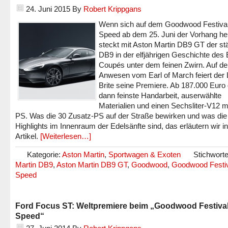
24. Juni 2015
By
Robert Krippgans
Wenn sich auf dem Goodwood Festival
Speed ab dem 25. Juni der Vorhang he
steckt mit Aston Martin DB9 GT der st
DB9 in der elfjährigen Geschichte des 
Coupés unter dem feinen Zwirn. Auf d
Anwesen vom Earl of March feiert der
Brite seine Premiere. Ab 187.000 Euro 
dann feinste Handarbeit, auserwählte
Materialien und einen Sechsliter-V12 m
PS. Was die 30 Zusatz-PS auf der Straße bewirken und was di
Highlights im Innenraum der Edelsänfte sind, das erläutern wir i
Artikel.
[Weiterlesen…]
Kategorie:
Aston Martin
,
Sportwagen & Exoten
Stichwort
Martin DB9
,
Aston Martin DB9 GT
,
Goodwood
,
Goodwood Festiv
Speed
Ford Focus ST: Weltpremiere beim „Goodwood Festival
Speed“