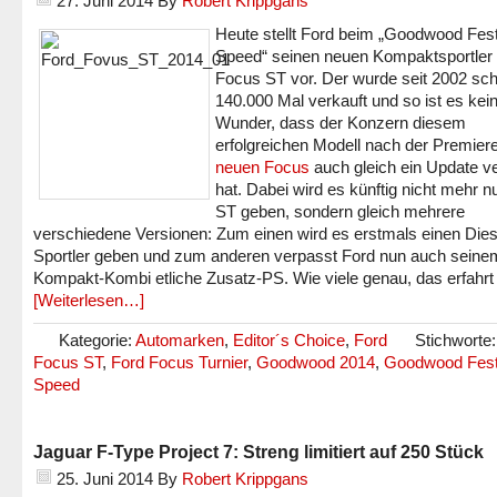
27. Juni 2014
By
Robert Krippgans
Heute stellt Ford beim „Goodwood Festi
Speed“ seinen neuen Kompaktsportler
Focus ST vor. Der wurde seit 2002 sc
140.000 Mal verkauft und so ist es kei
Wunder, dass der Konzern diesem
erfolgreichen Modell nach der Premier
neuen Focus
auch gleich ein Update v
hat. Dabei wird es künftig nicht mehr n
ST geben, sondern gleich mehrere
verschiedene Versionen: Zum einen wird es erstmals einen Dies
Sportler geben und zum anderen verpasst Ford nun auch seine
Kompakt-Kombi etliche Zusatz-PS. Wie viele genau, das erfahrt i
[Weiterlesen…]
Kategorie:
Automarken
,
Editor´s Choice
,
Ford
Stichworte
Focus ST
,
Ford Focus Turnier
,
Goodwood 2014
,
Goodwood Festi
Speed
Jaguar F-Type Project 7: Streng limitiert auf 250 Stück
25. Juni 2014
By
Robert Krippgans