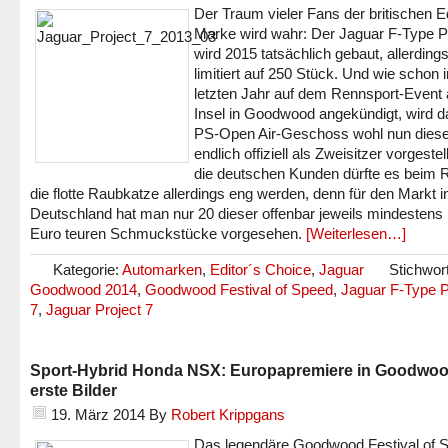
Der Traum vieler Fans der britischen E
Marke wird wahr: Der Jaguar F-Type Pr
wird 2015 tatsächlich gebaut, allerding
limitiert auf 250 Stück. Und wie schon 
letzten Jahr auf dem Rennsport-Event 
Insel in Goodwood angekündigt, wird d
PS-Open Air-Geschoss wohl nun diese
endlich offiziell als Zweisitzer vorgestell
die deutschen Kunden dürfte es beim 
die flotte Raubkatze allerdings eng werden, denn für den Markt i
Deutschland hat man nur 20 dieser offenbar jeweils mindestens
Euro teuren Schmuckstücke vorgesehen.
[Weiterlesen…]
Kategorie:
Automarken
,
Editor´s Choice
,
Jaguar
Stichwor
Goodwood 2014
,
Goodwood Festival of Speed
,
Jaguar F-Type P
7
,
Jaguar Project 7
Sport-Hybrid Honda NSX: Europapremiere in Goodwoo
erste Bilder
19. März 2014
By
Robert Krippgans
Das legendäre Goodwood Festival of 