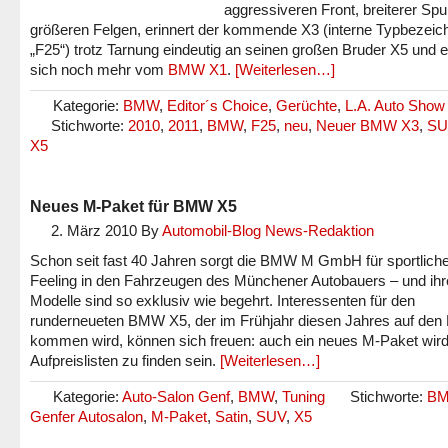
aggressiveren Front, breiterer Spu
größeren Felgen, erinnert der kommende X3 (interne Typbezei
„F25“) trotz Tarnung eindeutig an seinen großen Bruder X5 und e
sich noch mehr vom
BMW X1
.
[Weiterlesen…]
Kategorie:
BMW
,
Editor´s Choice
,
Gerüchte
,
L.A. Auto Show
Stichworte:
2010
,
2011
,
BMW
,
F25
,
neu
,
Neuer BMW X3
,
SU
X5
Neues M-Paket für BMW X5
2. März 2010
By
Automobil-Blog News-Redaktion
Schon seit fast 40 Jahren sorgt die BMW M GmbH für sportlich
Feeling in den Fahrzeugen des Münchener Autobauers – und ihr
Modelle sind so exklusiv wie begehrt. Interessenten für den
runderneueten BMW X5, der im Frühjahr diesen Jahres auf den
kommen wird, können sich freuen: auch ein neues M-Paket wird
Aufpreislisten zu finden sein.
[Weiterlesen…]
Kategorie:
Auto-Salon Genf
,
BMW
,
Tuning
Stichworte:
B
Genfer Autosalon
,
M-Paket
,
Satin
,
SUV
,
X5