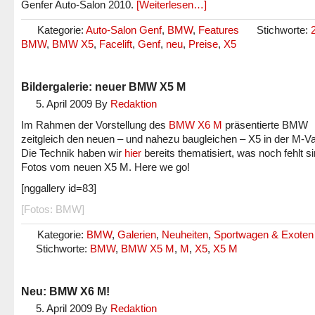
Genfer Auto-Salon 2010.
[Weiterlesen…]
Kategorie:
Auto-Salon Genf
,
BMW
,
Features
Stichworte:
BMW
,
BMW X5
,
Facelift
,
Genf
,
neu
,
Preise
,
X5
Bildergalerie: neuer BMW X5 M
5. April 2009
By
Redaktion
Im Rahmen der Vorstellung des
BMW X6 M
präsentierte BMW
zeitgleich den neuen – und nahezu baugleichen – X5 in der M-Va
Die Technik haben wir
hier
bereits thematisiert, was noch fehlt s
Fotos vom neuen X5 M. Here we go!
[nggallery id=83]
[Fotos: BMW]
Kategorie:
BMW
,
Galerien
,
Neuheiten
,
Sportwagen & Exoten
Stichworte:
BMW
,
BMW X5 M
,
M
,
X5
,
X5 M
Neu: BMW X6 M!
5. April 2009
By
Redaktion