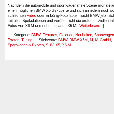
Nachdem die automobile und sportwagenaffine Szene monatela
einen möglichen BMW X6 diskutierte und sich an jedem noch s
schlechten
Video
oder Erlkönig-Foto labte, macht BMW jetzt Sc
mit allen Spekulationen und veröffentlicht die ersten offiziellen In
Fotos von X6 M und nebenbei auch X5 M!
[Weiterlesen…]
Kategorie:
BMW
,
Features
,
Galerien
,
Neuheiten
,
Sportwagen
Exoten
,
Tuning
Stichworte:
BMW
,
BMW X6M
,
M
,
M-GmbH
,
Sportwagen & Exoten
,
SUV
,
X5
,
X6 M