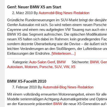
Genf: Neuer BMW X5 am Start
2. März 2010
By
Automobil-Blog News-Redaktion
Gründliche Runderneuerungen im SUV-Markt bringt der diesjähr
Genfer Autosalon mit sich. So wird neben einem neuen Porsche
Cayenne und einem neu aufgelegten VW Touareg nun auch ein 
BMW X5 das Segment aufmischen. Die optischen Modifikatione
neuen X5 halten sich dabei im Rahmen: kein grundlegendes Facel
sondern dezente Überarbeitung war die Devise – die äußert sich
leichten Veränderungen an den Stoßfängern, der Lufteinlässe un
Einfassungen der Endrohre.
[Weiterlesen…]
Kategorie:
Auto-Salon Genf
,
BMW
Stichworte:
BMW
,
Gen
Autoslaon
,
Motoren
,
Porsche
,
SUV
,
VW
,
X5
BMW X5-Facelift 2010
7. Februar 2010
By
Automobil-Blog News-Redaktion
Mit einem vollständig erneuerten Motorenangebot, einem für alle
Modelle serienmäßigen Achtgang-Automatikgetriebe und Optim
an der Karosserie präsentiert
BMW
die neue X5-Generation auf