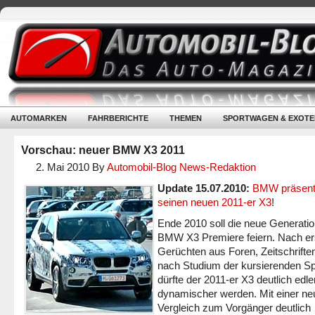
AUTOMARKEN
FAHRBERICHTE
THEMEN
SPORTWAGEN & EXOTE
Vorschau: neuer BMW X3 2011
2. Mai 2010
By
Automobil-Blog News-Redaktion
Update 15.07.2010:
BMW präsenti
seinen neuen 2011-er X3
!
Ende 2010 soll die neue Generati
BMW X3 Premiere feiern. Nach er
Gerüchten aus Foren, Zeitschrifte
nach Studium der kursierenden S
dürfte der 2011-er X3 deutlich edle
dynamischer werden. Mit einer ne
Vergleich zum Vorgänger deutlich