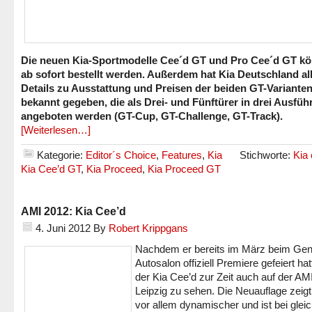
Die neuen Kia-Sportmodelle Cee´d GT und Pro Cee´d GT k
ab sofort bestellt werden. Außerdem hat Kia Deutschland al
Details zu Ausstattung und Preisen der beiden GT-Variante
bekannt gegeben, die als Drei- und Fünftürer in drei Ausfü
angeboten werden (GT-Cup, GT-Challenge, GT-Track).
[Weiterlesen…]
Kategorie:
Editor´s Choice
,
Features
,
Kia
Stichworte:
Kia
Kia Cee’d GT
,
Kia Proceed
,
Kia Proceed GT
AMI 2012: Kia Cee’d
4. Juni 2012
By
Robert Krippgans
Nachdem er bereits im März beim Gen
Autosalon offiziell Premiere gefeiert hatt
der Kia Cee’d zur Zeit auch auf der AMI
Leipzig zu sehen. Die Neuauflage zeigt
vor allem dynamischer und ist bei gle