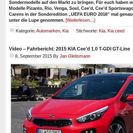
Sondermodelle auf den Markt zu bringen. Für euch haben wi
Modelle Picanto, Rio, Venga, Soul, Cee’d, Cee’d Sportswag
Carens in der Sonderedition „UEFA EURO 2016“ mal genau
unter die Lupe genommen.
[Weiterlesen…]
Kategorie:
Automarken
,
Kia
Stichworte:
Kia
,
Kia ceed
Video – Fahrbericht: 2015 KIA Cee’d 1.0 T-GDI GT-Line
8. September 2015
By
Jan Gleitsmann