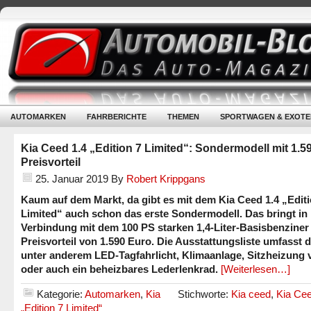
AUTOMARKEN
FAHRBERICHTE
THEMEN
SPORTWAGEN & EXOTE
Kia Ceed 1.4 „Edition 7 Limited“: Sondermodell mit 1.5
Preisvorteil
25. Januar 2019
By
Robert Krippgans
Kaum auf dem Markt, da gibt es mit dem Kia Ceed 1.4 „Editi
Limited“ auch schon das erste Sondermodell. Das bringt in
Verbindung mit dem 100 PS starken 1,4-Liter-Basisbenziner
Preisvorteil von 1.590 Euro. Die Ausstattungsliste umfasst 
unter anderem LED-Tagfahrlicht, Klimaanlage, Sitzheizung 
oder auch ein beheizbares Lederlenkrad.
[Weiterlesen…]
Kategorie:
Automarken
,
Kia
Stichworte:
Kia ceed
,
Kia Cee
„Edition 7 Limited“