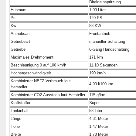
Direkteinspritzung
Hubraum
1.00 Liter
Ps
120 PS
Kw
88 KW
Antriebsart
Frontantrieb
Getriebeart
manueller Schaltung
Getriebe
6-Gang Handschaltung
Maximales Drehmoment
171 Nm
Beschleunigung 0 auf 100 km/h
11.10 Sekunden
Höchstgeschwindigkeit
190 km/h
Kombinierter NEFZ-Verbrauch laut
4.90 l/100 km
Hersteller
Kombinierter CO2-Ausstoss laut Hersteller
115 g/km
Kraftstoffart
Super
Tankinhalt
53 Liter
Länge
4.31 Meter
Höhe
1.47 Meter
Breite
1.78 Meter