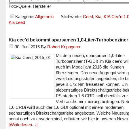
Foto-Quelle: Hersteller
Kategorie:
Allgemein
Stichworte:
Ceed
,
Kia
,
KIA Cee'd 1.
Kia ceed
Kia cee’d bekommt sparsamen 1,0-Liter-Turbobenziner
30. Juni 2015
By
Robert Krippgans
Mit dem neuen, sparsamen 1,0-Liter-
Turbobenziner (T-GDI) im Kia cee’d wi
auch im Modelljahr 2016 die Kunden
überzeugen. Das neue Aggregat wird gl
zwei Leistungsstufen angeboten, die b
jeweils 172 Nm freisetzen können. Ein
siebenstufiges Direktschaltgetriebe be
PS starken 1.6 CRDi soll ebenfalls zur
Verbrauchsminimierung beitragen. Ne
1.6 CRDi wird auch der 1.6 GDI optional mit einem modernen,
sechsstufigen Direktschaltgetriebe angeboten. Welche Neuerun
sonst noch zu erwarten sind, erläutern wir hier in unseren News.
[Weiterlesen…]