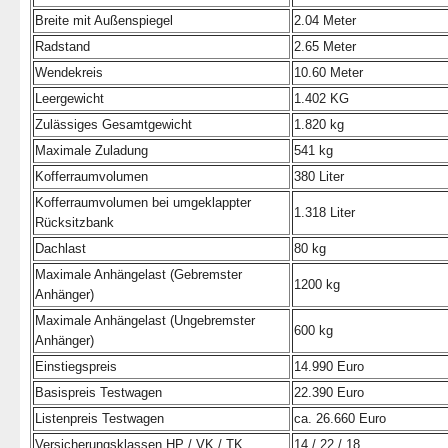
Breite mit Außenspiegel
2.04 Meter
Radstand
2.65 Meter
Wendekreis
10.60 Meter
Leergewicht
1.402 KG
Zulässiges Gesamtgewicht
1.820 kg
Maximale Zuladung
541 kg
Kofferraumvolumen
380 Liter
Kofferraumvolumen bei umgeklappter
1.318 Liter
Rücksitzbank
Dachlast
80 kg
Maximale Anhängelast (Gebremster
1200 kg
Anhänger)
Maximale Anhängelast (Ungebremster
600 kg
Anhänger)
Einstiegspreis
14.990 Euro
Basispreis Testwagen
22.390 Euro
Listenpreis Testwagen
ca. 26.660 Euro
Versicherungsklassen HP / VK / TK
14 / 22 / 18