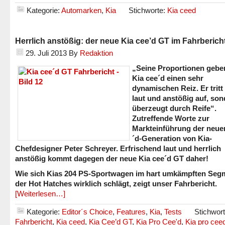
Kategorie:
Automarken
,
Kia
Stichworte:
Kia ceed
Herrlich anstößig: der neue Kia cee’d GT im Fahrberich
29. Juli 2013
By
Redaktion
„Seine Proportionen geb
Kia cee´d einen sehr
dynamischen Reiz. Er tritt
laut und anstößig auf, so
überzeugt durch Reife“.
Zutreffende Worte zur
Markteinführung der neue
´d-Generation von Kia-
Chefdesigner Peter Schreyer. Erfrischend laut und herrlich
anstößig kommt dagegen der neue Kia cee´d GT daher!
Wie sich Kias 204 PS-Sportwagen im hart umkämpften Seg
der Hot Hatches wirklich schlägt, zeigt unser Fahrbericht.
[Weiterlesen…]
Kategorie:
Editor´s Choice
,
Features
,
Kia
,
Tests
Stichwort
Fahrbericht
,
Kia ceed
,
Kia Cee’d GT
,
Kia Pro Cee'd
,
Kia pro cee