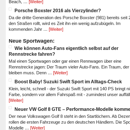
Beach, …
[Weiter]
Porsche Boxster 2016 als Vierzylinder?
Da die dritte Generation des Porsche Boxster (981) bereits seit 
den Straßen rollt, wird es Zeit ihn ein wenig aufzubügeln. Im
kommenden Jahr …
[Weiter]
Neue Sportwagen:
Wie können Auto-Fans eigentlich selbst auf der
Rennstrecke fahren?
Mal einen Sportwagen oder gar einen Rennwagen über eine
Rennstrecke jagen: Der Traum vieler Auto-Fans. Ein Traum, der
bleiben muss. Denn …
[Weiter]
Boost Baby! Suzuki Swift Sport im Alltags-Check
Klein, leicht, schnell - der Suzuki Swift Sport mit 140 PS bringt n
Farbe, sondern vor allem Fahrspaß mit - zumindest unser auffäl
[Weiter]
Neuer VW Golf 8 GTE – Performance-Modelle komm
Der neue Volkswagen Golf 8 steht in den Startlöchern. Ab Dez
rollen die ersten Fahrzeuge zu den deutschen Händlern. Die Spo
Modelle …
[Weiter]