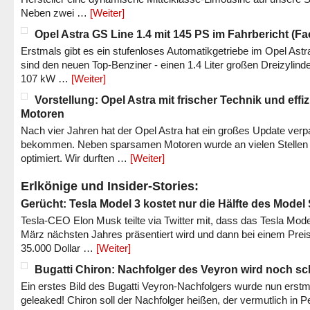
Neben zwei …
[Weiter]
Opel Astra GS Line 1.4 mit 145 PS im Fahrbericht (Fac
Erstmals gibt es ein stufenloses Automatikgetriebe im Opel Astr
sind den neuen Top-Benziner - einen 1.4 Liter großen Dreizylinde
107 kW …
[Weiter]
Vorstellung: Opel Astra mit frischer Technik und effi
Motoren
Nach vier Jahren hat der Opel Astra hat ein großes Update verp
bekommen. Neben sparsamen Motoren wurde an vielen Stellen
optimiert. Wir durften …
[Weiter]
Erlkönige und Insider-Stories:
Gerücht: Tesla Model 3 kostet nur die Hälfte des Model
Tesla-CEO Elon Musk teilte via Twitter mit, dass das Tesla Mode
März nächsten Jahres präsentiert wird und dann bei einem Prei
35.000 Dollar …
[Weiter]
Bugatti Chiron: Nachfolger des Veyron wird noch sc
Ein erstes Bild des Bugatti Veyron-Nachfolgers wurde nun erstm
geleaked! Chiron soll der Nachfolger heißen, der vermutlich in P