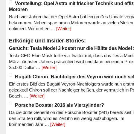
Vorstellung: Opel Astra mit frischer Technik und effi
Motoren
Nach vier Jahren hat der Opel Astra hat ein großes Update verp
bekommen. Neben sparsamen Motoren wurde an vielen Stellen
optimiert. Wir durften …
[Weiter]
Erlkönige und Insider-Stories:
Gerücht: Tesla Model 3 kostet nur die Hälfte des Model
Tesla-CEO Elon Musk teilte via Twitter mit, dass das Tesla Mode
März nächsten Jahres präsentiert wird und dann bei einem Prei
35.000 Dollar …
[Weiter]
Bugatti Chiron: Nachfolger des Veyron wird noch sc
Ein erstes Bild des Bugatti Veyron-Nachfolgers wurde nun erstm
geleaked! Chiron soll der Nachfolger heißen, der vermutlich in P
Beach, …
[Weiter]
Porsche Boxster 2016 als Vierzylinder?
Da die dritte Generation des Porsche Boxster (981) bereits seit 
den Straßen rollt, wird es Zeit ihn ein wenig aufzubügeln. Im
kommenden Jahr …
[Weiter]