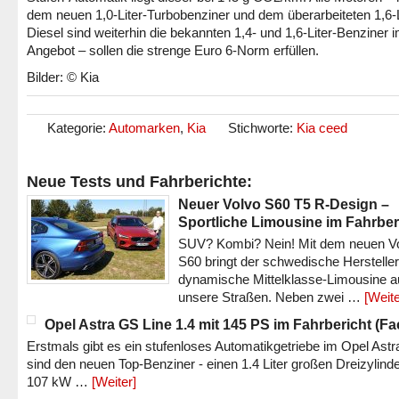
dem neuen 1,0-Liter-Turbobenziner und dem überarbeiteten 1,6-L
Diesel sind weiterhin die bekannten 1,4- und 1,6-Liter-Benziner 
Angebot – sollen die strenge Euro 6-Norm erfüllen.
Bilder: © Kia
Kategorie:
Automarken
,
Kia
Stichworte:
Kia ceed
Neue Tests und Fahrberichte:
Neuer Volvo S60 T5 R-Design –
Sportliche Limousine im Fahrber
SUV? Kombi? Nein! Mit dem neuen V
S60 bringt der schwedische Hersteller
dynamische Mittelklasse-Limousine a
unsere Straßen. Neben zwei …
[Weite
Opel Astra GS Line 1.4 mit 145 PS im Fahrbericht (Fac
Erstmals gibt es ein stufenloses Automatikgetriebe im Opel Astr
sind den neuen Top-Benziner - einen 1.4 Liter großen Dreizylinde
107 kW …
[Weiter]