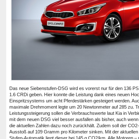
Das neue Siebenstufen-DSG wird es vorerst nur für den 136 PS
1.6 CRDi geben. Hier konnte die Leistung dank eines neuen Ho
Einspritzsystems um acht Pferdestärken gesteigert werden. Au
maximale Drehmoment legte um 20 Newtonmeter auf 285 zu. Tr
Leistungssteigerung sollen die Verbrauchswerte laut Kia in Verb
mit dem neuen DSG viel besser ausfallen als bisher, auch wen
die aktuellen Zahlen dazu noch zurückhält. Zudem soll der CO2-
Ausstoß auf 109 Gramm pro Kilometer sinken. Mit der aktuelle
Stufen-Automatik liegt dieser bei 145 g CO2/km. Alle Motoren –