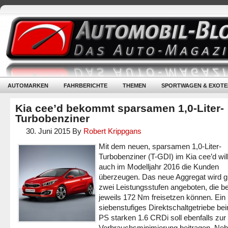
AUTOMARKEN
FAHRBERICHTE
THEMEN
SPORTWAGEN & EXOTE
Kia cee’d bekommt sparsamen 1,0-Liter-
Turbobenziner
30. Juni 2015
By
Robert Krippgans
Mit dem neuen, sparsamen 1,0-Liter-
Turbobenziner (T-GDI) im Kia cee’d wi
auch im Modelljahr 2016 die Kunden
überzeugen. Das neue Aggregat wird gl
zwei Leistungsstufen angeboten, die b
jeweils 172 Nm freisetzen können. Ein
siebenstufiges Direktschaltgetriebe be
PS starken 1.6 CRDi soll ebenfalls zur
Verbrauchsminimierung beitragen. Ne