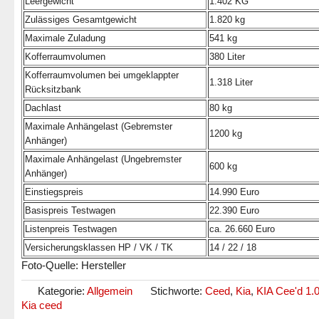
Leergewicht
1.402 KG
Zulässiges Gesamtgewicht
1.820 kg
Maximale Zuladung
541 kg
Kofferraumvolumen
380 Liter
Kofferraumvolumen bei umgeklappter
1.318 Liter
Rücksitzbank
Dachlast
80 kg
Maximale Anhängelast (Gebremster
1200 kg
Anhänger)
Maximale Anhängelast (Ungebremster
600 kg
Anhänger)
Einstiegspreis
14.990 Euro
Basispreis Testwagen
22.390 Euro
Listenpreis Testwagen
ca. 26.660 Euro
Versicherungsklassen HP / VK / TK
14 / 22 / 18
Foto-Quelle: Hersteller
Kategorie:
Allgemein
Stichworte:
Ceed
,
Kia
,
KIA Cee'd 1.
Kia ceed