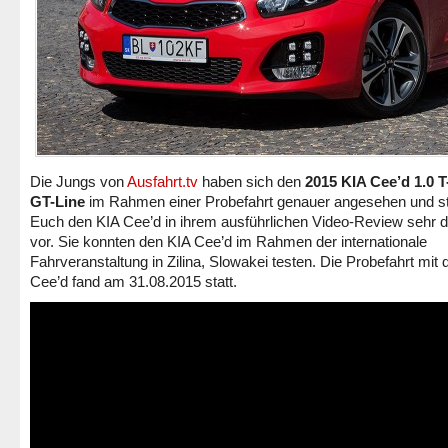
Die Jungs von
Ausfahrt.tv
haben sich den
2015 KIA Cee’d 1.0 
GT-Line
im Rahmen einer Probefahrt genauer angesehen und st
Euch den KIA Cee’d in ihrem ausführlichen Video-Review sehr det
vor. Sie konnten den KIA Cee’d im Rahmen der internationale
Fahrveranstaltung in Zilina, Slowakei testen. Die Probefahrt mit
Cee’d fand am 31.08.2015 statt.