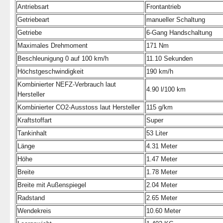
Antriebsart
Frontantrieb
Getriebeart
manueller Schaltung
Getriebe
6-Gang Handschaltung
Maximales Drehmoment
171 Nm
Beschleunigung 0 auf 100 km/h
11.10 Sekunden
Höchstgeschwindigkeit
190 km/h
Kombinierter NEFZ-Verbrauch laut
4.90 l/100 km
Hersteller
Kombinierter CO2-Ausstoss laut Hersteller
115 g/km
Kraftstoffart
Super
Tankinhalt
53 Liter
Länge
4.31 Meter
Höhe
1.47 Meter
Breite
1.78 Meter
Breite mit Außenspiegel
2.04 Meter
Radstand
2.65 Meter
Wendekreis
10.60 Meter