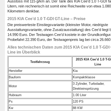
Ausstoss mit 115 g/km an. Der Tank des KIA Cee’d 1.0 T-GDI fa
Litern, rein rechnerisch ist somit eine Reichweite von etwa 1.080
Kilometern denkbar.
2015 KIA Cee’d 1.0 T-GDI GT-Line – Preise
Die preiswerteste Einstiegsvariante (kleinster Motor, niedrigste
Ausstattungsvariante, ohne Zusatzausstattung) des Cee’d liegt b
14.990 Euro. Der Testwagen Cee’d kostete in der Grundkonfigura
Probefahrt 22.390 Euro, der Testwagenpreis lag bei circa 26.660
Alles technischen Daten zum 2015 KIA Cee’d 1.0 T-GDI
Line im Überblick
2015 KIA Cee’d 1.0 T-G
Testfahrzeug
Line
Hersteller
Kia
Bauform
Kompaktklasse
3 Zylinder, Turbolader,
Motor
Direkteinspritzung
Hubraum
1.00 Liter
Ps
120 PS
Kw
88 KW