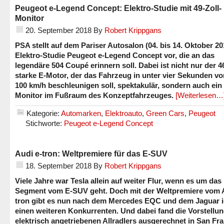
Peugeot e-Legend Concept: Elektro-Studie mit 49-Zoll-
Monitor
20. September 2018
By
Robert Krippgans
PSA stellt auf dem Pariser Autosalon (04. bis 14. Oktober 20
Elektro-Studie Peugeot e-Legend Concept vor, die an das
legendäre 504 Coupé erinnern soll. Dabei ist nicht nur der 
starke E-Motor, der das Fahrzeug in unter vier Sekunden vo
100 km/h beschleunigen soll, spektakulär, sondern auch ein 
Monitor im Fußraum des Konzeptfahrzeuges.
[Weiterlesen…
Kategorie:
Automarken
,
Elektroauto
,
Green Cars
,
Peugeot
Stichworte:
Peugeot e-Legend Concept
Audi e-tron: Weltpremiere für das E-SUV
18. September 2018
By
Robert Krippgans
Viele Jahre war Tesla allein auf weiter Flur, wenn es um das
Segment vom E-SUV geht. Doch mit der Weltpremiere vom A
tron gibt es nun nach dem Mercedes EQC und dem Jaguar i
einen weiteren Konkurrenten. Und dabei fand die Vorstellu
elektrisch angetriebenen Allradlers ausgerechnet in San Fra