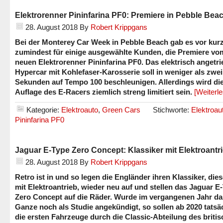
Elektrorenner Pininfarina PF0: Premiere in Pebble Bea
28. August 2018
By
Robert Krippgans
Bei der Monterey Car Week in Pebble Beach gab es vor kur
zumindest für einige ausgewählte Kunden, die Premiere vo
neuen Elektrorenner Pininfarina PF0. Das elektrisch angetr
Hypercar mit Kohlefaser-Karosserie soll in weniger als zwei
Sekunden auf Tempo 100 beschleunigen. Allerdings wird di
Auflage des E-Racers ziemlich streng limitiert sein.
[Weiterl
Kategorie:
Elektroauto
,
Green Cars
Stichworte:
Elektroau
Pininfarina PF0
Jaguar E-Type Zero Concept: Klassiker mit Elektroantr
28. August 2018
By
Robert Krippgans
Retro ist in und so legen die Engländer ihren Klassiker, die
mit Elektroantrieb, wieder neu auf und stellen das Jaguar E
Zero Concept auf die Räder. Wurde im vergangenen Jahr da
Ganze noch als Studie angekündigt, so sollen ab 2020 tatsä
die ersten Fahrzeuge durch die Classic-Abteilung des briti