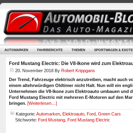
AUTOMARKEN
FAHRBERICHTE
THEMEN
SPORTWAGEN & EXOTE
Ford Mustang Electric: Die V8-Ikone wird zum Elektroa
20. November 2018
By
Robert Krippgans
Der Trend, Fahrzeuge elektrisch anzutreiben, macht auch v
einem altehrwürdigen Oldtimer nicht Halt. Nun will ein engl
Unternehmen die V8-Ikone zum Elektroauto umbauen und 
Ford Mustang Electric mit mehreren E-Motoren auf den Mar
bringen.
[Weiterlesen…]
Kategorie:
Automarken
,
Elektroauto
,
Ford
,
Green Cars
Stichworte:
Ford Mustang
,
Ford Mustang Electric