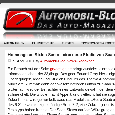
AUTOMARKEN
FAHRBERICHTE
THEMEN
SPORTWAGEN & EXOTE
Hommage an Sixten Sason: eine neue Studie von Saab
9. April 2010
By
Automobil-Blog News-Redaktion
Ein Besuch auf der Seite
grydesign.se
bringt zunächst einmal di
Information, dass der 33jährige Designer Eduard Gray hier einig
Überlegungen, Ideen und Studien rund um das Thema Automobi
publiziert. Ruft man dann den weiterführenden Button zu Saab 
Sixten auf, wird der Betrachter eines Entwurfs gewahr, der dem
schmeichelt. Die Studie macht Appetit, und vielleicht hat sie sog
Zukunft – es wird gemunkelt, dass das Modell als „Retro-Saab u
des 9-3“, etwa als eigenständige Serie 9-2, eine Zukunft jenseits
Prototyps haben könnte. Der Saab Sixten darf als Würdigung an
Designer und Legende Sixten Sason verstanden werden. Sason 