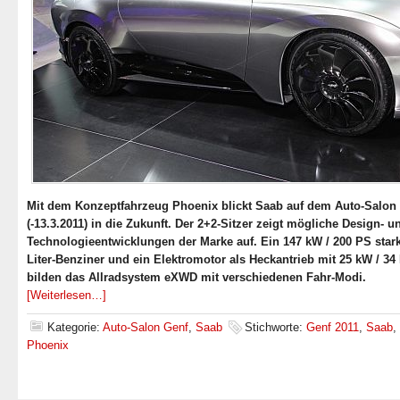
Mit dem Konzeptfahrzeug Phoenix blickt Saab auf dem Auto-Salon 
(-13.3.2011) in die Zukunft. Der 2+2-Sitzer zeigt mögliche Design- u
Technologieentwicklungen der Marke auf. Ein 147 kW / 200 PS stark
Liter-Benziner und ein Elektromotor als Heckantrieb mit 25 kW / 34
bilden das Allradsystem eXWD mit verschiedenen Fahr-Modi.
[Weiterlesen…]
Kategorie:
Auto-Salon Genf
,
Saab
Stichworte:
Genf 2011
,
Saab
,
Phoenix