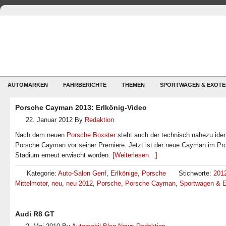
AUTOMARKEN
FAHRBERICHTE
THEMEN
SPORTWAGEN & EXOTE
Porsche Cayman 2013: Erlkönig-Video
22. Januar 2012
By
Redaktion
Nach dem neuen
Porsche Boxster
steht auch der technisch nahezu ide
Porsche Cayman vor seiner Premiere. Jetzt ist der neue Cayman im Pro
Stadium erneut erwischt worden.
[Weiterlesen…]
Kategorie:
Auto-Salon Genf
,
Erlkönige
,
Porsche
Stichworte:
201
Mittelmotor
,
neu
,
neu 2012
,
Porsche
,
Porsche Cayman
,
Sportwagen & 
Audi R8 GT