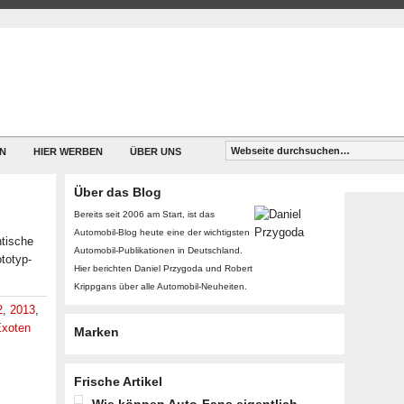
N
HIER WERBEN
ÜBER UNS
Über das Blog
Bereits seit 2006 am Start, ist das
Automobil-Blog heute eine der wichtigsten
ntische
Automobil-Publikationen in Deutschland.
totyp-
Hier berichten Daniel Przygoda und Robert
Krippgans über alle Automobil-Neuheiten.
2
,
2013
,
Exoten
Marken
Frische Artikel