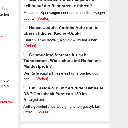
Wie können Auto-Fans eigentlich
selbst auf der Rennstrecke fahren?
 den
Mal einen Sportwagen oder gar einen Rennwagen
eicher
über …
[Weiter]
Neues Update: Android Auto nun in
übersichtlicher Kachel-Optik!
 &
Endlich ist es soweit, Android Auto hat einen …
[Weiter]
Gebrauchtreifentests für mehr
Transparenz: Wie sicher sind Reifen mit
Mindestprofil?
Der Reifenkauf ist keine einfache Sache, doch
seit …
[Weiter]
nmeter
ur 5,9
Ein Design-SUV mit Attitude: Der neue
DS 7 Crossback Puretech 180 im
Alltagstest
ortwagen
Außergewöhnliches Design und top gestylt bis
,
unter …
[Weiter]