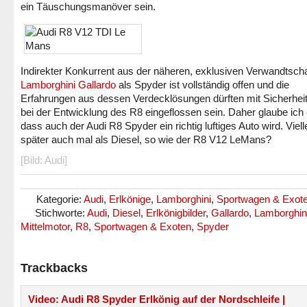
ein Täuschungsmanöver sein.
Indirekter Konkurrent aus der näheren, exklusiven Verwandtscha
Lamborghini Gallardo
als Spyder ist vollständig offen und die
Erfahrungen aus dessen Verdecklösungen dürften mit Sicherhei
bei der Entwicklung des R8 eingeflossen sein. Daher glaube ich 
dass auch der Audi R8 Spyder ein richtig luftiges Auto wird. Viell
später auch mal als Diesel, so wie der R8 V12 LeMans?
[Bild: Audi]
Kategorie:
Audi
,
Erlkönige
,
Lamborghini
,
Sportwagen & Exot
Stichworte:
Audi
,
Diesel
,
Erlkönigbilder
,
Gallardo
,
Lamborghin
Mittelmotor
,
R8
,
Sportwagen & Exoten
,
Spyder
Trackbacks
Video: Audi R8 Spyder Erlkönig auf der Nordschleife |