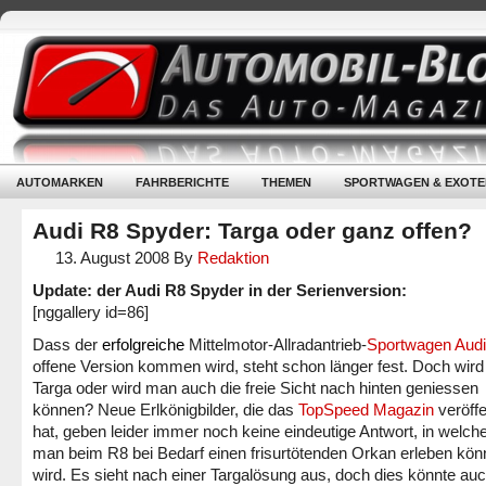
AUTOMARKEN
FAHRBERICHTE
THEMEN
SPORTWAGEN & EXOTE
Audi R8 Spyder: Targa oder ganz offen?
13. August 2008
By
Redaktion
Update: der Audi R8 Spyder in der Serienversion:
[nggallery id=86]
Dass der
erfolgreiche
Mittelmotor-Allradantrieb-
Sportwagen Aud
offene Version kommen wird, steht schon länger fest. Doch wird
Targa oder wird man auch die freie Sicht nach hinten geniessen
können? Neue Erlkönigbilder, die das
TopSpeed Magazin
veröffe
hat, geben leider immer noch keine eindeutige Antwort, in welch
man beim R8 bei Bedarf einen frisurtötenden Orkan erleben kö
wird. Es sieht nach einer Targalösung aus, doch dies könnte auc