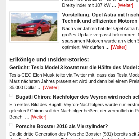
Dreizylinder mit 107 kW …
[Weiter]
Vorstellung: Opel Astra mit frisc
Technik und effizienten Motoren
Nach vier Jahren hat der Opel Astra h
großes Update verpasst bekommen.
sparsamen Motoren wurde an vielen S
optimiert. Wir durften …
[Weiter]
Erlkönige und Insider-Stories:
Gerücht: Tesla Model 3 kostet nur die Hälfte des Model
Tesla-CEO Elon Musk teilte via Twitter mit, dass das Tesla Mode
März nächsten Jahres präsentiert wird und dann bei einem Prei
35.000 Dollar …
[Weiter]
Bugatti Chiron: Nachfolger des Veyron wird noch sc
Ein erstes Bild des Bugatti Veyron-Nachfolgers wurde nun erstm
geleaked! Chiron soll der Nachfolger heißen, der vermutlich in P
Beach, …
[Weiter]
Porsche Boxster 2016 als Vierzylinder?
Da die dritte Generation des Porsche Boxster (981) bereits seit 