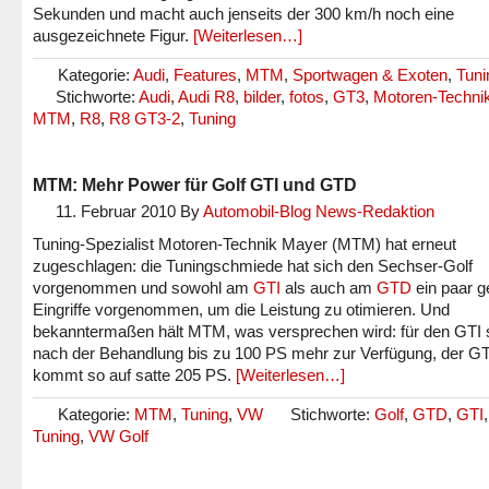
Sekunden und macht auch jenseits der 300 km/h noch eine
ausgezeichnete Figur.
[Weiterlesen…]
Kategorie:
Audi
,
Features
,
MTM
,
Sportwagen & Exoten
,
Tuni
Stichworte:
Audi
,
Audi R8
,
bilder
,
fotos
,
GT3
,
Motoren-Techni
MTM
,
R8
,
R8 GT3-2
,
Tuning
MTM: Mehr Power für Golf GTI und GTD
11. Februar 2010
By
Automobil-Blog News-Redaktion
Tuning-Spezialist Motoren-Technik Mayer (MTM) hat erneut
zugeschlagen: die Tuningschmiede hat sich den Sechser-Golf
vorgenommen und sowohl am
GTI
als auch am
GTD
ein paar g
Eingriffe vorgenommen, um die Leistung zu otimieren. Und
bekanntermaßen hält MTM, was versprechen wird: für den GTI 
nach der Behandlung bis zu 100 PS mehr zur Verfügung, der G
kommt so auf satte 205 PS.
[Weiterlesen…]
Kategorie:
MTM
,
Tuning
,
VW
Stichworte:
Golf
,
GTD
,
GTI
Tuning
,
VW Golf