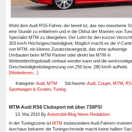
Wohl dem Audi RS5-Fahrer, der bereit ist, das neu erworbene St
eine Stunde zu entbehren und in die Obhut der Mannen von Tuni
Spezialist MTM zu übergeben. Der Lohn für den kurzen Verzicht:
303 km/h Höchstgeschwindigkeit. Möglich macht es die V-Cantr
von MTM, ein kleines Zusatzsteuergerät, das ohne aufwenige
Umbauten beim MTM Partner oder direkt bei MTM in
Wettstetten/Ingolstadt verbaut werden kann und die werksseitig
Geschwindigkeitsbegrenzung von 250 bzw. 280 km/h aufhebt.
[Weiterlesen…]
Kategorie:
Audi
,
MTM
Stichworte:
Audi
,
Coupe
,
MTM
,
RS
Sportwagen & Exoten
,
Tuning
MTM-Audi RS6 Clubsport mit über 730PS!
13. Mai 2010
By
Automobil-Blog News-Redaktion
In der Tuningszene ist
MTM
insbesondere Audi-Fahrern meiste
durchaus bekannt: die Tuningschmiede macht keine halben Sac