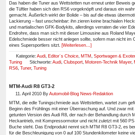
Das haben die Tuner aus Wettstetten nun erneut unter Beweis ges
die Tüftler haben sich den RS6 vorgeknöpft und daraus ein wahr
gemacht. Äußerlich wirkt der Bolide – bis auf die etwas übermoti
Lackierung – fast unscheinbar: ihn zieren keine brachialen Heck
und martialischen GFK-Bodykits, allerdings verraten die vier Ede
Endrohre, dass man sich mit dieser Limousine aus Roland May
Edelschmiede besser nicht anlegen sollte, sofern man nicht im 
eines Supersportlers sitzt.
[Weiterlesen…]
Kategorie:
Audi
,
Editor´s Choice
,
MTM
,
Sportwagen & Exote
Tuning
Stichworte:
Audi
,
Clubsport
,
Motoren-Technik Mayer
,
RS6
,
Tuner
,
Tuning
MTM-Audi R8 GT3-2
11. April 2010
By
Automobil-Blog News-Redaktion
MTM, die edle Tuningschmiede aus Wettstetten, wartet zum gef
Beginn des Frühlings mit einer Überraschung auf. Und zwar mit 
getunten Version des Audi R8, der nach der Behandlung durch
Heckantrieb, mit Kompressormotor und nicht zuletzt mit 560 PS
Buche steht. Das Endprodukt nennt sich MTM R8 GT3-2, es ben
für die Beschleunigung von 0 auf 100 Stundenkilometer keine vi