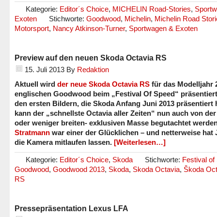
Kategorie:
Editor´s Choice
,
MICHELIN Road-Stories
,
Sportw
Exoten
Stichworte:
Goodwood
,
Michelin
,
Michelin Road Stor
Motorsport
,
Nancy Atkinson-Turner
,
Sportwagen & Exoten
Preview auf den neuen Skoda Octavia RS
15. Juli 2013
By
Redaktion
Aktuell wird
der neue Skoda Octavia RS
für das Modelljahr 
englischen Goodwood beim „Festival Of Speed“ präsentier
den ersten Bildern, die Skoda Anfang Juni 2013 präsentiert 
kann der „schnellste Octavia aller Zeiten“ nun auch von de
oder weniger breiten- exklusiven Masse begutachtet werde
Stratmann
war einer der Glücklichen – und netterweise hat
die Kamera mitlaufen lassen.
[Weiterlesen…]
Kategorie:
Editor´s Choice
,
Skoda
Stichworte:
Festival o
Goodwood
,
Goodwood 2013
,
Skoda
,
Skoda Octavia
,
Škoda Oct
RS
Pressepräsentation Lexus LFA