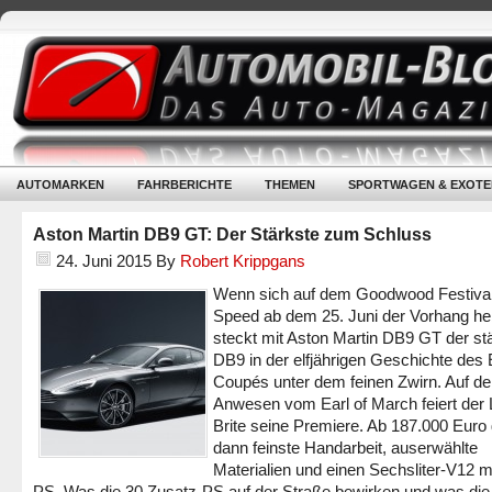
AUTOMARKEN
FAHRBERICHTE
THEMEN
SPORTWAGEN & EXOTE
Aston Martin DB9 GT: Der Stärkste zum Schluss
24. Juni 2015
By
Robert Krippgans
Wenn sich auf dem Goodwood Festival
Speed ab dem 25. Juni der Vorhang he
steckt mit Aston Martin DB9 GT der st
DB9 in der elfjährigen Geschichte des 
Coupés unter dem feinen Zwirn. Auf d
Anwesen vom Earl of March feiert der
Brite seine Premiere. Ab 187.000 Euro 
dann feinste Handarbeit, auserwählte
Materialien und einen Sechsliter-V12 m
PS. Was die 30 Zusatz-PS auf der Straße bewirken und was di