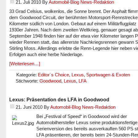
21. Juli 2010
By
Automobil-Blog News-Redaktion
33 Grad Celsius, wolkenlos, die Sonne brennt. Der Asphalt flimm
dem Goodwood Circuit, der berühmten Motorsport-Rennstrecke
Kilometer südlich von London. Gebaut auf einem Militärflugplatz 
1930er Jahren. Nach dem zweiten Weltkrieg, genauer gesagt ab
September 1948 finden hier auf der etwa vier Kilometer langen P
wieder Rennen statt, das allererste Nachkriegsrennen gewann S
Stirling Moss. Allerdings erlebte die Renn-Legende hier neben vi
Erfolgen auch eine herbe Niederlage.
[Weiterlesen…]
Kategorie:
Editor´s Choice
,
Lexus
,
Sportwagen & Exoten
Stichworte:
Goodwood
,
Lexus
,
LFA
Lexus: Präsentation des LFA in Goodwood
21. Juni 2010
By
Automobil-Blog News-Redaktion
Bei „Festival of Speed“ in Goodwood wird der
Automobilhersteller Lexus seine produktionsfertige
Serienversion des bereits ausverkauften 560 PS s
LFA präsentieren, der bereits beim 24-Stunden-Re