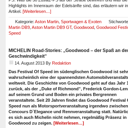
Highlights im Innenraum der Edelsänfte sind, das erläutern wir i
Artikel.
[Weiterlesen…]
Kategorie:
Aston Martin
,
Sportwagen & Exoten
Stichwort
Martin DB9
,
Aston Martin DB9 GT
,
Goodwood
,
Goodwood Festiv
Speed
MICHELIN Road-Stories: „Goodwood – der Spaß an de
Geschwindigkeit“
14. August 2013
By
Redaktion
Das Festival Of Speed im südenglischen Goodwood ist seh
wahrscheinlich eine der spannendsten Automobilveranstal
weltweit. Die Geschichte von Goodwood geht auf das Jahr 
zurück, als der „Duke of Richmond“, Frederick Gordon-Len
auf seinem Grund und Boden ein privates Bergrennen
veranstaltete. Seit 20 Jahren findet das Goodwood Festival 
Speed nun als Motorsportveranstaltung irgendwo zwischen
Concours D`Elegance und Rennveranstaltung statt. Natürlic
es sich auch Michelin nicht nehmen, regelmäßig Präsenz in
Goodwood zu zeigen.
[Weiterlesen…]