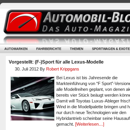
AUTOMARKEN
FAHRBERICHTE
THEMEN
SPORTWAGEN & EXOTE
Vorgestellt: (F-)Sport für alle Lexus-Modelle
30. Juli 2012
By
Robert Krippgans
Bei Lexus ist bis Jahresende die
Markteinführung von “F Sport”-Versione
alle Modellreihen geplant, von denen ak
bereits vier Stück beäugt werden könn
Damit will Toyotas Luxus-Ableger frisc
Wind in die Modellpalette bringen und h
nur durch neue Technologien wie den
Hybridantrieb scheinbar seine Hausau
gemacht.
[Weiterlesen…]