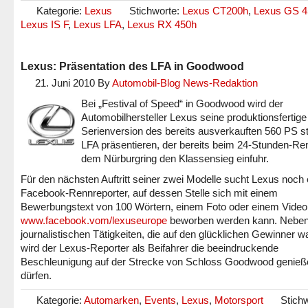
Kategorie:
Lexus
Stichworte:
Lexus CT200h
,
Lexus GS 4
Lexus IS F
,
Lexus LFA
,
Lexus RX 450h
Lexus: Präsentation des LFA in Goodwood
21. Juni 2010
By
Automobil-Blog News-Redaktion
Bei „Festival of Speed“ in Goodwood wird der
Automobilhersteller Lexus seine produktionsfertige
Serienversion des bereits ausverkauften 560 PS s
LFA präsentieren, der bereits beim 24-Stunden-Re
dem Nürburgring den Klassensieg einfuhr.
Für den nächsten Auftritt seiner zwei Modelle sucht Lexus noch 
Facebook-Rennreporter, auf dessen Stelle sich mit einem
Bewerbungstext von 100 Wörtern, einem Foto oder einem Video
www.facebook.vom/lexuseurope
beworben werden kann. Neben
journalistischen Tätigkeiten, die auf den glücklichen Gewinner w
wird der Lexus-Reporter als Beifahrer die beeindruckende
Beschleunigung auf der Strecke von Schloss Goodwood genieß
dürfen.
Kategorie:
Automarken
,
Events
,
Lexus
,
Motorsport
Stichw