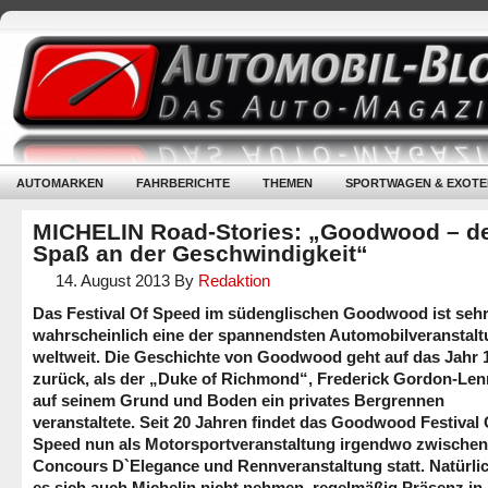
AUTOMARKEN
FAHRBERICHTE
THEMEN
SPORTWAGEN & EXOTE
MICHELIN Road-Stories: „Goodwood – d
Spaß an der Geschwindigkeit“
14. August 2013
By
Redaktion
Das Festival Of Speed im südenglischen Goodwood ist seh
wahrscheinlich eine der spannendsten Automobilveranstal
weltweit. Die Geschichte von Goodwood geht auf das Jahr 
zurück, als der „Duke of Richmond“, Frederick Gordon-Len
auf seinem Grund und Boden ein privates Bergrennen
veranstaltete. Seit 20 Jahren findet das Goodwood Festival 
Speed nun als Motorsportveranstaltung irgendwo zwischen
Concours D`Elegance und Rennveranstaltung statt. Natürlic
es sich auch Michelin nicht nehmen, regelmäßig Präsenz in