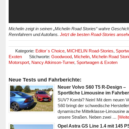
Michelin zeigt in seinen „Michelin Road Stories“ wahre Geschic
Rennfahrern und Autofans.
Jetzt die besten Road-Stories anseh
Kategorie:
Editor´s Choice
,
MICHELIN Road-Stories
,
Sportw
Exoten
Stichworte:
Goodwood
,
Michelin
,
Michelin Road Stor
Motorsport
,
Nancy Atkinson-Turner
,
Sportwagen & Exoten
Neue Tests und Fahrberichte:
Neuer Volvo S60 T5 R-Design –
Sportliche Limousine im Fahrber
SUV? Kombi? Nein! Mit dem neuen V
S60 bringt der schwedische Hersteller
dynamische Mittelklasse-Limousine a
unsere Straßen. Neben zwei …
[Weite
Opel Astra GS Line 1.4 mit 145 P