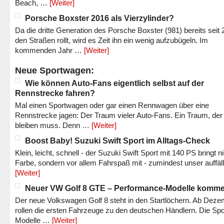
Beach, …
[Weiter]
Porsche Boxster 2016 als Vierzylinder?
Da die dritte Generation des Porsche Boxster (981) bereits seit 
den Straßen rollt, wird es Zeit ihn ein wenig aufzubügeln. Im
kommenden Jahr …
[Weiter]
Neue Sportwagen:
Wie können Auto-Fans eigentlich selbst auf der
Rennstrecke fahren?
Mal einen Sportwagen oder gar einen Rennwagen über eine
Rennstrecke jagen: Der Traum vieler Auto-Fans. Ein Traum, der
bleiben muss. Denn …
[Weiter]
Boost Baby! Suzuki Swift Sport im Alltags-Check
Klein, leicht, schnell - der Suzuki Swift Sport mit 140 PS bringt n
Farbe, sondern vor allem Fahrspaß mit - zumindest unser auffäl
[Weiter]
Neuer VW Golf 8 GTE – Performance-Modelle komm
Der neue Volkswagen Golf 8 steht in den Startlöchern. Ab Dez
rollen die ersten Fahrzeuge zu den deutschen Händlern. Die Spo
Modelle …
[Weiter]