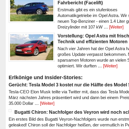
Fahrbericht (Facelift)
Erstmals gibt es ein stufenloses
Automatikgetriebe im Opel Astra. Wir 
neuen Top-Benziner - einen 1.4 Liter 
Dreizylinder mit 107 kW …
[Weiter]
Vorstellung: Opel Astra mit frisc
Technik und effizienten Motoren
Nach vier Jahren hat der Opel Astra h
großes Update verpasst bekommen.
sparsamen Motoren wurde an vielen S
optimiert. Wir durften …
[Weiter]
Erlkönige und Insider-Stories:
Gerücht: Tesla Model 3 kostet nur die Hälfte des Model
Tesla-CEO Elon Musk teilte via Twitter mit, dass das Tesla Mode
März nächsten Jahres präsentiert wird und dann bei einem Prei
35.000 Dollar …
[Weiter]
Bugatti Chiron: Nachfolger des Veyron wird noch sc
Ein erstes Bild des Bugatti Veyron-Nachfolgers wurde nun erstm
geleaked! Chiron soll der Nachfolger heißen, der vermutlich in P