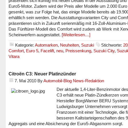
präsentiert sich künftig mit neuen Details in der Ausstattung un
Euro5-Motor. Zudem wird der Preis aller Modelle um 2.000 Euro
gesenkt, was zur Folge hat, das einige Modelle bereits ab 19.90
erhältlich sein werden. Die Ausstattungsvarianten City und Comf
präsentieren sich in Zukunft serienmäßig mit 16-Zoll-Aluminium
Das Fünftürer-Modell des Comfort wird zudem ab Werk mit Xen
Scheinwerfern ausgestattet.
[Weiterlesen…]
Kategorie:
Automarken
,
Neuheiten
,
Suzuki
Stichworte:
20
Comfort
,
Euro 5
,
Facelift
,
neu
,
Preissenkung
,
Suzuki City
,
Suzuk
Vitara
Citroën C3: Neuer Platinzünder
7. Mai 2010
By
Automobil-Blog News-Redaktion
Der aktuelle 1,4-Liter-Benzinmotor des
C3 erhält neue Platin-Zündkerzen vo
Hersteller BorgWarner BERU System
Ludwigsburger Unternehmen versorgt
Franzosen mit einer Technologie, die f
besseren Kaltstarteigenschaften des 
Aggregats und eine Absicherung der Euro5-Abgasnorm sorgt.