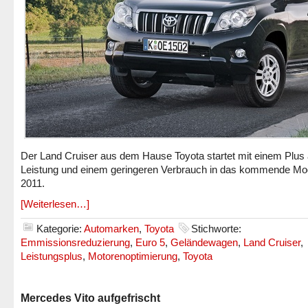
Der Land Cruiser aus dem Hause Toyota startet mit einem Plus
Leistung und einem geringeren Verbrauch in das kommende Mod
2011.
[Weiterlesen…]
Kategorie:
Automarken
,
Toyota
Stichworte:
Emmissionsreduzierung
,
Euro 5
,
Geländewagen
,
Land Cruiser
,
Leistungsplus
,
Motorenoptimierung
,
Toyota
Mercedes Vito aufgefrischt