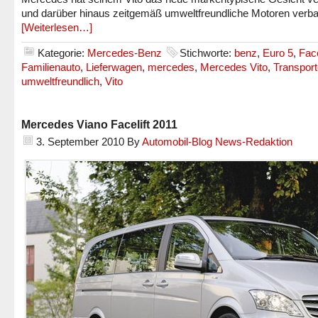
und darüber hinaus zeitgemäß umweltfreundliche Motoren verba
[Weiterlesen…]
Kategorie:
Mercedes-Benz
Stichworte:
benz
,
Euro 5
,
Face
Familienauto
,
Lieferwagen
,
mercedes
,
Mercedes Vito
,
Transport
umweltfreundlich
,
Vito
Mercedes Viano Facelift 2011
3. September 2010
By
Automobil-Blog News-Redaktion