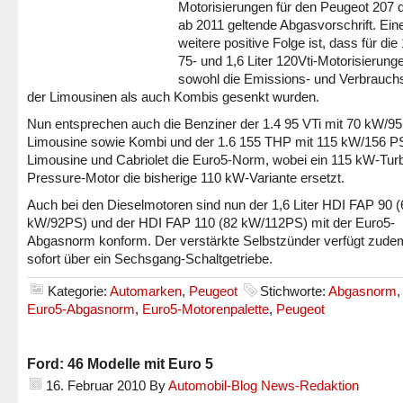
Motorisierungen für den Peugeot 207 d
ab 2011 geltende Abgasvorschrift. Ein
weitere positive Folge ist, dass für die 
75- und 1,6 Liter 120Vti-Motorisierung
sowohl die Emissions- und Verbrauch
der Limousinen als auch Kombis gesenkt wurden.
Nun entsprechen auch die Benziner der 1.4 95 VTi mit 70 kW/95
Limousine sowie Kombi und der 1.6 155 THP mit 115 kW/156 PS
Limousine und Cabriolet die Euro5-Norm, wobei ein 115 kW-Tur
Pressure-Motor die bisherige 110 kW-Variante ersetzt.
Auch bei den Dieselmotoren sind nun der 1,6 Liter HDI FAP 90 (
kW/92PS) und der HDI FAP 110 (82 kW/112PS) mit der Euro5-
Abgasnorm konform. Der verstärkte Selbstzünder verfügt zude
sofort über ein Sechsgang-Schaltgetriebe.
Kategorie:
Automarken
,
Peugeot
Stichworte:
Abgasnorm
Euro5-Abgasnorm
,
Euro5-Motorenpalette
,
Peugeot
Ford: 46 Modelle mit Euro 5
16. Februar 2010
By
Automobil-Blog News-Redaktion