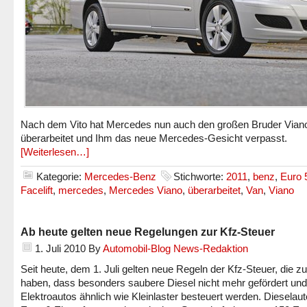
Nach dem Vito hat Mercedes nun auch den großen Bruder Vian
überarbeitet und Ihm das neue Mercedes-Gesicht verpasst.
[Weiterlesen…]
Kategorie:
Mercedes-Benz
Stichworte:
2011
,
benz
,
Euro 
Facelift
,
mercedes
,
Mercedes Viano
,
überarbeitet
,
Van
,
Viano
Ab heute gelten neue Regelungen zur Kfz-Steuer
1. Juli 2010
By
Automobil-Blog News-Redaktion
Seit heute, dem 1. Juli gelten neue Regeln der Kfz-Steuer, die zu
haben, dass besonders saubere Diesel nicht mehr gefördert und
Elektroautos ähnlich wie Kleinlaster besteuert werden. Dieselaut