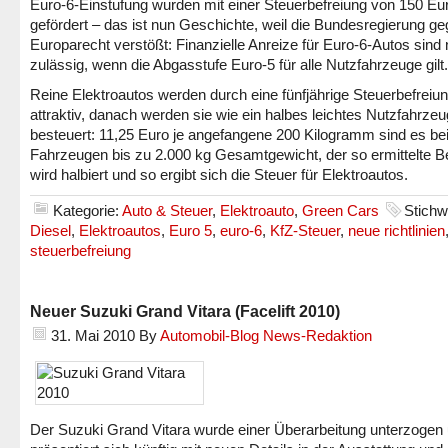
Euro-6-Einstufung wurden mit einer Steuerbefreiung von 150 Eur
gefördert – das ist nun Geschichte, weil die Bundesregierung g
Europarecht verstößt: Finanzielle Anreize für Euro-6-Autos sind 
zulässig, wenn die Abgasstufe Euro-5 für alle Nutzfahrzeuge gilt.
Reine Elektroautos werden durch eine fünfjährige Steuerbefreiu
attraktiv, danach werden sie wie ein halbes leichtes Nutzfahrzeu
besteuert: 11,25 Euro je angefangene 200 Kilogramm sind es be
Fahrzeugen bis zu 2.000 kg Gesamtgewicht, der so ermittelte B
wird halbiert und so ergibt sich die Steuer für Elektroautos.
Kategorie:
Auto & Steuer
,
Elektroauto
,
Green Cars
Stichw
Diesel
,
Elektroautos
,
Euro 5
,
euro-6
,
KfZ-Steuer
,
neue richtlinien
steuerbefreiung
Neuer Suzuki Grand Vitara (Facelift 2010)
31. Mai 2010
By
Automobil-Blog News-Redaktion
Der Suzuki Grand Vitara wurde einer Überarbeitung unterzogen