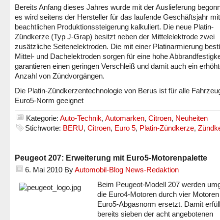
Bereits Anfang dieses Jahres wurde mit der Auslieferung begon
es wird seitens der Hersteller für das laufende Geschäftsjahr mit
beachtlichen Produktionssteigerung kalkuliert. Die neue Platin-
Zündkerze (Typ J-Grap) besitzt neben der Mittelelektrode zwei
zusätzliche Seitenelektroden. Die mit einer Platinarmierung bes
Mittel- und Dachelektroden sorgen für eine hohe Abbrandfestigke
garantieren einen geringen Verschleiß und damit auch ein erhöh
Anzahl von Zündvorgängen.
Die Platin-Zündkerzentechnologie von Berus ist für alle Fahrzeu
Euro5-Norm geeignet
Kategorie:
Auto-Technik
,
Automarken
,
Citroen
,
Neuheiten
Stichworte:
BERU
,
Citroen
,
Euro 5
,
Platin-Zündkerze
,
Zündk
Peugeot 207: Erweiterung mit Euro5-Motorenpalette
6. Mai 2010
By
Automobil-Blog News-Redaktion
Beim Peugeot-Modell 207 werden um
die Euro4-Motoren durch vier Motoren
Euro5-Abgasnorm ersetzt. Damit erfül
bereits sieben der acht angebotenen