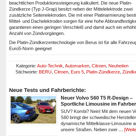
beachtlichen Produktionssteigerung kalkuliert. Die neue Platin-
Zündkerze (Typ J-Grap) besitzt neben der Mittelelektrode zwei
zusätzliche Seitenelektroden. Die mit einer Platinarmierung bes
Mittel- und Dachelektroden sorgen für eine hohe Abbrandfestigke
garantieren einen geringen Verschleiß und damit auch ein erhöh
Anzahl von Zündvorgängen.
Die Platin-Zündkerzentechnologie von Berus ist für alle Fahrzeu
Euro5-Norm geeignet
Kategorie:
Auto-Technik
,
Automarken
,
Citroen
,
Neuheiten
Stichworte:
BERU
,
Citroen
,
Euro 5
,
Platin-Zündkerze
,
Zündk
Neue Tests und Fahrberichte:
Neuer Volvo S60 T5 R-Design –
Sportliche Limousine im Fahrber
SUV? Kombi? Nein! Mit dem neuen V
S60 bringt der schwedische Hersteller
dynamische Mittelklasse-Limousine a
unsere Straßen. Neben zwei …
[Weite