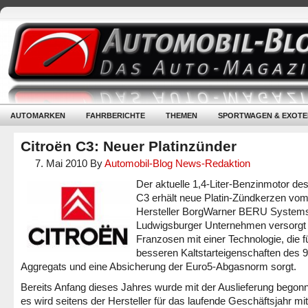
AUTOMARKEN
FAHRBERICHTE
THEMEN
SPORTWAGEN & EXOTE
Citroën C3: Neuer Platinzünder
7. Mai 2010
By
Automobil-Blog News-Redaktion
Der aktuelle 1,4-Liter-Benzinmotor des
C3 erhält neue Platin-Zündkerzen vo
Hersteller BorgWarner BERU System
Ludwigsburger Unternehmen versorgt
Franzosen mit einer Technologie, die f
besseren Kaltstarteigenschaften des 
Aggregats und eine Absicherung der Euro5-Abgasnorm sorgt.
Bereits Anfang dieses Jahres wurde mit der Auslieferung begon
es wird seitens der Hersteller für das laufende Geschäftsjahr mit