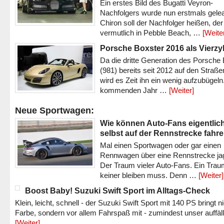
Ein erstes Bild des Bugatti Veyron-
Nachfolgers wurde nun erstmals gele
Chiron soll der Nachfolger heißen, der
vermutlich in Pebble Beach, …
[Weite
Porsche Boxster 2016 als Vierzy
Da die dritte Generation des Porsche
(981) bereits seit 2012 auf den Straßen 
wird es Zeit ihn ein wenig aufzubügeln
kommenden Jahr …
[Weiter]
Neue Sportwagen:
Wie können Auto-Fans eigentlic
selbst auf der Rennstrecke fahr
Mal einen Sportwagen oder gar einen
Rennwagen über eine Rennstrecke ja
Der Traum vieler Auto-Fans. Ein Trau
keiner bleiben muss. Denn …
[Weiter]
Boost Baby! Suzuki Swift Sport im Alltags-Check
Klein, leicht, schnell - der Suzuki Swift Sport mit 140 PS bringt n
Farbe, sondern vor allem Fahrspaß mit - zumindest unser auffäl
[Weiter]