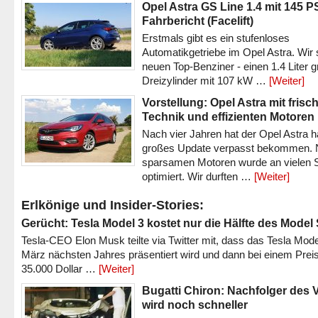
Opel Astra GS Line 1.4 mit 145 P
Fahrbericht (Facelift)
Erstmals gibt es ein stufenloses
Automatikgetriebe im Opel Astra. Wir 
neuen Top-Benziner - einen 1.4 Liter 
Dreizylinder mit 107 kW …
[Weiter]
Vorstellung: Opel Astra mit frisc
Technik und effizienten Motoren
Nach vier Jahren hat der Opel Astra h
großes Update verpasst bekommen.
sparsamen Motoren wurde an vielen S
optimiert. Wir durften …
[Weiter]
Erlkönige und Insider-Stories:
Gerücht: Tesla Model 3 kostet nur die Hälfte des Model
Tesla-CEO Elon Musk teilte via Twitter mit, dass das Tesla Mode
März nächsten Jahres präsentiert wird und dann bei einem Prei
35.000 Dollar …
[Weiter]
Bugatti Chiron: Nachfolger des 
wird noch schneller