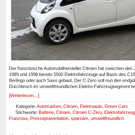
Der französische Automobilhersteller Citroen hat zwischen den 
1989 und 1998 bereits 5500 Elektrofahrzeuge auf Basis des C15
Berlingo oder auch Saxo gebaut. Der C-Zero soll nun den endgül
Durchbruch im umweltfreundlichen Elektro-Fahrzeugsegment br
[Weiterlesen…]
Kategorie:
Automarken
,
Citroen
,
Elektroauto
,
Green Cars
Stichworte:
Batterie
,
Citroen
,
Citroen C-Zero
,
Elektrofahrzeu
Franzose
,
Pressepräsentation
,
sparsam
,
umweltfreundlich