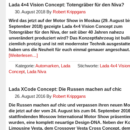
Lada 4×4 Vision Concept: Totengräber für den Niva?
30. August 2018
By
Robert Krippgans
Wird das jetzt auf der Motor Show in Moskau (29. August bis
September 2018) gezeigte Lada 4×4 Vision Concept zum
Totengräber für den Niva, der seit über 40 Jahren nahezu
unverändert produziert wird? Das Konzeptfahrzeug ist bulli
ziemlich protzig und ist mit modernster Technik ausgestatte
haben uns die Neuheit für euch einmal genauer angeschaut.
[Weiterlesen…]
Kategorie:
Automarken
,
Lada
Stichworte:
Lada 4x4 Vision
Concept
,
Lada Niva
Lada XCode Concept: Die Russen machen auf chic
26. August 2016
By
Robert Krippgans
Die Russen machen auf chic und verpassen ihren neuen Mo
die jetzt auf der vom 24. August bis zum 04. September 201
stattfindenden Moscow International Motor Show präsentie
wurden, eine komplett neuartige Design-DNA. Neben der K
Limousine Vesta, dem Crossover Vesta Cross Concept, de