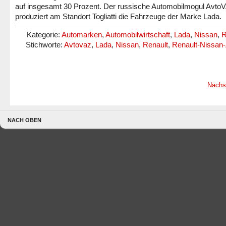
auf insgesamt 30 Prozent. Der russische Automobilmogul Avto
produziert am Standort Togliatti die Fahrzeuge der Marke Lada.
Kategorie:
Automarken
,
Automobilwirtschaft
,
Lada
,
Nissan
,
R
Stichworte:
Avtovaz
,
Lada
,
Nissan
,
Renault
,
Renault-Nissan-
Nächs
NACH OBEN