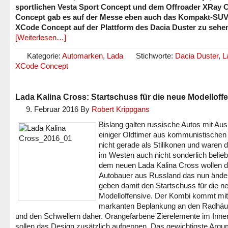
sportlichen Vesta Sport Concept und dem Offroader XRay 
Concept gab es auf der Messe eben auch das Kompakt-SU
XCode Concept auf der Plattform des Dacia Duster zu sehe
[Weiterlesen…]
Kategorie:
Automarken
,
Lada
Stichworte:
Dacia Duster
,
L
XCode Concept
Lada Kalina Cross: Startschuss für die neue Modelloff
9. Februar 2016
By
Robert Krippgans
Bislang galten russische Autos mit A
einiger Oldtimer aus kommunistischen 
nicht gerade als Stilikonen und waren 
im Westen auch nicht sonderlich beliebt
dem neuen Lada Kalina Cross wollen d
Autobauer aus Russland das nun ände
geben damit den Startschuss für die n
Modelloffensive. Der Kombi kommt mit
markanten Beplankung an den Radhäu
und den Schwellern daher. Orangefarbene Zierelemente im Inn
sollen das Design zusätzlich aufpeppen. Das gewichtigste Argu