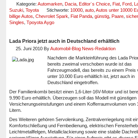
Kategorie:
Automarken
,
Dacia
,
Editor´s Choice
,
Fiat
,
Ford
,
L
Suzuki
,
Toyota
Stichworte:
10000
,
auto
,
Autos unter 10000 E
billige Autos
,
Chevrolet Spark
,
Fiat Panda
,
günstig
,
Paare
,
sicher
Singles
,
Tpoyota Aygo
Lada Priora jetzt auch in Deutschland erhältlich
25. Juni 2010
By
Automobil-Blog News-Redaktion
Nachdem die Markteinführung des Lada Prio
bereits zweimal verschoben wurde ist das
Fahrzeugmodell, das bereits zu einem Preis
unter 10.000 Euro erhältlich ist, jetzt auch in
Deutschland eingetroffen.
Der Familienkombi besitzt einen 1,6-Liter-16V-Motor und ist bere
9.990 Euro erhältlich. Überzeugen soll das Modell mit günstigen
Versicherungseinstufungen und einem Kofferraumvolumen von 
Litern.
Des Weiteren gehören Servolenkung, Zentralverriegelung mit ei
Komfortschließung und Fernbedienung, elektrischen Fensterheb
Leichtmetallfelgen, Metalliclackierung sowie eine stabile Dachrel
serienmäßigen Ausstattung. Für einen Aufpreis gibt es diverse E