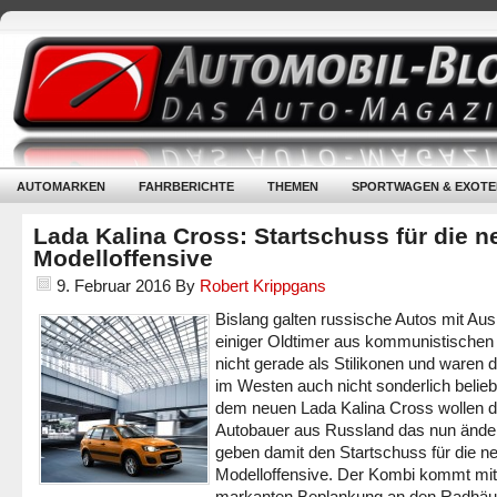
AUTOMARKEN
FAHRBERICHTE
THEMEN
SPORTWAGEN & EXOTE
Lada Kalina Cross: Startschuss für die n
Modelloffensive
9. Februar 2016
By
Robert Krippgans
Bislang galten russische Autos mit A
einiger Oldtimer aus kommunistischen 
nicht gerade als Stilikonen und waren 
im Westen auch nicht sonderlich beliebt
dem neuen Lada Kalina Cross wollen d
Autobauer aus Russland das nun ände
geben damit den Startschuss für die n
Modelloffensive. Der Kombi kommt mit
markanten Beplankung an den Radhäu