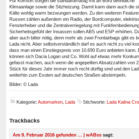
Für Komfort sorgen die standardmäßig mit an Bord befindliche
Klimaanlage sowie die Sitzheizung. Damit kann dann auch die si
Kälte wohlig warm bezwungen werden. Zu den weiteren Feature
Russen zählen außerdem ein Radio, der Bordcomputer, elektris
Fensterheber und die Zentralverriegelung mit Funkfernbedienun
Sicherheitsgefühl der Insassen sollen ABS und ESP erhöhen. Da
aber auch bitter nötig, denn mehr als zwei Frontairbags gibt es 
Lada nicht. Aber selbstverständlich darf es auch nicht zu viel ko
dass man einen Einstiegspreis von 10.690 Euro anbieten kann.
können sich Dacia Logan und Co. Wohl auf etwas mehr Konkur
gefasst machen, auch wenn die angepeilten Absatzzahlen von 2
Stück für dieses Jahr immer noch recht dürftig sind und den La
weiterhin zum Exoten auf deutschen Straßen abstempeln.
Bilder: © Lada
Kategorie:
Automarken
,
Lada
Stichworte:
Lada Kalina Cr
Trackbacks
Am 9. Februar 2016 gefunden … | wABss
sagt: