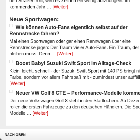
den Straßen rollt, wird es Zeit ihn ein wenig aufzubügeln. Im
kommenden Jahr …
[Weiter]
Neue Sportwagen:
Wie können Auto-Fans eigentlich selbst auf der
Rennstrecke fahren?
Mal einen Sportwagen oder gar einen Rennwagen über eine
Rennstrecke jagen: Der Traum vieler Auto-Fans. Ein Traum, der
bleiben muss. Denn …
[Weiter]
Boost Baby! Suzuki Swift Sport im Alltags-Check
Klein, leicht, schnell - der Suzuki Swift Sport mit 140 PS bringt n
Farbe, sondern vor allem Fahrspaß mit - zumindest unser auffäl
[Weiter]
Neuer VW Golf 8 GTE – Performance-Modelle komm
Der neue Volkswagen Golf 8 steht in den Startlöchern. Ab Dez
rollen die ersten Fahrzeuge zu den deutschen Händlern. Die Spo
Modelle …
[Weiter]
NACH OBEN