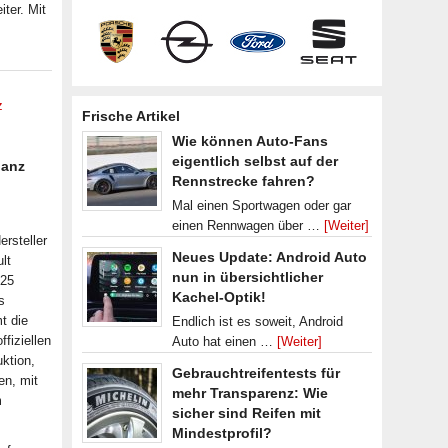
ter. Mit
z
Frische Artikel
Wie können Auto-Fans
eigentlich selbst auf der
ianz
Rennstrecke fahren?
Mal einen Sportwagen oder gar
einen Rennwagen über …
[Weiter]
rsteller
Neues Update: Android Auto
lt
nun in übersichtlicher
 25
Kachel-Optik!
s
t die
Endlich ist es soweit, Android
ffiziellen
Auto hat einen …
[Weiter]
ktion,
Gebrauchtreifentests für
en, mit
mehr Transparenz: Wie
m
sicher sind Reifen mit
Mindestprofil?