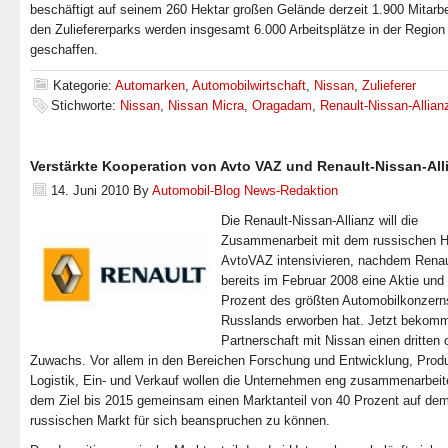
beschäftigt auf seinem 260 Hektar großen Gelände derzeit 1.900 Mitarbei
den Zuliefererparks werden insgesamt 6.000 Arbeitsplätze in der Region
geschaffen.
Kategorie:
Automarken
,
Automobilwirtschaft
,
Nissan
,
Zulieferer
Stichworte:
Nissan
,
Nissan Micra
,
Oragadam
,
Renault-Nissan-Allian
Verstärkte Kooperation von Avto VAZ und Renault-Nissan-All
14. Juni 2010
By
Automobil-Blog News-Redaktion
Die Renault-Nissan-Allianz will die
Zusammenarbeit mit dem russischen He
AvtoVAZ intensivieren, nachdem Renau
bereits im Februar 2008 eine Aktie und
Prozent des größten Automobilkonzern
Russlands erworben hat. Jetzt bekomm
Partnerschaft mit Nissan einen dritten o
Zuwachs. Vor allem in den Bereichen Forschung und Entwicklung, Produ
Logistik, Ein- und Verkauf wollen die Unternehmen eng zusammenarbeit
dem Ziel bis 2015 gemeinsam einen Marktanteil von 40 Prozent auf de
russischen Markt für sich beanspruchen zu können.