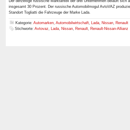
Der derzeitige russische Marktanteil der drei Unternehmen beläuft sich a
insgesamt 30 Prozent. Der russische Automobilmogul AvtoVAZ produzie
Standort Togliatti die Fahrzeuge der Marke Lada.
Kategorie:
Automarken
,
Automobilwirtschaft
,
Lada
,
Nissan
,
Renault
Stichworte:
Avtovaz
,
Lada
,
Nissan
,
Renault
,
Renault-Nissan-Allianz