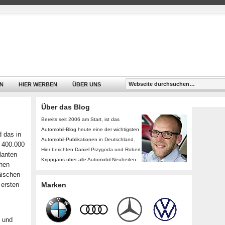
N
HIER WERBEN
ÜBER UNS
Über das Blog
Bereits seit 2006 am Start, ist das
Automobil-Blog heute eine der wichtigsten
d das in
Automobil-Publikationen in Deutschland.
 400.000
Hier berichten Daniel Przygoda und Robert
lanten
Krippgans über alle Automobil-Neuheiten.
chen
äischen
ersten
Marken
t und