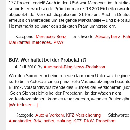
177 Prozent erzielt! Auch in den USA war Mercedes im Juni die
schnellsten wachsende Prämiummarke: 18.300 Einheiten wurd
abgesetzt; der Verkauf stieg also um 21 Prozent. Auch in Deuts
erfreut sich Mercedes um steigende Marktanteile – und bleibt a
Heimatmarkt so unter den stärksten Prämiumherstellern.
Kategorie:
Mercedes-Benz
Stichworte:
Absatz
,
benz
,
Fah
Marktanteil
,
mercedes
,
PKW
BdV: Wer haftet bei der Probefahrt?
4. Juli 2010
By
Automobil-Blog News-Redaktion
Wer den Sommer mit einem neuen fahrbaren Untersatz beginnen
sollte beim Autokauf einige prinzipielle Voraussetzungen beachte
Blunck, Vorstandsvorsitzende des Bundes der Versicherten (Bd
„Seien Sie vorsichtig bei der Probefahrt. Ist der Wagen nicht
vollkaskoversichert, kann es teuer werden, wenn es Beulen gibt.
[Weiterlesen…]
Kategorie:
Auto & Verkehr
,
KFZ-Versicherung
Stichworte:
Autohändler
,
BdV
,
haftet
,
Haftung
,
KFZ
,
PKW
,
Probefahrt