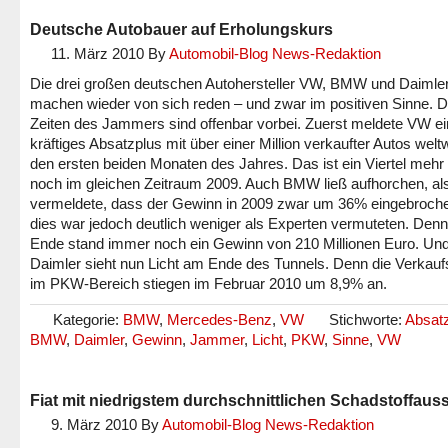
Deutsche Autobauer auf Erholungskurs
11. März 2010
By
Automobil-Blog News-Redaktion
Die drei großen deutschen Autohersteller VW, BMW und Daimle
machen wieder von sich reden – und zwar im positiven Sinne. D
Zeiten des Jammers sind offenbar vorbei. Zuerst meldete VW ei
kräftiges Absatzplus mit über einer Million verkaufter Autos weltw
den ersten beiden Monaten des Jahres. Das ist ein Viertel mehr 
noch im gleichen Zeitraum 2009. Auch BMW ließ aufhorchen, a
vermeldete, dass der Gewinn in 2009 zwar um 36% eingebroche
dies war jedoch deutlich weniger als Experten vermuteten. Den
Ende stand immer noch ein Gewinn von 210 Millionen Euro. Un
Daimler sieht nun Licht am Ende des Tunnels. Denn die Verkau
im PKW-Bereich stiegen im Februar 2010 um 8,9% an.
Kategorie:
BMW
,
Mercedes-Benz
,
VW
Stichworte:
Absat
BMW
,
Daimler
,
Gewinn
,
Jammer
,
Licht
,
PKW
,
Sinne
,
VW
Fiat mit niedrigstem durchschnittlichen Schadstoffaus
9. März 2010
By
Automobil-Blog News-Redaktion