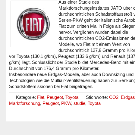
Aus einer Studie des
Marktforschungsinstitutes JATO über 
durchschnittlichen Schadstoffausstoß 
Serien-PKW geht der italienische Auto
Fiat zum dritten Mal in Folge als Sieger
hervor. Verglichen wurden dabei die
durchschnittlichen CO2-Emissionen de
Modelle, wo Fiat mit einem Wert von
durchschnittlich 127,8 Gramm pro Kilo
vor Toyota (130,1 g/km), Peugeot (133,6 g/km) und Renault (137
g/km) liegt. Schlusslicht der Studie bildet Mercedes-Benz mit e
Durchschnitt von 176,4 Gramm pro Kilometer.
Insbesondere neue Erdgas-Modelle, aber auch Downsizing und
Technologien wie die Multiair-Ventilsteuerung haben zur Senkun
Schadstoffemissionen bei Fiat beigetragen.
Kategorie:
Fiat
,
Peugeot
,
Toyota
Stichworte:
CO2
,
Erdgas
Marktforschung
,
Peugeot
,
PKW
,
studie
,
Toyota