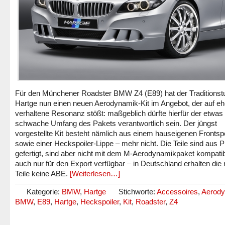
Für den Münchener Roadster BMW Z4 (E89) hat der Traditionst
Hartge nun einen neuen Aerodynamik-Kit im Angebot, der auf eh
verhaltene Resonanz stößt: maßgeblich dürfte hierfür der etwas
schwache Umfang des Pakets verantwortlich sein. Der jüngst
vorgestellte Kit besteht nämlich aus einem hauseigenen Frontspo
sowie einer Heckspoiler-Lippe – mehr nicht. Die Teile sind aus
gefertigt, sind aber nicht mit dem M-Aerodynamikpaket kompati
auch nur für den Export verfügbar – in Deutschland erhalten die
Teile keine ABE.
[Weiterlesen…]
Kategorie:
BMW
,
Hartge
Stichworte:
Accessoires
,
Aerod
BMW
,
E89
,
Hartge
,
Heckspoiler
,
Kit
,
Roadster
,
Z4