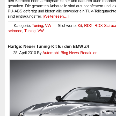
den Scirocco noch aerodynamischer und dadurch auch rasante
gestalten. Die gesamten Anbauteile sind aus hochfestem und le
PU-ABS gefertigt und bieten alle entweder ein TÜV-Teilegutacht
sind eintragungsfrei.
[Weiterlesen…]
Kategorie:
Tuning
,
VW
Stichworte:
Kit
,
RDX
,
RDX-Sciroc
scirocco
,
Tuning
,
VW
Hartge: Neuer Tuning-Kit für den BMW Z4
28. April 2010
By
Automobil-Blog News-Redaktion