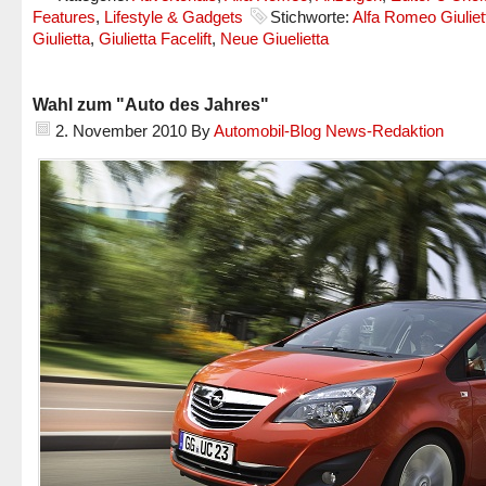
Features
,
Lifestyle & Gadgets
Stichworte:
Alfa Romeo Giuliet
Giulietta
,
Giulietta Facelift
,
Neue Giuelietta
Wahl zum "Auto des Jahres"
2. November 2010
By
Automobil-Blog News-Redaktion