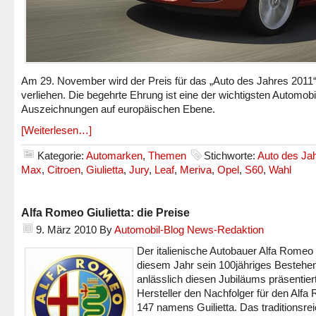
Am 29. November wird der Preis für das „Auto des Jahres 2011
verliehen. Die begehrte Ehrung ist eine der wichtigsten Automobi
Auszeichnungen auf europäischen Ebene.
[Weiterlesen…]
Kategorie:
Automarken
,
Themen
Stichworte:
Auto des Ja
Max
,
Citroen
,
Giulietta
,
Jury
,
Leaf
,
Meriva
,
Opel
,
S60
,
Wahl
Alfa Romeo Giulietta: die Preise
9. März 2010
By
Automobil-Blog News-Redaktion
Der italienische Autobauer Alfa Romeo f
diesem Jahr sein 100jähriges Bestehe
anlässlich diesen Jubiläums präsentier
Hersteller den Nachfolger für den Alf
147 namens Guilietta. Das traditionsre