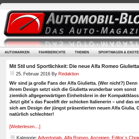
AUTOMARKEN
FAHRBERICHTE
THEMEN
SPORTWAGEN & EXOTE
Mit Stil und Sportlichkeit: Die neue Alfa Romeo Giulietta
25. Februar 2016
By
Redaktion
Wir sind ja große Fans der Alfa Giulietta. (Wer nicht?) Denn
ihrem Design setzt sich die Giulietta wunderbar vom sonst
ziemlich allgegenwärtigen Einheitsbrei in der Kompaktklass
Jetzt gibt´s das Facelift der schicken Italienerin – und das or
sich am Design der jüngst präsentierten neuen Alfa Giulia. 
natürlich schlechter!
[Weiterlesen…]
Kategorie:
Advertorials
,
Alfa Romeo
,
Anzeigen
,
Editor´s Choi