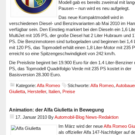
Modell gab es bereits zweimal mit lan
Pausen – nun wird es neu aufgelegt.
Das neue Kompaktmodell wird in
verschiedenen Diesel- und Benzinvarianten ab Mai 2010 im Han
verfügbar sein. Den Einstieg markiert bei den Dieseln ein 1,6 Lite
MultiJet mit 105 PS, der große Diesel hat 2 Liter Hubraum und 
PS. Die Benzinmotoren sind turbogeladen und beginnen bei 1,4 L
mit 120 PS, das Topmodell erhält einen 1,8 Liter-Motor mit 235 
erreicht so eine Spitzengeschwindigkeit von 242 km/h.
Die Preisliste beginnt bei 19.900 Euro für den 1.4 Liter-Benziner
PS, das Topmodell Quadrifolgio Verde mit 235 PS kostet in der
Basisversion 28.300 Euro.
Kategorie:
Alfa Romeo
Stichworte:
Alfa Romeo
,
Autobaue
Giulietta
,
Hersteller
,
Italien
,
Preise
Animation: der Alfa Giulietta in Bewegung
17. Januar 2010
By
Automobil-Blog News-Redaktion
Im März wird der neue
Alfa Romeo Giul
als offizieller Alfa 147-Nachfolger auf 