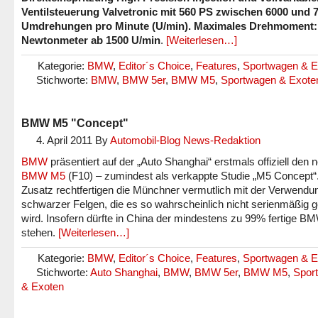
Ventilsteuerung Valvetronic mit 560 PS zwischen 6000 und 
Umdrehungen pro Minute (U/min). Maximales Drehmoment:
Newtonmeter ab 1500 U/min
.
[Weiterlesen…]
Kategorie:
BMW
,
Editor´s Choice
,
Features
,
Sportwagen & E
Stichworte:
BMW
,
BMW 5er
,
BMW M5
,
Sportwagen & Exote
BMW M5 "Concept"
4. April 2011
By
Automobil-Blog News-Redaktion
BMW
präsentiert auf der „Auto Shanghai“ erstmals offiziell den 
BMW M5
(F10) – zumindest als verkappte Studie „M5 Concept“
Zusatz rechtfertigen die Münchner vermutlich mit der Verwendu
schwarzer Felgen, die es so wahrscheinlich nicht serienmäßig 
wird. Insofern dürfte in China der mindestens zu 99% fertige 
stehen.
[Weiterlesen…]
Kategorie:
BMW
,
Editor´s Choice
,
Features
,
Sportwagen & E
Stichworte:
Auto Shanghai
,
BMW
,
BMW 5er
,
BMW M5
,
Spor
& Exoten