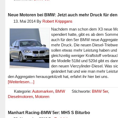
Neue Motoren bei BMW: Jetzt auch mehr Druck für den
13. Mai 2014
By
Robert Krippgans
Nachdem man schon dem X3 neue Mo
spendiert hatte, gibt es ab dem Somm
auch für den 5er BMW neue Aggregate
mehr Druck. Die neuen Diesel-Triebwe
sollen etwas mehr Leistung haben und
gleichzeitig weniger Kraftstoff verbrau
die Modelle 518d und 520d gibt es dan
den neuen Vierzylinder-Diesel. Was sic
geändert hat und wie man mehr Leistu
den Aggregaten herausgekitzelt hat, erfahrt ihr hier bei uns.
[Weiterlesen…]
Kategorie:
Automarken
,
BMW
Stichworte:
BMW 5er
,
Dieselmotoren
,
Motoren
Manhart Racing-BMW 5er: MH5 S Biturbo