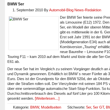
BMW 5er
1. September 2010
By
Automobil-Blog News-Redaktion
Der BMW 5er feierte seine Pre
als Limousine (E12) 1972. D
5er, ein Modell der oberen Mitte
gibt es mittlerweile in der 6. Ge
Erst seit Jahr 1991 ist der BM
(Modellgeneration E34) auch al
Kombiversion „Touring“ erhältli
neue Baureihe – Limousine F1
Touring F11 – kam 2010 auf dem Markt und löste die alte 5er-Ge
E61 ab.
Der neue 5er hat im Vergleich zu seinem Vorgänger deutlich an 
und Dynamik gewonnen. Erhältlich ist BMW´s neuer Fünfer ab 
Euro. Dies ist der Grundpreis für den BMW 520d, der ab Oktobe
über die Straßen rollen soll. Der Vierzylinder mit seinen 184 PS 
über eine serienmäßige automatische Start-Stop-Funktion. So k
Durchschnittsverbrauch des Diesels auf fünf Liter pro 100 Kilom
gesenkt werden.
[Weiterlesen…]
Kategorie:
BMW
,
Modellseiten
Stichworte:
5er
,
5er GT
,
B