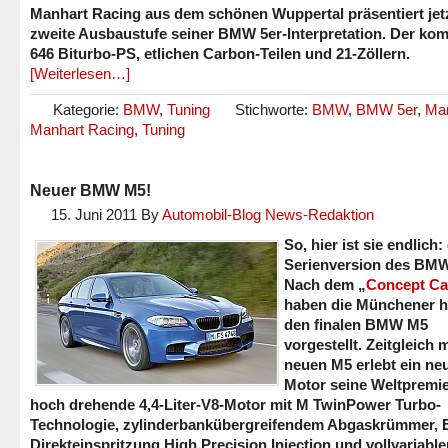
Manhart Racing aus dem schönen Wuppertal präsentiert jetz
zweite Ausbaustufe seiner BMW 5er-Interpretation. Der ko
646 Biturbo-PS, etlichen Carbon-Teilen und 21-Zöllern.
[Weiterlesen…]
Kategorie:
BMW
,
Tuning
Stichworte:
BMW
,
BMW 5er
,
Ma
Manhart Racing
,
Tuning
Neuer BMW M5!
15. Juni 2011
By
Automobil-Blog News-Redaktion
So, hier ist sie endlich:
Serienversion des BM
Nach dem „
Concept Ca
haben die Münchener h
den finalen BMW M5
vorgestellt. Zeitgleich 
neuen M5 erlebt ein ne
Motor seine Weltpremie
hoch drehende 4,4-Liter-V8-Motor mit M TwinPower Turbo-
Technologie, zylinderbankübergreifendem Abgaskrümmer, 
Direkteinspritzung High Precision Injection und vollvariable