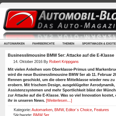
AUTOMARKEN
FAHRBERICHTE
THEMEN
SPORTWAGEN & EXOTE
Businesslimousine BMW 5er: Attacke auf die E-Klasse
14. Oktober 2016
By
Robert Krippgans
Mit vielen Anleihen vom Oberklasse-Primus und Markenbru
wird die neue Businesslimousine BMW 5er ab 11. Februar 2
Rennen geschickt, um die obere Mittelklasse wieder neu zu
erobern. Mit frischem Design, ausgeklügelter Aerodynamik,
Assistenzsystemen und mehr Sportlichkeit bläst der Münc
zur Attacke auf die E-Klasse. Was so viel Innovation kostet, 
ihr in unseren News.
[Weiterlesen…]
Kategorie:
Automarken
,
BMW
,
Editor´s Choice
,
Features
Stichworte:
BMW 5er