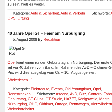
zu sein, hieß es weiter.
Kategorie:
Auto & Sicherheit
,
Auto & Verkehr
Stichworte:
GPS
,
Ortung
40 Jahre Opel GT – Feier am Nürburgring
5. August 2008
By
Redaktion
Opel
feiert einen runden Geburtstag am Nürburgring. Der erste
lief vor 40 Jahren vom Band. Im Rahmen des AvD – Oldtimer-G
Prix wird dies ausgiebig vom 08. – 10. August gefeiert.
[Weiterlesen…]
Kategorie:
Elektroauto
,
Events
,
Old-/Youngtimer
,
Opel
,
Rennstrecken
Stichworte:
Ascona
,
AvD
,
Blitz
,
Conrero
,
Fahre
Geburtstag
,
GT-Clubs
,
GT-Studie
,
HAZET
,
Königswelle
,
Manta
,
Nürburgring
,
OHC
,
Oldtimer
,
Omega
,
Rennwagen
,
Vierzylinder
Weltrekordhalter