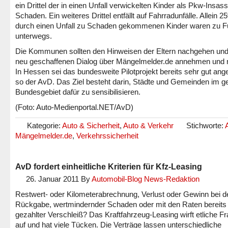
ein Drittel der in einen Unfall verwickelten Kinder als Pkw-Insas
Schaden. Ein weiteres Drittel entfällt auf Fahrradunfälle. Allein 2
durch einen Unfall zu Schaden gekommenen Kinder waren zu 
unterwegs.
Die Kommunen sollten den Hinweisen der Eltern nachgehen un
neu geschaffenen Dialog über Mängelmelder.de annehmen und 
In Hessen sei das bundesweite Pilotprojekt bereits sehr gut ang
so der AvD. Das Ziel besteht darin, Städte und Gemeinden im 
Bundesgebiet dafür zu sensibilisieren.
(Foto: Auto-Medienportal.NET/AvD)
Kategorie:
Auto & Sicherheit
,
Auto & Verkehr
Stichworte:
Mängelmelder.de
,
Verkehrssicherheit
AvD fordert einheitliche Kriterien für Kfz-Leasing
26. Januar 2011
By
Automobil-Blog News-Redaktion
Restwert- oder Kilometerabrechnung, Verlust oder Gewinn bei d
Rückgabe, wertmindernder Schaden oder mit den Raten bereits
gezahlter Verschleiß? Das Kraftfahrzeug-Leasing wirft etliche F
auf und hat viele Tücken. Die Verträge lassen unterschiedliche