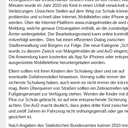
Minuten wurde im Jahr 2010 ein Kind in einen Unfall verwickelt un
Verletzungen. Unsichere Stellen auf dem Weg zur Schule können
problemlos und schnell über Internet, Mobiltelefon oder iPhone 
werden. Über die Internet-Plattform www.mängelmelder.de wird 
Meldung, welche genaue Ortsangaben enthält, an die zuständig
Ämter weitergeleitet. Der Bearbeitungsstand kann online kontroll
mitverfolgt werden. Dies hat einen effizienten Dialog zwischen
Stadtverwaltung und Bürgern zur Folge. Die neue Kategorie „Sc
wurde zu diesem Zweck von Mängelmelder.de und AvD eingeric
Die Anwendung kann kostenlos als App für iPhones oder entsp
ausgerüstete Mobiltelefone heruntergeladen werden.
Eltern sollten mit ihren Kindern den Schulweg üben und sie auf
eventuelle Gefahrenstellen hinweisen. Vorrang sollte immer der
sicherste Schulweg haben, auch wenn es nicht immer der kürze
mag. Beim Überqueren von Straßen sollten ein Zebrastreifen od
Fußgängerampel zur Verfügung stehen. Werden die Kinder mit 
Pkw zur Schule gebracht, ist auf eine entsprechende Sicherung
achten. Der AvD macht deutlich, dass jedes dritte Kind zwische
und zwölf Jahren im Fahrzeug nicht ordnungsgemäß oder gar ni
gesichert ist.
Nach Angaben des Statistischen Bundesamtes kamen 2010 meh