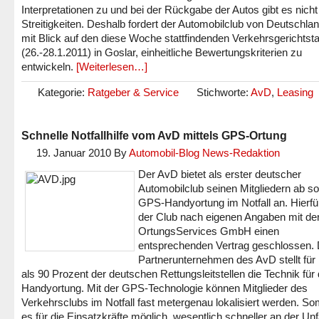
Interpretationen zu und bei der Rückgabe der Autos gibt es nicht
Streitigkeiten. Deshalb fordert der Automobilclub von Deutschla
mit Blick auf den diese Woche stattfindenden Verkehrsgerichtst
(26.-28.1.2011) in Goslar, einheitliche Bewertungskriterien zu
entwickeln.
[Weiterlesen…]
Kategorie:
Ratgeber & Service
Stichworte:
AvD
,
Leasing
Schnelle Notfallhilfe vom AvD mittels GPS-Ortung
19. Januar 2010
By
Automobil-Blog News-Redaktion
Der AvD bietet als erster deutscher
Automobilclub seinen Mitgliedern ab sof
GPS-Handyortung im Notfall an. Hierfü
der Club nach eigenen Angaben mit der
OrtungsServices GmbH einen
entsprechenden Vertrag geschlossen.
Partnerunternehmen des AvD stellt für
als 90 Prozent der deutschen Rettungsleitstellen die Technik für 
Handyortung. Mit der GPS-Technologie können Mitglieder des
Verkehrsclubs im Notfall fast metergenau lokalisiert werden. Som
es für die Einsatzkräfte möglich, wesentlich schneller an der Unfa