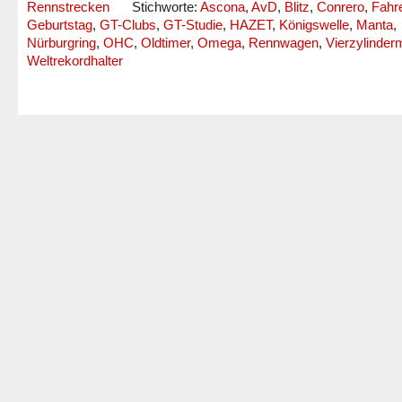
Rennstrecken
Stichworte:
Ascona
,
AvD
,
Blitz
,
Conrero
,
Fahre
Geburtstag
,
GT-Clubs
,
GT-Studie
,
HAZET
,
Königswelle
,
Manta
,
Nürburgring
,
OHC
,
Oldtimer
,
Omega
,
Rennwagen
,
Vierzylinder
Weltrekordhalter