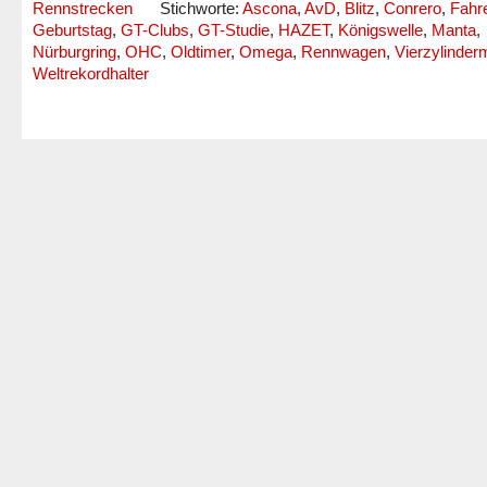
Rennstrecken
Stichworte:
Ascona
,
AvD
,
Blitz
,
Conrero
,
Fahre
Geburtstag
,
GT-Clubs
,
GT-Studie
,
HAZET
,
Königswelle
,
Manta
,
Nürburgring
,
OHC
,
Oldtimer
,
Omega
,
Rennwagen
,
Vierzylinder
Weltrekordhalter