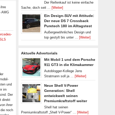
Der Reifenkauf ist keine einfache
ihre
Sache, doch seit …
[Weiter]
LS AMG
Ein Design-SUV mit Attitude:
Der neue DS 7 Crossback
Puretech 180 im Alltagstest
Außergewöhnliches Design und
rcedes-
top gestylt bis unter …
[Weiter]
 SLS
Aktuelle Advertorials
Mit Mobil 1 und dem Porsche
911 GT3 in die Klimakammer
Autoblogger-Kollege Jens
er
Stratmann soll ja …
[Weiter]
mobil-
sten und
Neue Shell V-Power
hr im
Generation: Shell
sind. Der
entwickwelt seinen
 direkt
Premiumkraftstoff weiter
von ihrer
Shell hat seinen
 die noch
Premiumkraftstoff „Shell V-Power“ …
[Weiter]