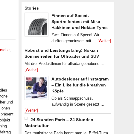
Stories
Finnen auf Speed:
Sportreifentest mit Mika
Häkkinen und Nokian Tyres
Zwei Finnen auf Speed! Wir
durften gemeinsam mit …
[Weiter]
rsche
,
Robust und Leistungsfähig: Nokian
Sommerreifen für Offroader und SUV
Mit drei Produktlinien für allradangetriebene …
[Weiter]
Autodesigner auf Instagram
– Ein Like für die kreativen
iles
Köpfe
chöne
Ob als Schnappschuss,
her und
aufwändig in Szene gesetzt …
sionen
[Weiter]
 präsent,
24 Stunden Paris – 24 Stunden
objekt
Motorkultur
uning
Beitrag
Das touristische Paris kennt man ja. Eiffel-Turm,