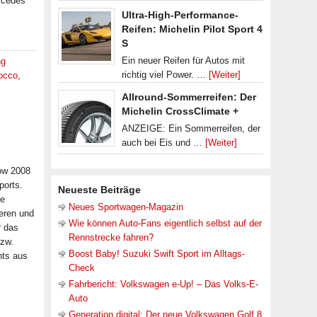
rcedes
Ultra-High-Performance-
Reifen: Michelin Pilot Sport 4
S
Ein neuer Reifen für Autos mit
ng
richtig viel Power. …
[Weiter]
rocco
,
Allround-Sommerreifen: Der
Michelin CrossClimate +
ANZEIGE: Ein Sommerreifen, der
auch bei Eis und …
[Weiter]
ow 2008
ports.
Neueste Beiträge
ie
Neues Sportwagen-Magazin
eren und
Wie können Auto-Fans eigentlich selbst auf der
r das
Rennstrecke fahren?
bzw.
Boost Baby! Suzuki Swift Sport im Alltags-
hts aus
Check
Fahrbericht: Volkswagen e-Up! – Das Volks-E-
Auto
Generation digital: Der neue Volkswagen Golf 8