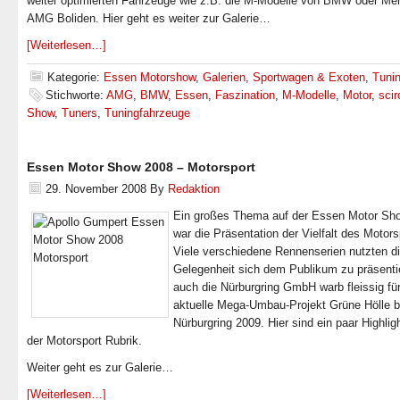
weiter optimierten Fahrzeuge wie z.B. die M-Modelle von BMW oder Me
AMG Boliden. Hier geht es weiter zur Galerie…
[Weiterlesen…]
Kategorie:
Essen Motorshow
,
Galerien
,
Sportwagen & Exoten
,
Tuni
Stichworte:
AMG
,
BMW
,
Essen
,
Faszination
,
M-Modelle
,
Motor
,
sci
Show
,
Tuners
,
Tuningfahrzeuge
Essen Motor Show 2008 – Motorsport
29. November 2008
By
Redaktion
Ein großes Thema auf der Essen Motor Sh
war die Präsentation der Vielfalt des Motors
Viele verschiedene Rennenserien nutzten d
Gelegenheit sich dem Publikum zu präsenti
auch die Nürburgring GmbH warb fleissig fü
aktuelle Mega-Umbau-Projekt Grüne Hölle 
Nürburgring 2009. Hier sind ein paar Highlig
der Motorsport Rubrik.
Weiter geht es zur Galerie…
[Weiterlesen…]