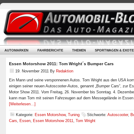
AUTOMARKEN
FAHRBERICHTE
THEMEN
SPORTWAGEN & EXOTE
Essen Motorshow 2011: Tom Wright´s Bumper Cars
19. November 2011
By
Redaktion
Ein Mann und seine versponnenen Autos. Tom Wright aus den USA ko
einigen seiner neuen Autoscooter-Autos, genannt „Bumper Cars“, zur E
Motor Show 2011. Vom Freitag, 26. November bis Sonntag. 4. Dezembe
kann man Tom mit seinen Fahrzeugen auf dem Messegelände in Essen 
[Weiterlesen…]
Kategorie:
Essen Motorshow
,
Tuning
Stichworte:
Autoscooter
,
B
Cars
,
Essen
,
Essen Motorshow 2011
,
Tom Wright