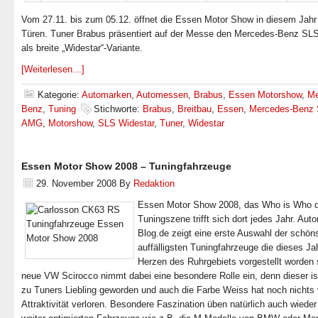
Vom 27.11. bis zum 05.12. öffnet die Essen Motor Show in diesem Jahr 
Türen. Tuner Brabus präsentiert auf der Messe den Mercedes-Benz S
als breite „Widestar“-Variante.
[Weiterlesen…]
Kategorie:
Automarken
,
Automessen
,
Brabus
,
Essen Motorshow
,
Me
Benz
,
Tuning
Stichworte:
Brabus
,
Breitbau
,
Essen
,
Mercedes-Benz
AMG
,
Motorshow
,
SLS Widestar
,
Tuner
,
Widestar
Essen Motor Show 2008 – Tuningfahrzeuge
29. November 2008
By
Redaktion
Essen Motor Show 2008, das Who is Who d
Tuningszene trifft sich dort jedes Jahr. Auto
Blog.de zeigt eine erste Auswahl der schön
auffälligsten Tuningfahrzeuge die dieses Ja
Herzen des Ruhrgebiets vorgestellt worden 
neue VW Scirocco nimmt dabei eine besondere Rolle ein, denn dieser ist
zu Tuners Liebling geworden und auch die Farbe Weiss hat noch nichts 
Attraktivität verloren. Besondere Faszination üben natürlich auch wieder