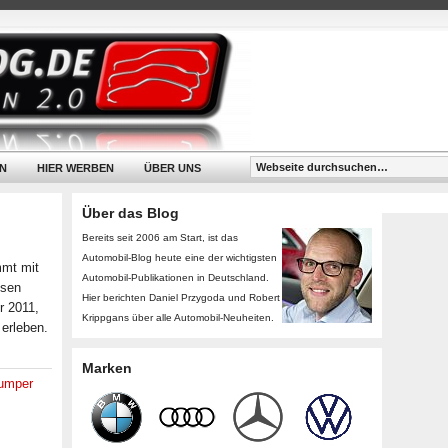
N
HIER WERBEN
ÜBER UNS
Über das Blog
Bereits seit 2006 am Start, ist das
Automobil-Blog heute eine der wichtigsten
mmt mit
Automobil-Publikationen in Deutschland.
ssen
Hier berichten Daniel Przygoda und Robert
r 2011,
Krippgans über alle Automobil-Neuheiten.
erleben.
Marken
umper