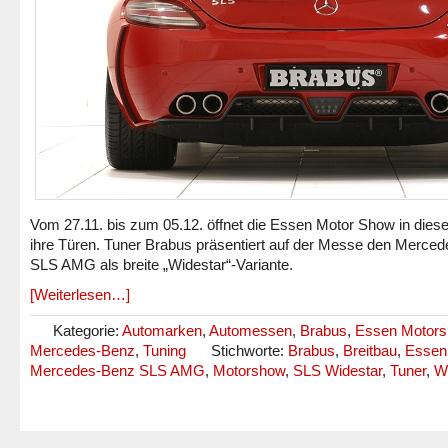
Vom 27.11. bis zum 05.12. öffnet die Essen Motor Show in dies
ihre Türen. Tuner Brabus präsentiert auf der Messe den Merce
SLS AMG als breite „Widestar“-Variante.
[Weiterlesen…]
Kategorie:
Automarken
,
Automessen
,
Brabus
,
Essen Motor
Mercedes-Benz
,
Tuning
Stichworte:
Brabus
,
Breitbau
,
Essen
Mercedes-Benz SLS AMG
,
Motorshow
,
SLS Widestar
,
Tuner
,
W