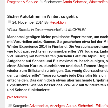
Ratgeber & Service
Stichworte:
Armin Schwarz
,
Winterreifen
Sicher Autofahren im Winter: so geht´s
24. November 2014
By
Redaktion
Winter-Special in Zusammenarbeit mit MICHELIN
Manchmal genügen kleine praktische Experimente, um nach
mit Vorurteilen aufzuräumen. So geschehen etwa bei der Mi
Winter Experience 2014 in Finnland. Die Versuchsanordnun
wie folgt aus: rechts ein sommerbereifter VW Touareg. Link
VW Touareg mit Winterreifen (Michelin Latitude Alpin LA2). 
Aufgaben: auf Schnee und Eis maximal zu beschleunigen, 
einen Slalom-Kurs zu durchfahren und das 3-Tonnen-Unge
wieder zum Stillstand zu bringen. Das wenig überraschende
der „winterbereifte“ Touareg konnte jede Disziplin für sich
entscheiden. Das dann doch etwas überraschende Ergebnis
Experiments:
wie viel
besser das VW-SUV mit Winterreifen a
und Schnee funktionierte.
[Weiterlesen…]
Kategorie:
Advertorials
,
Anzeigen
,
Auto & Sicherheit
,
Editor´s