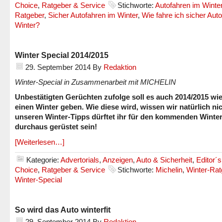
Choice
,
Ratgeber & Service
Stichworte:
Autofahren im Winte
Ratgeber
,
Sicher Autofahren im Winter
,
Wie fahre ich sicher Aut
Winter?
Winter Special 2014/2015
29. September 2014
By
Redaktion
Winter-Special in Zusammenarbeit mit MICHELIN
Unbestätigten Gerüchten zufolge soll es auch 2014/2015 wi
einen Winter geben. Wie diese wird, wissen wir natürlich nic
unseren Winter-Tipps dürftet ihr für den kommenden Winter
durchaus gerüstet sein!
[Weiterlesen…]
Kategorie:
Advertorials
,
Anzeigen
,
Auto & Sicherheit
,
Editor´s
Choice
,
Ratgeber & Service
Stichworte:
Michelin
,
Winter-Rat
Winter-Special
So wird das Auto winterfit
29. September 2014
By
Redaktion