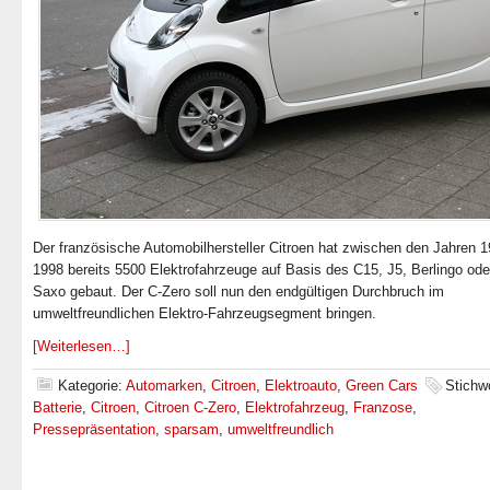
Der französische Automobilhersteller Citroen hat zwischen den Jahren 
1998 bereits 5500 Elektrofahrzeuge auf Basis des C15, J5, Berlingo od
Saxo gebaut. Der C-Zero soll nun den endgültigen Durchbruch im
umweltfreundlichen Elektro-Fahrzeugsegment bringen.
[Weiterlesen…]
Kategorie:
Automarken
,
Citroen
,
Elektroauto
,
Green Cars
Stichw
Batterie
,
Citroen
,
Citroen C-Zero
,
Elektrofahrzeug
,
Franzose
,
Pressepräsentation
,
sparsam
,
umweltfreundlich