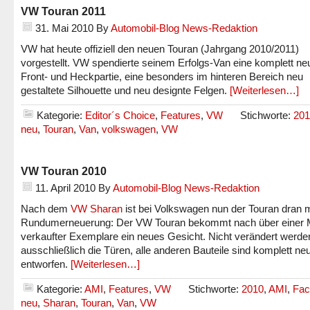
VW Touran 2011
31. Mai 2010
By
Automobil-Blog News-Redaktion
VW hat heute offiziell den neuen Touran (Jahrgang 2010/2011)
vorgestellt. VW spendierte seinem Erfolgs-Van eine komplett ne
Front- und Heckpartie, eine besonders im hinteren Bereich neu
gestaltete Silhouette und neu designte Felgen.
[Weiterlesen…]
Kategorie:
Editor´s Choice
,
Features
,
VW
Stichworte:
201
neu
,
Touran
,
Van
,
volkswagen
,
VW
VW Touran 2010
11. April 2010
By
Automobil-Blog News-Redaktion
Nach dem
VW Sharan
ist bei Volkswagen nun der Touran dran m
Rundumerneuerung: Der VW Touran bekommt nach über einer Mi
verkaufter Exemplare ein neues Gesicht. Nicht verändert werde
ausschließlich die Türen, alle anderen Bauteile sind komplett ne
entworfen.
[Weiterlesen…]
Kategorie:
AMI
,
Features
,
VW
Stichworte:
2010
,
AMI
,
Face
neu
,
Sharan
,
Touran
,
Van
,
VW