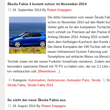
Škoda Fabia 3 kommt schon im November 2014
24. September 2014
By
Robert Krippgans
Die dritte Generation vom neuen Škoda Fab
schon im November 2014 auf den Markt k
Vorher geht es für den kompakten Tscheche
noch schnell zur Premiere auf den Pariser 
Anfang Oktober 2014. Anfang 2015 schießt
dann dem fünftürigen Kurzheck den Kombi 
Der kleine Kompakte der VW-Tochter will m
neuen Infotainment-System Fahrzeug und
Smartphone auf einfache Weise via MirrorL
Technik sowie mit der neuen Funktion SmartGate vernetzen. Zudem wir
besonders sparsamer Diesel mit 75 PS zu haben sein, der nur 3,1 Liter 
km verbrauchen soll.
[Weiterlesen…]
Kategorie:
Automarken
,
Automessen
,
Autosalon Paris
,
Skoda
St
Skoda Fabia
,
Skoda Fabia 2014
So sieht der neue Škoda Fabia aus
19. August 2014
By
Robert Krippgans