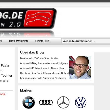
N
HIER WERBEN
ÜBER UNS
Über das Blog
Bereits seit 2006 am Start, ist das
Automobil-Blog heute eine der wichtigsten
 Fabia
Automobil-Publikationen in Deutschland.
en
Hier berichten Daniel Przygoda und Robert
-Tochter
Krippgans über alle Automobil-Neuheiten.
r alle
Marken
oda