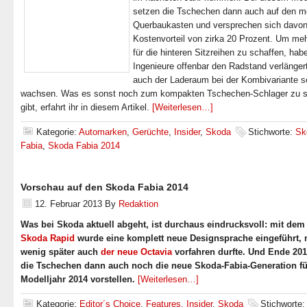
setzen die Tschechen dann auch auf den m
Querbaukasten und versprechen sich davon
Kostenvorteil von zirka 20 Prozent. Um meh
für die hinteren Sitzreihen zu schaffen, hab
Ingenieure offenbar den Radstand verlänger
auch der Laderaum bei der Kombivariante so
wachsen. Was es sonst noch zum kompakten Tschechen-Schlager zu 
gibt, erfahrt ihr in diesem Artikel.
[Weiterlesen…]
Kategorie:
Automarken
,
Gerüchte
,
Insider
,
Skoda
Stichworte:
Sk
Fabia
,
Skoda Fabia 2014
Vorschau auf den Skoda Fabia 2014
12. Februar 2013
By
Redaktion
Was bei Skoda aktuell abgeht, ist durchaus eindrucksvoll: mit de
Skoda Rapid
wurde eine komplett neue Designsprache eingeführt, 
wenig später auch
der neue Octavia
vorfahren durfte. Und Ende 201
die Tschechen dann auch noch die neue Skoda-Fabia-Generation fü
Modelljahr 2014 vorstellen.
[Weiterlesen…]
Kategorie:
Editor´s Choice
,
Features
,
Insider
,
Skoda
Stichworte