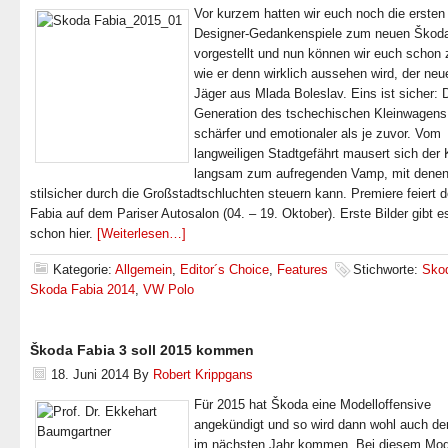
Vor kurzem hatten wir euch noch die ersten
Designer-Gedankenspiele zum neuen Škoda
vorgestellt und nun können wir euch schon 
wie er denn wirklich aussehen wird, der neu
Jäger aus Mlada Boleslav. Eins ist sicher: D
Generation des tschechischen Kleinwagens 
schärfer und emotionaler als je zuvor. Vom
langweiligen Stadtgefährt mausert sich der 
langsam zum aufregenden Vamp, mit dene
stilsicher durch die Großstadtschluchten steuern kann. Premiere feiert 
Fabia auf dem Pariser Autosalon (04. – 19. Oktober). Erste Bilder gibt es
schon hier.
[Weiterlesen…]
Kategorie:
Allgemein
,
Editor´s Choice
,
Features
Stichworte:
Sko
Skoda Fabia 2014
,
VW Polo
Škoda Fabia 3 soll 2015 kommen
18. Juni 2014
By
Robert Krippgans
Für 2015 hat Škoda eine Modelloffensive
angekündigt und so wird dann wohl auch de
im nächsten Jahr kommen. Bei diesem Mod