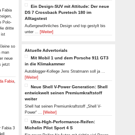
Ein Design-SUV mit Attitude: Der neue
 Fabia
DS 7 Crossback Puretech 180 im
zeigen,
Alltagstest
e Polo-
Außergewöhnliches Design und top gestylt bis
ie dritte
unter …
[Weiter]
ist
Kleine so
Aktuelle Advertorials
n man
Mit Mobil 1 und dem Porsche 911 GT3
der neue
in die Klimakammer
 jetzt
Autoblogger-Kollege Jens Stratmann soll ja …
[Weiter]
da Fabia
,
Neue Shell V-Power Generation: Shell
entwickwelt seinen Premiumkraftstoff
weiter
Shell hat seinen Premiumkraftstoff „Shell V-
Power“ …
[Weiter]
Ultra-High-Performance-Reifen:
Michelin Pilot Sport 4 S
r Fabia 3
ell