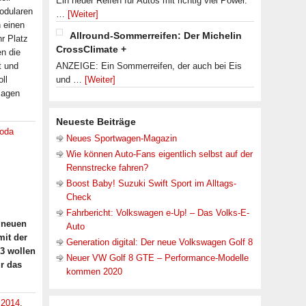
Ein neuer Reifen für Autos mit richtig viel Power.
odularen
…
[Weiter]
 einen
Allround-Sommerreifen: Der Michelin
r Platz
CrossClimate +
en die
t und
ANZEIGE: Ein Sommerreifen, der auch bei Eis
ll
und …
[Weiter]
sagen
Neueste Beiträge
oda
Neues Sportwagen-Magazin
Wie können Auto-Fans eigentlich selbst auf der
Rennstrecke fahren?
Boost Baby! Suzuki Swift Sport im Alltags-
Check
Fahrbericht: Volkswagen e-Up! – Das Volks-E-
m neuen
Auto
mit der
Generation digital: Der neue Volkswagen Golf 8
3 wollen
Neuer VW Golf 8 GTE – Performance-Modelle
r das
kommen 2020
:
2014
,