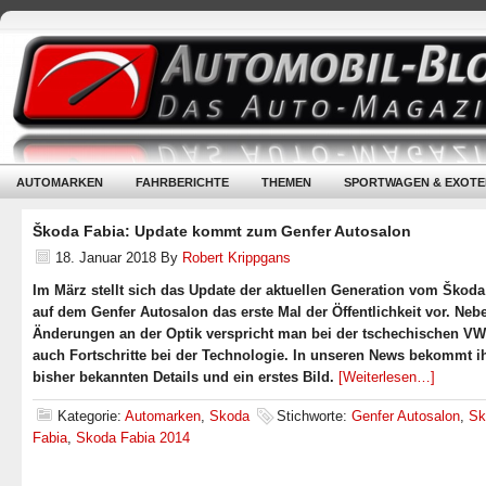
AUTOMARKEN
FAHRBERICHTE
THEMEN
SPORTWAGEN & EXOTE
Škoda Fabia: Update kommt zum Genfer Autosalon
18. Januar 2018
By
Robert Krippgans
Im März stellt sich das Update der aktuellen Generation vom Škoda
auf dem Genfer Autosalon das erste Mal der Öffentlichkeit vor. Neb
Änderungen an der Optik verspricht man bei der tschechischen VW
auch Fortschritte bei der Technologie. In unseren News bekommt ih
bisher bekannten Details und ein erstes Bild.
[Weiterlesen…]
Kategorie:
Automarken
,
Skoda
Stichworte:
Genfer Autosalon
,
Sk
Fabia
,
Skoda Fabia 2014