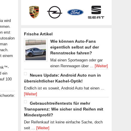
ia wird
ommen.
n erst
Frische Artikel
Autosalon
Wie können Auto-Fans
 man
eigentlich selbst auf der
nach.
Rennstrecke fahren?
it einem
Mal einen Sportwagen oder gar
einen Rennwagen über …
[Weiter]
ink™-
d ein
Neues Update: Android Auto nun in
auf 100
übersichtlicher Kachel-Optik!
Endlich ist es soweit, Android Auto hat einen …
[Weiter]
ichworte:
Gebrauchtreifentests für mehr
Transparenz: Wie sicher sind Reifen mit
Mindestprofil?
Der Reifenkauf ist keine einfache Sache, doch
seit …
[Weiter]