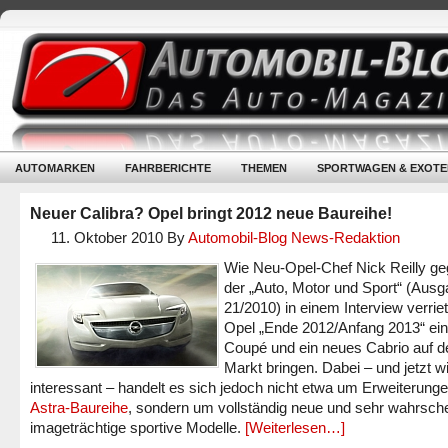
AUTOMARKEN
FAHRBERICHTE
THEMEN
SPORTWAGEN & EXOTE
Neuer Calibra? Opel bringt 2012 neue Baureihe!
11. Oktober 2010
By
Automobil-Blog News-Redaktion
Wie Neu-Opel-Chef Nick Reilly g
der „Auto, Motor und Sport“ (Aus
21/2010) in einem Interview verriet
Opel „Ende 2012/Anfang 2013“ ei
Coupé und ein neues Cabrio auf d
Markt bringen. Dabei – und jetzt w
interessant – handelt es sich jedoch nicht etwa um Erweiterunge
Astra-Baureihe
, sondern um vollständig neue und sehr wahrsche
imageträchtige sportive Modelle.
[Weiterlesen…]