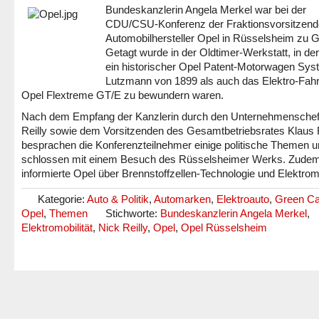
Bundeskanzlerin Angela Merkel war bei der
CDU/CSU-Konferenz der Fraktionsvorsitzend
Automobilhersteller Opel in Rüsselsheim zu G
Getagt wurde in der Oldtimer-Werkstatt, in de
ein historischer Opel Patent-Motorwagen Sy
Lutzmann von 1899 als auch das Elektro-Fah
Opel Flextreme GT/E zu bewundern waren.
Nach dem Empfang der Kanzlerin durch den Unternehmenschef
Reilly sowie dem Vorsitzenden des Gesamtbetriebsrates Klaus
besprachen die Konferenzteilnehmer einige politische Themen 
schlossen mit einem Besuch des Rüsselsheimer Werks. Zude
informierte Opel über Brennstoffzellen-Technologie und Elektromo
Kategorie:
Auto & Politik
,
Automarken
,
Elektroauto
,
Green Ca
Opel
,
Themen
Stichworte:
Bundeskanzlerin Angela Merkel
,
Elektromobilität
,
Nick Reilly
,
Opel
,
Opel Rüsselsheim