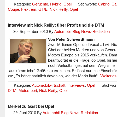
Kategorie:
Gerüchte
,
Hybrid
,
Opel
Stichworte:
Cabrio
,
Cal
Coupe
,
Flextrem
,
GT/E
,
Nick Reilly
,
Opel
Interview mit Nick Reilly: über Profit und die DTM
30. September 2010
By
Automobil-Blog News-Redaktion
Von Peter Schwerdtmann
Zwei Millionen Opel und Vauxhall will Nic
Chef der beiden Marken und von Genera
Motors Europe bis 2015 verkaufen. Dam
beantwortet er die Frage, ob Opel, bish
noch Verlustbringer, auf dem Weg ist, ei
„auskömmliche“ Größe zu erreichen. Er lässt nur eine Einschr
zu: „Es hängt natürlich davon ab, wie der Markt läuft“.
[Weiterle
Kategorie:
Automobilwirtschaft
,
Interviews
,
Opel
Stichwor
DTM
,
Motorsport
,
Nick Reilly
,
Opel
Merkel zu Gast bei Opel
29. Juni 2010
By
Automobil-Blog News-Redaktion