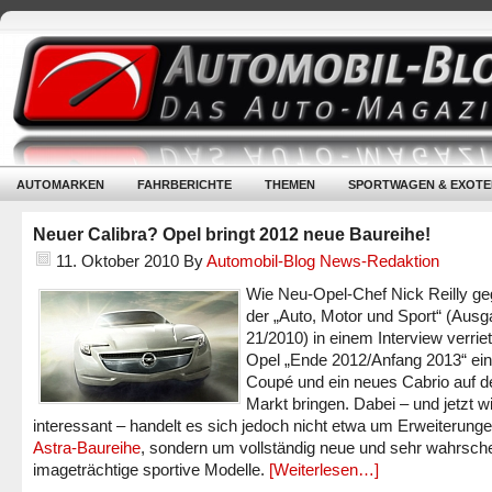
AUTOMARKEN
FAHRBERICHTE
THEMEN
SPORTWAGEN & EXOTE
Neuer Calibra? Opel bringt 2012 neue Baureihe!
11. Oktober 2010
By
Automobil-Blog News-Redaktion
Wie Neu-Opel-Chef Nick Reilly g
der „Auto, Motor und Sport“ (Aus
21/2010) in einem Interview verriet
Opel „Ende 2012/Anfang 2013“ ei
Coupé und ein neues Cabrio auf d
Markt bringen. Dabei – und jetzt w
interessant – handelt es sich jedoch nicht etwa um Erweiterunge
Astra-Baureihe
, sondern um vollständig neue und sehr wahrsche
imageträchtige sportive Modelle.
[Weiterlesen…]