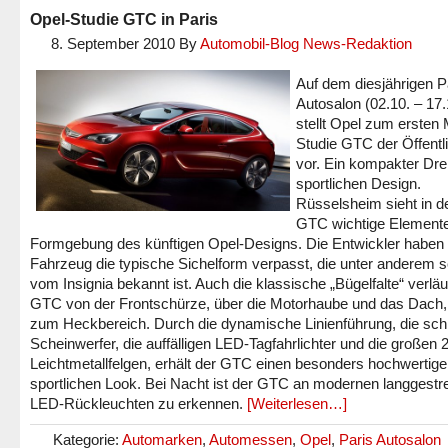
Opel-Studie GTC in Paris
8. September 2010
By
Automobil-Blog News-Redaktion
Auf dem diesjährigen P
Autosalon (02.10. – 17.
stellt Opel zum ersten 
Studie GTC der Öffentli
vor. Ein kompakter Drei
sportlichen Design.
Rüsselsheim sieht in 
GTC wichtige Elemente 
Formgebung des künftigen Opel-Designs. Die Entwickler habe
Fahrzeug die typische Sichelform verpasst, die unter anderem 
vom Insignia bekannt ist. Auch die klassische „Bügelfalte“ verläu
GTC von der Frontschürze, über die Motorhaube und das Dach, 
zum Heckbereich. Durch die dynamische Linienführung, die sc
Scheinwerfer, die auffälligen LED-Tagfahrlichter und die großen 2
Leichtmetallfelgen, erhält der GTC einen besonders hochwertig
sportlichen Look. Bei Nacht ist der GTC an modernen langgestr
LED-Rückleuchten zu erkennen.
[Weiterlesen…]
Kategorie:
Automarken
,
Automessen
,
Opel
,
Paris Autosalon