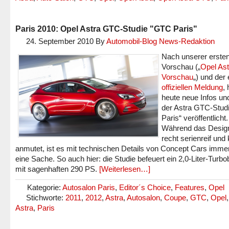
Paris 2010: Opel Astra GTC-Studie "GTC Paris"
24. September 2010
By
Automobil-Blog News-Redaktion
Nach unserer erste
Vorschau („
Opel As
Vorschau
„) und der 
offiziellen Meldung
,
heute neue Infos un
der Astra GTC-Stud
Paris“ veröffentlicht.
Während das Desig
recht serienreif und
anmutet, ist es mit technischen Details von Concept Cars imme
eine Sache. So auch hier: die Studie befeuert ein 2,0-Liter-Turb
mit sagenhaften 290 PS.
[Weiterlesen…]
Kategorie:
Autosalon Paris
,
Editor´s Choice
,
Features
,
Opel
Stichworte:
2011
,
2012
,
Astra
,
Autosalon
,
Coupe
,
GTC
,
Opel
Astra
,
Paris