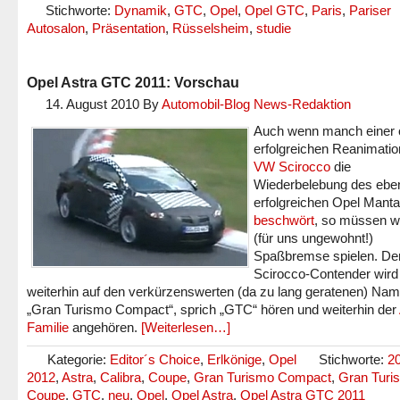
Stichworte:
Dynamik
,
GTC
,
Opel
,
Opel GTC
,
Paris
,
Pariser
Autosalon
,
Präsentation
,
Rüsselsheim
,
studie
Opel Astra GTC 2011: Vorschau
14. August 2010
By
Automobil-Blog News-Redaktion
Auch wenn manch einer 
erfolgreichen Reanimatio
VW Scirocco
die
Wiederbelebung des ebe
erfolgreichen Opel Mant
beschwört
, so müssen wi
(für uns ungewohnt!)
Spaßbremse spielen. De
Scirocco-Contender wird
weiterhin auf den verkürzenswerten (da zu lang geratenen) Na
„Gran Turismo Compact“, sprich „GTC“ hören und weiterhin der
Familie
angehören.
[Weiterlesen…]
Kategorie:
Editor´s Choice
,
Erlkönige
,
Opel
Stichworte:
2
2012
,
Astra
,
Calibra
,
Coupe
,
Gran Turismo Compact
,
Gran Turi
Coupe
,
GTC
,
neu
,
Opel
,
Opel Astra
,
Opel Astra GTC 2011