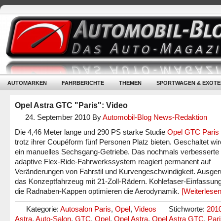
AUTOMARKEN
FAHRBERICHTE
THEMEN
SPORTWAGEN & EXOTE
Opel Astra GTC "Paris": Video
24. September 2010
By
Automobil-Blog News-Redaktion
Die 4,46 Meter lange und 290 PS starke Studie
Opel GTC Paris
trotz ihrer Coupéform fünf Personen Platz bieten. Geschaltet wir
ein manuelles Sechsgang-Getriebe. Das nochmals verbesserte
adaptive Flex-Ride-Fahrwerkssystem reagiert permanent auf
Veränderungen von Fahrstil und Kurvengeschwindigkeit. Ausgerü
das Konzeptfahrzeug mit 21-Zoll-Rädern. Kohlefaser-Einfassu
die Radnaben-Kappen optimieren die Aerodynamik.
[Weiterlese
Kategorie:
Autosalon Paris
,
Opel
,
Videos
Stichworte:
201
Astra
,
Auto-Salon
,
GTC
,
Opel
,
Opel Astra
,
Opel Astra GTC
,
Par