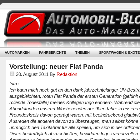
AUTOMARKEN
FAHRBERICHTE
THEMEN
SPORTWAGEN & EXOTE
Vorstellung: neuer Fiat Panda
30. August 2011
By
Redaktion
Intro.
Ich kann mich noch gut an den dank jahrzehntelanger UV-Bestr
ausgebleichten, roten Fiat Panda der ersten Generation (gefühlt 
rollende Todesfalle) meines Kollegen Ingo erinnern. Während die
Abendstunden unserer Wochenenden der 90er Jahre in unsere
Freundeskreis davon geprägt waren, mit beeindruckend glaubw
Ausreden die anderen davon zu überzeugen, man selbst könne
unmöglich den Taxifahrer für alle spielen, um sich in der örtliche
Disco bestmöglich abzuschießen, bewirkten Ingos vereinzelten
Angebote zu fahren immer das genaue Gegenteil: in maximaler