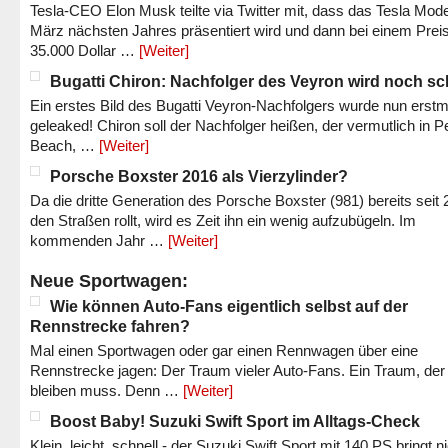
Tesla-CEO Elon Musk teilte via Twitter mit, dass das Tesla Mode
März nächsten Jahres präsentiert wird und dann bei einem Prei
35.000 Dollar …
[Weiter]
Bugatti Chiron: Nachfolger des Veyron wird noch sc
Ein erstes Bild des Bugatti Veyron-Nachfolgers wurde nun erstm
geleaked! Chiron soll der Nachfolger heißen, der vermutlich in P
Beach, …
[Weiter]
Porsche Boxster 2016 als Vierzylinder?
Da die dritte Generation des Porsche Boxster (981) bereits seit 
den Straßen rollt, wird es Zeit ihn ein wenig aufzubügeln. Im
kommenden Jahr …
[Weiter]
Neue Sportwagen:
Wie können Auto-Fans eigentlich selbst auf der
Rennstrecke fahren?
Mal einen Sportwagen oder gar einen Rennwagen über eine
Rennstrecke jagen: Der Traum vieler Auto-Fans. Ein Traum, der
bleiben muss. Denn …
[Weiter]
Boost Baby! Suzuki Swift Sport im Alltags-Check
Klein, leicht, schnell - der Suzuki Swift Sport mit 140 PS bringt n