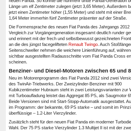
neuen Panda. So konnte die nunmehr dritte Panda-Generation be
Länge um elf Zentimeter zulegen (jetzt 3,65 Meter). Außerdem b
jetzt einen Zentimeter höher (1,55 Meter) und steht mit einer Bre
1,64 Meter immerhin fünf Zentimeter präsenter auf der Straße.
Die Formensprache des neuen Fiat Panda des Jahrgangs 2012 i
Vergleich zur Vorgängergeneration insgesamt deutlich runder g
und erinnert mit der frech und selbstbewusst gezeichneten Front
an die des jüngst facegelifteten
Renault Twingo
. Auch Stoßfänge
Seitenschweller nehmen die weichere Linienführung auf, währen
sichtbar ausgestellten Radausschnitte vom Fiat Panda Cross en
scheinen.
Benziner- und Diesel-Motoren zwischen 65 und 
Neu im Motorenprogramm des Fiat Panda 2012 sind zwei Versi
des TwinAir-Triebwerks. Der Zweizylinder-Benziner mit 900
Kubikzentimeter Hubraum steht in zwei Leistungsvarianten zur 
mit Turboaufladung leistet das Aggregat 85 PS, als Saugmotor 6
Beide Versionen sind mit Start-Stopp-Automatik ausgestattet. 
im Programm: der bekannte, 69 PS starke – und somit im Prinz
überflüssige – 1.2-Liter Vierzylinder.
Zusätzlich steht für den neuen Fiat Panda ein moderner Turbodie
Wahl. Der 75 PS starke Vierzylinder 1.3 Multijet II ist mit der zwe