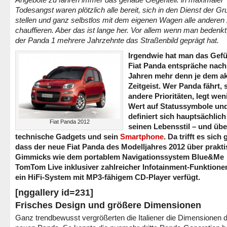
Todesangst waren plötzlich alle bereit, sich in den Dienst der G
stellen und ganz selbstlos mit dem eigenen Wagen alle anderen
chauffieren. Aber das ist lange her. Vor allem wenn man bedenkt
der Panda 1 mehrere Jahrzehnte das Straßenbild geprägt hat.
Irgendwie hat man das Gefü
Fiat Panda entspräche nach
Jahren mehr denn je dem ak
Zeitgeist. Wer Panda fährt, 
andere Prioritäten, legt wen
Wert auf Statussymbole un
definiert sich hauptsächlich
Fiat Panda 2012
seinen Lebensstil – und übe
technische Gadgets und sein
Smartphone
. Da trifft es sich 
dass der neue Fiat Panda des Modelljahres 2012 über prakt
Gimmicks wie dem portablem Navigationssystem Blue&Me
TomTom Live inklusiver zahlreicher Infotainment-Funktione
ein HiFi-System mit MP3-fähigem CD-Player verfügt.
[nggallery id=231]
Frisches Design und größere Dimensionen
Ganz trendbewusst vergrößerten die Italiener die Dimensionen 